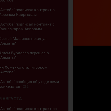
"Актобе"
"Актобе" подписал контракт с
Арсеном Каиргелды
"Актобе" подписал контракт с
Галиаскаром Аиповым
Сергей Машинец покинул
"Алматы"
Артём Бурделёв перешёл в
"Алматы"
Ян Хоменко стал игроком
"Актобе"
"Актобе" сообщил об уходе семи
хоккеистов
2
5 АВГУСТА
"Актобе" подписал контракт со