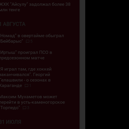
ЖХК "Айсулу" задолжал более 38
млн тенге
1 АВГУСТА
"Номад" в овертайме обыграл
"Бейбарыс"
5
"Иртыш" проиграл ПСО в
предсезонном матче
"Я играл там, где хоккей
заканчивался". Георгий
Гелашвили - о сезонах в
Караганде
1
Максим Мухаметов может
перейти в усть-каменогорское
"Торпедо"
3
31 ИЮЛЯ