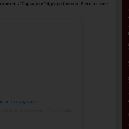
ставитель "Сарыарки" Эдгарс Сиксна. В его активе
ю в Instagram
Публикация от Шайба.kz - хоккейный сайт №1 в Казахстане 🇰🇿 (@shaiba.kz)