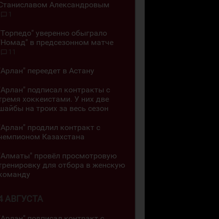
Станиславом Александровым
1
"Торпедо" уверенно обыграло
"Номад" в предсезонном матче
11
"Арлан" переедет в Астану
"Арлан" подписал контракты с
тремя хоккеистами. У них две
шайбы на троих за весь сезон
"Арлан" продлил контракт с
чемпионом Казахстана
"Алматы" провёл просмотровую
тренировку для отбора в женскую
команду
4 АВГУСТА
"Арлан" подписал контракт с