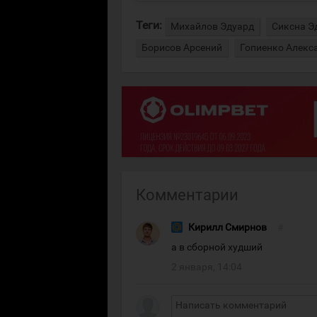
Теги:
Михайлов Эдуард
Сиксна Э
Борисов Арсений
Гопиенко Алекс
Комментарии
Кирилл Смирнов
#
а в сборной худший
2 января, 14:04