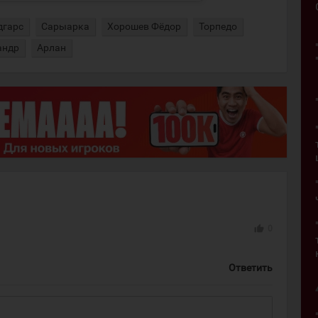
дгарс
Сарыарка
Хорошев Фёдор
Торпедо
андр
Арлан
thumb_up
0
Ответить