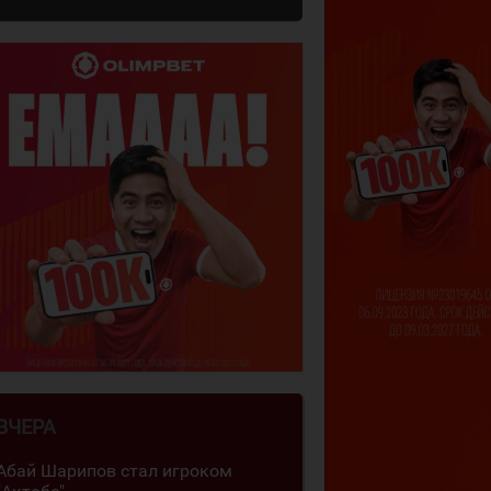
ВЧЕРА
Абай Шарипов стал игроком