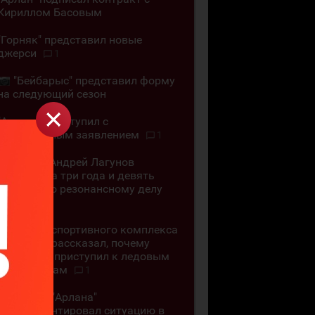
Кириллом Басовым
"Горняк" представил новые
джерси
1
"Бейбарыс" представил форму
на следующий сезон
"Алматы" выступил с
официальным заявлением
1
Хоккеист Андрей Лагунов
осуждён на три года и девять
месяцев по резонансному делу
5
Директор спортивного комплекса
"Бурабай" рассказал, почему
"Арлан" не приступил к ледовым
тренировкам
1
Директор "Арлана"
прокомментировал ситуацию в