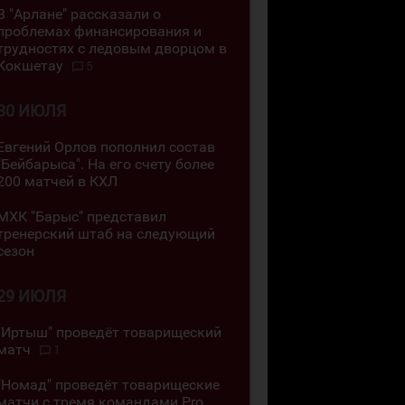
В "Арлане" рассказали о
проблемах финансирования и
трудностях с ледовым дворцом в
Кокшетау
5
30 ИЮЛЯ
Евгений Орлов пополнил состав
"Бейбарыса". На его счету более
200 матчей в КХЛ
МХК "Барыс" представил
тренерский штаб на следующий
сезон
29 ИЮЛЯ
"Иртыш" проведёт товарищеский
матч
1
"Номад" проведёт товарищеские
матчи с тремя командами Pro