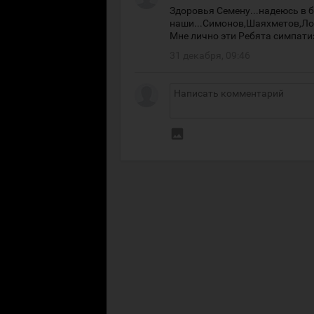
Здоровья Семену...надеюсь в 
наши...Симонов,Шаяхметов,Лог
Мне лично эти Ребята симпати
31 декабря, 09:46
insert_photo