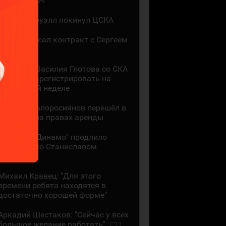
Мак Холлоуэлл покинул ЦСКА
СКА подписал контракт с Сергеем
Ивановым
Контракт Василия Глотова со СКА
должны зарегистрировать на
следующей неделе
Даниил Малоросиянов перешёл в
"Шанхай" на правах аренды
Минское "Динамо" продлило
контракт со Станиславом
Галиевым
Михаил Кравец: "Для этого
времени ребята находятся в
достаточно хорошей форме"
Аркадий Шестаков: "Сейчас у всех
большое желание работать"
1