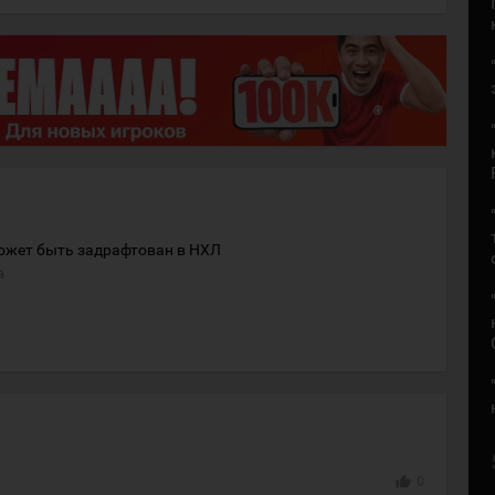
может быть задрафтован в НХЛ
а
thumb_up
0