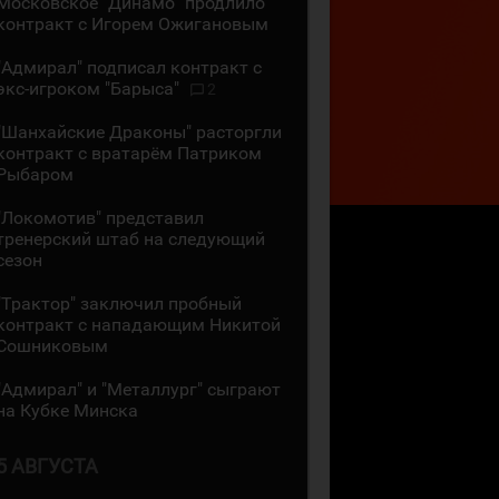
Московское "Динамо" продлило
контракт с Игорем Ожигановым
"Адмирал" подписал контракт с
экс-игроком "Барыса"
2
"Шанхайские Драконы" расторгли
контракт с вратарём Патриком
Рыбаром
"Локомотив" представил
тренерский штаб на следующий
сезон
"Трактор" заключил пробный
контракт с нападающим Никитой
Сошниковым
"Адмирал" и "Металлург" сыграют
на Кубке Минска
5 АВГУСТА