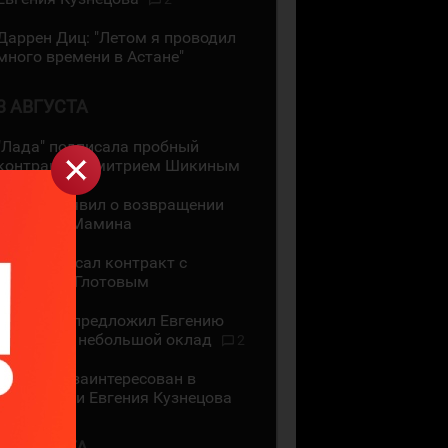
Даррен Диц: "Летом я проводил
много времени в Астане"
3 АВГУСТА
"Лада" подписала пробный
контракт с Дмитрием Шикиным
ЦСКА объявил о возвращении
Максима Мамина
СКА подписал контракт с
Василием Глотовым
"Трактор" предложил Евгению
Кузнецову небольшой оклад
2
"Трактор" заинтересован в
подписании Евгения Кузнецова
2 АВГУСТА