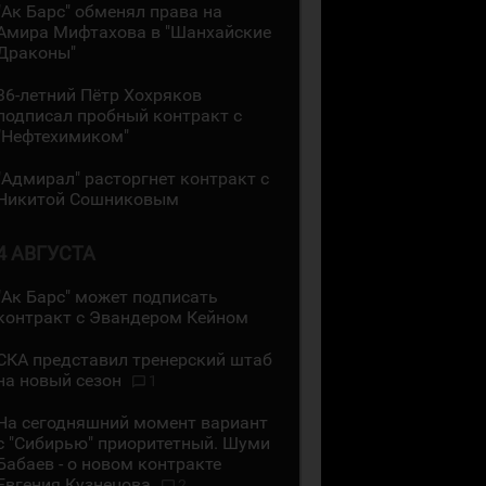
"Ак Барс" обменял права на
Амира Мифтахова в "Шанхайские
Драконы"
36-летний Пётр Хохряков
подписал пробный контракт с
"Нефтехимиком"
"Адмирал" расторгнет контракт с
Никитой Сошниковым
4 АВГУСТА
"Ак Барс" может подписать
контракт с Эвандером Кейном
СКА представил тренерский штаб
на новый сезон
1
На сегодняшний момент вариант
с "Сибирью" приоритетный. Шуми
Бабаев - о новом контракте
Евгения Кузнецова
2