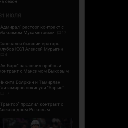
на сезон
31 ИЮЛЯ
"Адмирал" расторг контракт с
Максимом Мухаметовым
17
Скончался бывший вратарь
клубов КХЛ Алексей Мурыгин
4
"Ак Барс" заключил пробный
контракт с Максимом Быковым
Никита Бояркин и Тамирлан
Гайтамиров покинули "Барыс"
17
"Трактор" продлил контракт с
Александром Рыковым