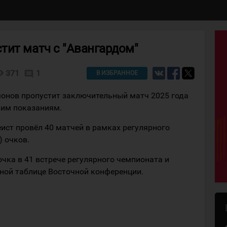
тит матч с "Авангардом"
lity
371
1
comment
В ИЗБРАННОЕ
онов пропустит заключительный матч 2025 года
ким показаниям.
еист провёл 40 матчей в рамках регулярного
) очков.
чка в 41 встрече регулярного чемпионата и
рной таблице Восточной конференции.