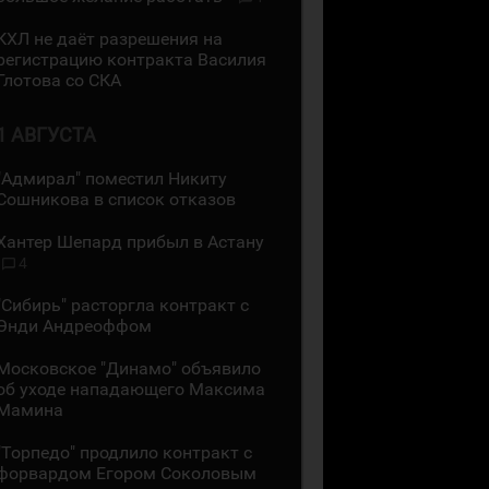
КХЛ не даёт разрешения на
регистрацию контракта Василия
Глотова со СКА
1 АВГУСТА
"Адмирал" поместил Никиту
Сошникова в список отказов
Хантер Шепард прибыл в Астану
4
"Сибирь" расторгла контракт с
Энди Андреоффом
Московское "Динамо" объявило
об уходе нападающего Максима
Мамина
"Торпедо" продлило контракт с
форвардом Егором Соколовым