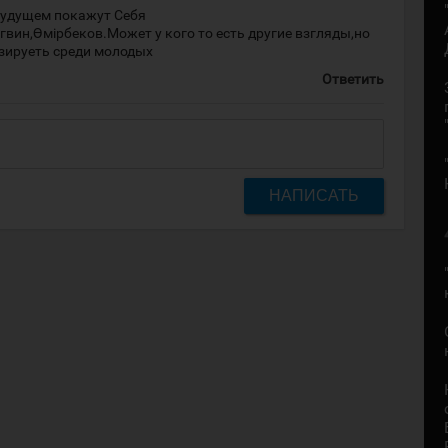
будущем покажут Себя
вин,Өмірбеков.Может у кого то есть другие взгляды,но
зируеть среди молодых
Ответить
НАПИСАТЬ