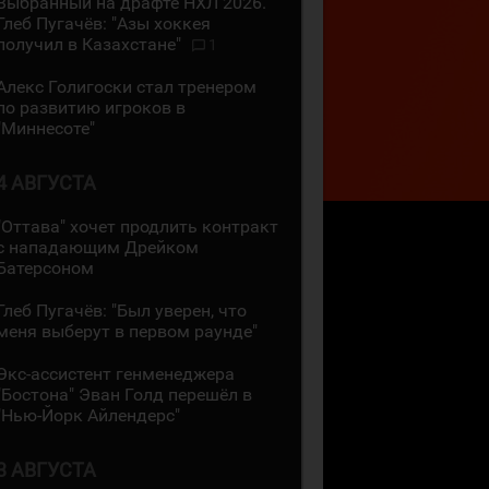
Выбранный на драфте НХЛ 2026.
Глеб Пугачёв: "Азы хоккея
получил в Казахстане"
1
Алекс Голигоски стал тренером
по развитию игроков в
"Миннесоте"
4 АВГУСТА
"Оттава" хочет продлить контракт
с нападающим Дрейком
Батерсоном
Глеб Пугачёв: "Был уверен, что
меня выберут в первом раунде"
Экс-ассистент генменеджера
"Бостона" Эван Голд перешёл в
"Нью-Йорк Айлендерс"
3 АВГУСТА