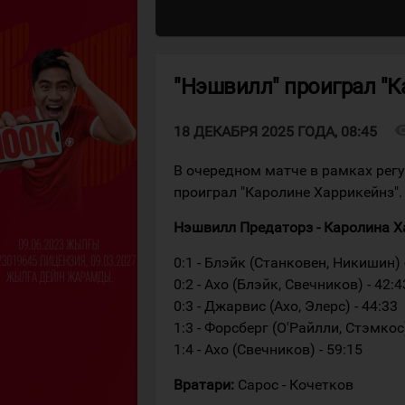
"Нэшвилл" проиграл "К
visibi
18 ДЕКАБРЯ 2025 ГОДА, 08:45
В очередном матче в рамках рег
проиграл "Каролине Харрикейнз".
Нэшвилл Предаторз - Каролина Харр
0:1 - Блэйк (Станковен, Никишин) 
0:2 - Ахо (Блэйк, Свечников) - 42:4
0:3 - Джарвис (Ахо, Элерс) - 44:33
1:3 - Форсберг (О'Райлли, Стэмкос)
1:4 - Ахо (Свечников) - 59:15
Вратари:
Сарос - Кочетков