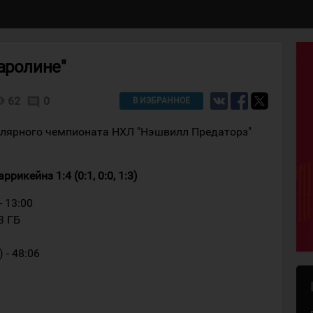
аролине"
lity
62
0
comment
В ИЗБРАННОЕ
улярного чемпионата НХЛ "Нэшвилл Предаторз"
икейнз 1:4 (0:1, 0:0, 1:3)
- 13:00
3 ГБ
 - 48:06