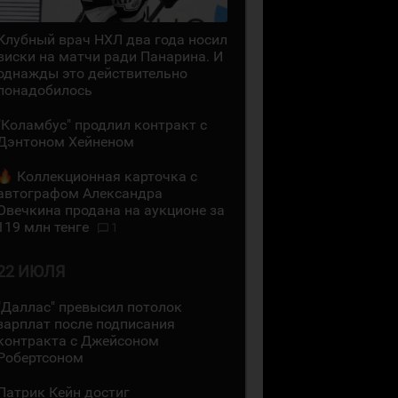
Клубный врач НХЛ два года носил
виски на матчи ради Панарина. И
однажды это действительно
понадобилось
"Коламбус" продлил контракт с
Дэнтоном Хейненом
Коллекционная карточка с
автографом Александра
Овечкина продана на аукционе за
119 млн тенге
1
22 ИЮЛЯ
"Даллас" превысил потолок
зарплат после подписания
контракта с Джейсоном
Робертсоном
Патрик Кейн достиг