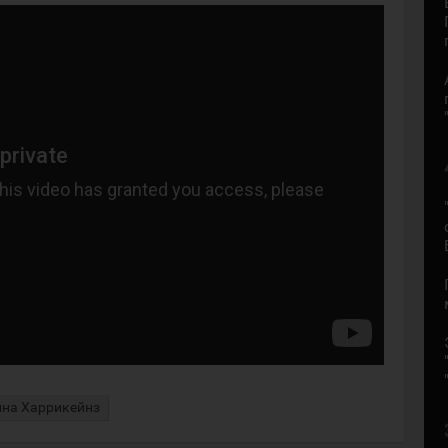
на Харрикейнз