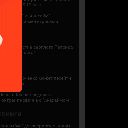
зарплатой $ 13 млн
"Монреаль" и "Анахайм"
произвели обмен игроками
27 ИЮЛЯ
Стала известна зарплата Патрика
Кейна в "Чикаго"
26 ИЮЛЯ
Кирилл Марченко может перейти
в "Монреаль"
Никита Клёпов подписал
контракт новичка с "Анахаймом"
25 ИЮЛЯ
"Коламбус" договорился о новом