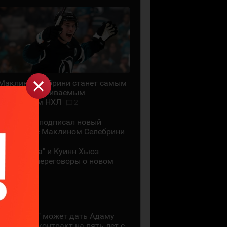
Маклин Селебрини станет самым
высокооплачиваемым
хоккеистом НХЛ
2
"Сан-Хосе" подписал новый
контракт с Маклином Селебрини
"Миннесота" и Куинн Хьюз
проведут переговоры о новом
контракте
28 ИЮЛЯ
"Коламбус" может дать Адаму
Фантилли контракт на пять лет с