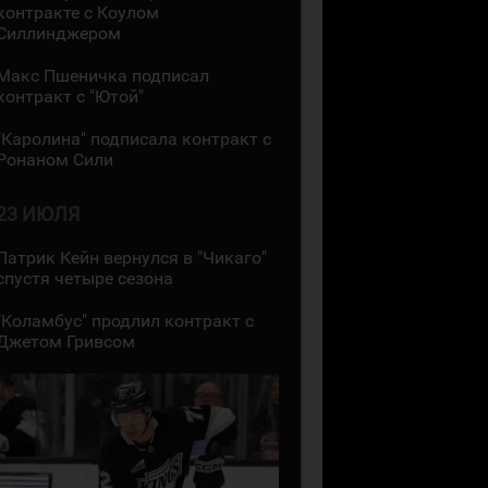
контракте с Коулом
Силлинджером
Макс Пшеничка подписал
контракт с "Ютой"
"Каролина" подписала контракт с
Ронаном Сили
23 ИЮЛЯ
Патрик Кейн вернулся в "Чикаго"
спустя четыре сезона
"Коламбус" продлил контракт с
Джетом Гривсом