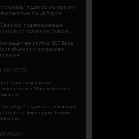
"Монреаль" подписал контракт с
Максимильяном Шубером
"Сан-Хосе" подписал новый
контракт с Коллином Графом
Экс-защитник клубов НХЛ Брэд
Хант объявил о завершении
карьеры
1 АВГУСТА
Дон Гранато назначен
ассистентом в "Коламбус Блю
Джекетс"
"Питтсбург" подписал трёхлетний
контракт с форвардом Томми
Новаком
29 ИЮЛЯ