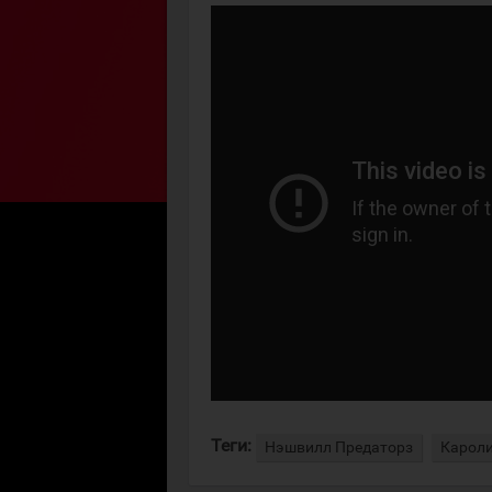
Теги:
Нэшвилл Предаторз
Кароли