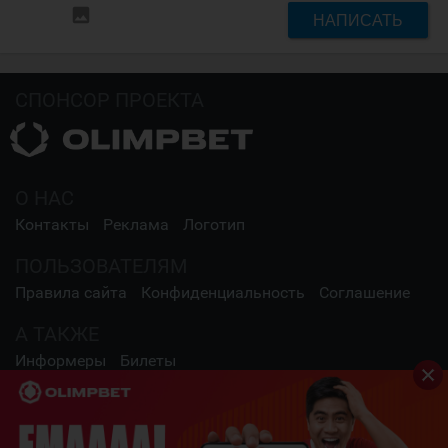
insert_photo
НАПИСАТЬ
СПОНСОР ПРОЕКТА
О НАС
Контакты
Реклама
Логотип
ПОЛЬЗОВАТЕЛЯМ
Правила сайта
Конфиденциальность
Соглашение
А ТАКЖЕ
Информеры
Билеты
СОЦИАЛЬНЫЕ СЕТИ