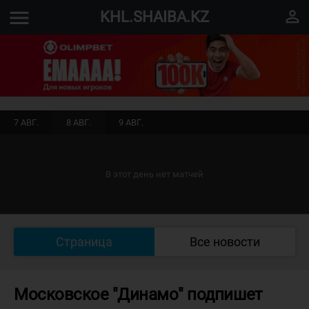
menu
perm_identity
KHL.SHAIBA.KZ
7 АВГ.
8 АВГ.
9 АВГ.
В этот день нет матчей
Страница
Все новости
Московское "Динамо" подпишет