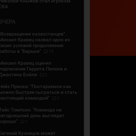
Николай Кныжов стал игроком
СКА
ВЧЕРА
"Возвращение казахстанцев".
Михаил Кравец назвал одно из
своих условий продолжения
работы в "Барысе"
13
Михаил Кравец оценил
подписание Гаррета Пилона и
Джастина Бэйли
2
Чейз Приски: "Постараемся как
можно быстрее сыграться и стать
настоящей командой"
1
Тайс Томпсон: "Команда на
сегодняшний день выглядит
хорошо"
1
Евгений Кузнецов может