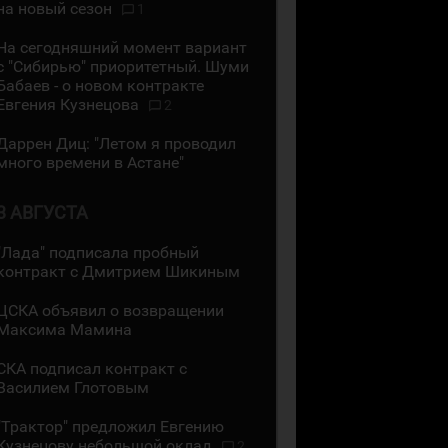
на новый сезон
1
На сегодняшний момент вариант
с "Сибирью" приоритетный. Шуми
Бабаев - о новом контракте
Евгения Кузнецова
2
Даррен Диц: "Летом я проводил
много времени в Астане"
3 АВГУСТА
"Лада" подписала пробный
контракт с Дмитрием Шикиным
ЦСКА объявил о возвращении
Максима Мамина
СКА подписал контракт с
Василием Глотовым
"Трактор" предложил Евгению
Кузнецову небольшой оклад
2