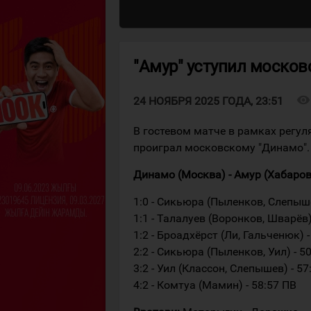
"Амур" уступил москов
visibility
24 НОЯБРЯ 2025 ГОДА, 23:51
В гостевом матче в рамках регу
проиграл московскому "Динамо".
Динамо (Москва) - Амур (Хабаровск)
1:0 - Сикьюра (Пыленков, Слепыше
1:1 - Талалуев (Воронков, Шварёв)
1:2 - Броадхёрст (Ли, Гальченюк) -
2:2 - Сикьюра (Пыленков, Уил) - 5
3:2 - Уил (Классон, Слепышев) - 57
4:2 - Комтуа (Мамин) - 58:57 ПВ