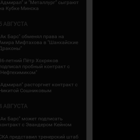
"Адмирал" и "Металлург" сыграют
на Кубке Минска
5 АВГУСТА
"Ак Барс" обменял права на
Амира Мифтахова в "Шанхайские
Драконы"
36-летний Пётр Хохряков
подписал пробный контракт с
"Нефтехимиком"
"Адмирал" расторгнет контракт с
Никитой Сошниковым
4 АВГУСТА
"Ак Барс" может подписать
контракт с Эвандером Кейном
СКА представил тренерский штаб