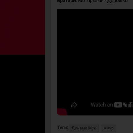
Вратари:
Моторыгин - Дорожко
Теги:
Динамо Мск
Амур