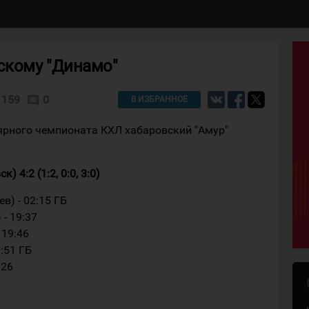
скому "Динамо"
159
0
comment
В ИЗБРАННОЕ
лярного чемпионата КХЛ хабаровский "Амур"
 4:2 (1:2, 0:0, 3:0)
в) - 02:15 ГБ
 - 19:37
 19:46
0:51 ГБ
:26