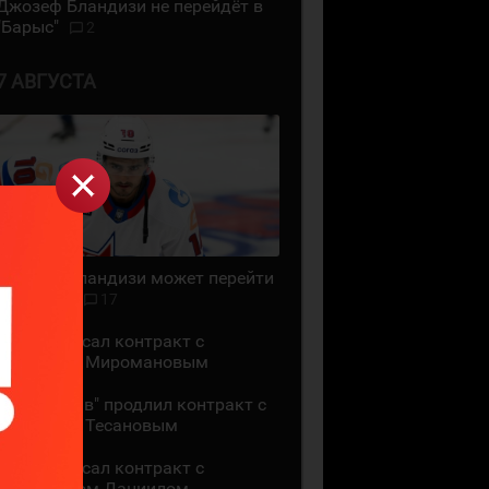
Джозеф Бландизи не перейдёт в
"Барыс"
2
7 АВГУСТА
Джозеф Бландизи может перейти
в "Барыс"
17
СКА подписал контракт с
Даниилом Миромановым
"Локомотив" продлил контракт с
Даниилом Тесановым
СКА подписал контракт с
защитником Даниилом