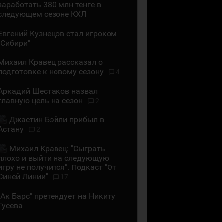
заработать 380 млн тенге в
следующем сезоне КХЛ
Евгений Кузнецов стал игроком
"Сибири"
Михаил Кравец рассказал о
подготовке к новому сезону
4
Аркадий Шестаков назвал
главную цель на сезон
2
Джастин Бэйли прибыл в
Астану
2
Михаил Кравец: "Сыграть
плохо и выйти на следующую
игру не получится". Подкаст "От
Синей Линии"
17
"Ак Барс" претендует на Никиту
Гусева