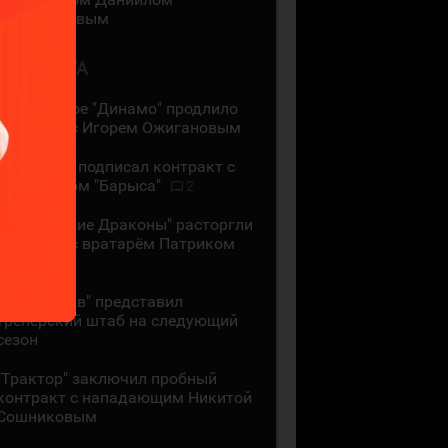
Миромановым
6 АВГУСТА
Московское "Динамо" продлило
контракт с Игорем Ожигановым
"Адмирал" подписал контракт с
экс-игроком "Барыса"
2
"Шанхайские Драконы" расторгли
контракт с вратарём Патриком
Рыбаром
"Локомотив" представил
тренерский штаб на следующий
сезон
"Трактор" заключил пробный
контракт с нападающим Никитой
Сошниковым