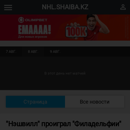
menu
perm_identity
NHL.SHAIBA.KZ
7 АВГ.
8 АВГ.
9 АВГ.
В этот день нет матчей
Страница
Все новости
"Нэшвилл" проиграл "Филадельфии"