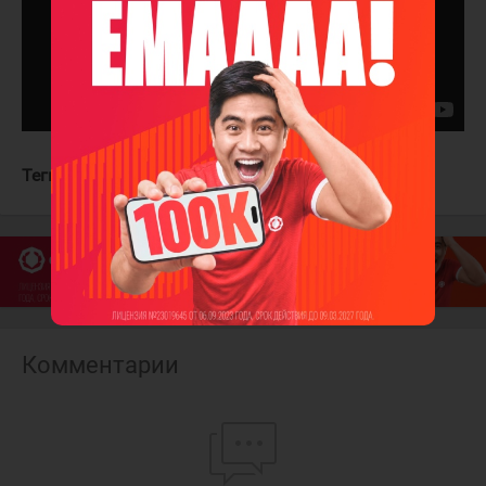
Теги:
Филадельфия Флайерз
Нэшвилл Предаторз
Комментарии