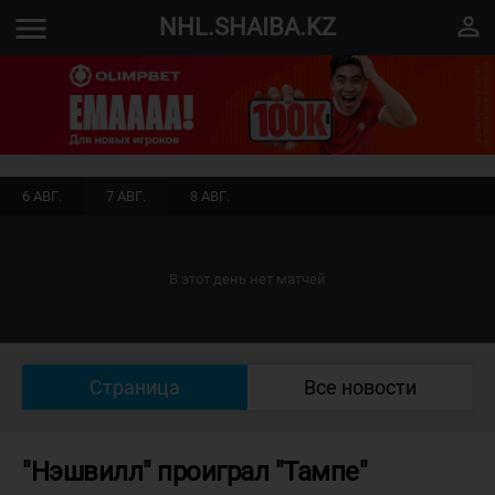
menu
perm_identity
NHL.SHAIBA.KZ
6 АВГ.
7 АВГ.
8 АВГ.
В этот день нет матчей
Страница
Все новости
"Нэшвилл" проиграл "Тампе"