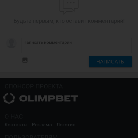
Будьте первым, кто оставит комментарий!
insert_photo
НАПИСАТЬ
СПОНСОР ПРОЕКТА
О НАС
Контакты
Реклама
Логотип
ПОЛЬЗОВАТЕЛЯМ