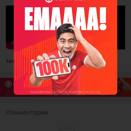
Теги:
Нэшвилл Предаторз
Тампа-Бэй Лайтнинг
Комментарии