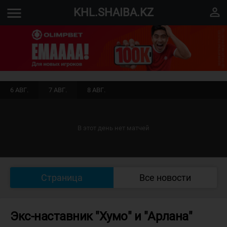
menu
perm_identity
KHL.SHAIBA.KZ
6 АВГ.
7 АВГ.
8 АВГ.
В этот день нет матчей
Страница
Все новости
Экс-наставник "Хумо" и "Арлана"