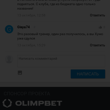
подняться. С клуба, где из бюджета одно только
название!
13 октября, 12:58
Ответить
Gisya74
#
thumb_up
0
Это разовый тренер, один раз получилось, а вы Хумо
уже сдулся
13 октября, 15:29
Ответить
insert_photo
НАПИСАТЬ
СПОНСОР ПРОЕКТА