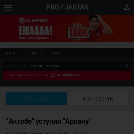
menu
perm_identity
PRO / JASTAR
6 АВГ.
7 АВГ.
8 АВГ.
07/08 17:00
Номад - Торпедо
0
:
0
Букмекерская компания
Страница
Все новости
"Актобе" уступил "Арлану"
visibility