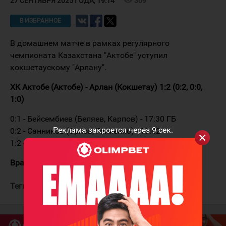
309
27 СЕНТЯБРЯ 2025 ГОДА, 19:14
В ИЗБРАННОЕ
В домашнем матче в рамках регулярного
чемпионата Казахстана "Актобе" уступил
кокшетаускому "Арлану".
ХК Актобе (Актобе) - Арлан (Кокшетау) 1:2 (0:2, 0:0,
1:0)
0:1 - Бейсембиев (Беляев, Карпов) - 17:30 ГБ
Реклама закроется через
9
сек.
0:2 - Санников (Орлов, Гопиенко) - 19:42
1:2 - Петров (Киселёв, Сапарбек) - 52:25
Вратари:
Ершов - Истомин
Теги:
ХК Актобе
Арлан