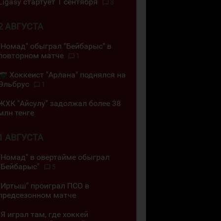
Ligasy стартует 1 сентября
8
2 АВГУСТА
"Номад" обыграл "Бейбарыс" в
повторном матче
1
Хоккеист "Арлана" поднялся на
Эльбрус
1
ЖХК "Айсулу" задолжал более 38
млн тенге
1 АВГУСТА
"Номад" в овертайме обыграл
"Бейбарыс"
5
"Иртыш" проиграл ПСО в
предсезонном матче
"Я играл там, где хоккей