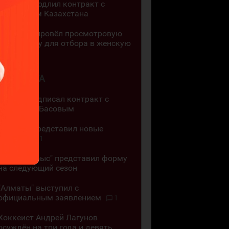
"Арлан" продлил контракт с
чемпионом Казахстана
"Алматы" провёл просмотровую
тренировку для отбора в женскую
команду
4 АВГУСТА
"Арлан" подписал контракт с
Кириллом Басовым
"Горняк" представил новые
джерси
1
"Бейбарыс" представил форму
на следующий сезон
"Алматы" выступил с
официальным заявлением
1
Хоккеист Андрей Лагунов
осуждён на три года и девять