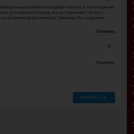
заброшенным шайбам прошедшего сезона, а также один из
она, но в первую команду его не поднимают, но зато
в, Колесников (россиянин), Симонов! Вот и делайте
Ответить
thumb_up
0
Ответить
НАПИСАТЬ