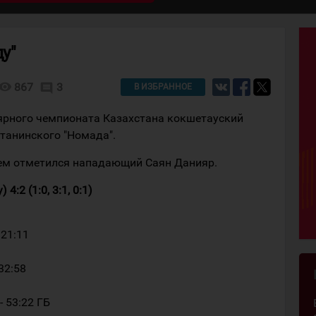
у"
isibility
867
3
comment
В ИЗБРАННОЕ
лярного чемпионата Казахстана кокшетауский
станинского "Номада".
лем отметился нападающий Саян Данияр.
:2 (1:0, 3:1, 0:1)
 21:11
 32:58
- 53:22 ГБ