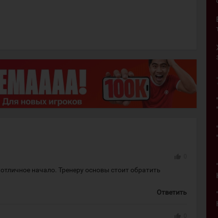
thumb_up
0
,отличное начало. Тренеру основы стоит обратить
Ответить
thumb_up
0