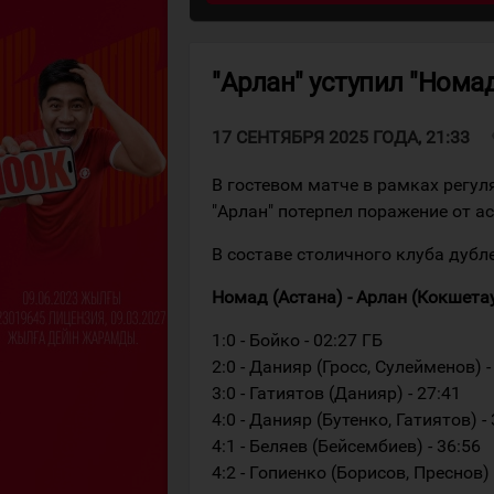
"Арлан" уступил "Номад
v
17 СЕНТЯБРЯ 2025 ГОДА, 21:33
В гостевом матче в рамках регу
"Арлан" потерпел поражение от а
В составе столичного клуба дуб
Номад (Астана) - Арлан (Кокшетау) 4
1:0 - Бойко - 02:27 ГБ
2:0 - Данияр (Гросс, Сулейменов) -
3:0 - Гатиятов (Данияр) - 27:41
4:0 - Данияр (Бутенко, Гатиятов) -
4:1 - Беляев (Бейсембиев) - 36:56
4:2 - Гопиенко (Борисов, Преснов) 