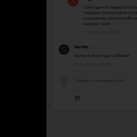
Саян один из лидеров по 
лидеров позапрошлего сез
повышение получили Волко
выводы сами
17 сентября, 22:02
Sarrdar
#
Арлан в этом году слабоват.
18 сентября, 10:40
insert_photo