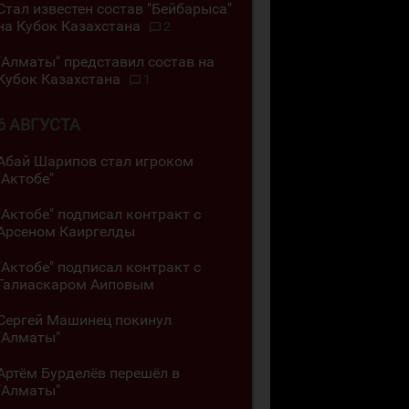
Стал известен состав "Бейбарыса"
на Кубок Казахстана
2
"Алматы" представил состав на
Кубок Казахстана
1
6 АВГУСТА
Абай Шарипов стал игроком
"Актобе"
"Актобе" подписал контракт с
Арсеном Каиргелды
"Актобе" подписал контракт с
Галиаскаром Аиповым
Сергей Машинец покинул
"Алматы"
Артём Бурделёв перешёл в
"Алматы"