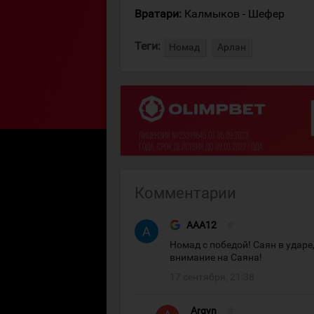
Вратари:
Калмыков - Шефер
Теги:
Номад
Арлан
Комментарии
AAA12
#
Номад с победой! Саян в ударе
внимание на Саяна!
17 сентября, 21:38
Argyn
#