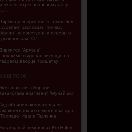
месяцев по резонансному делу
5
Директор спортивного комплекса
"Бурабай" рассказал, почему
"Арлан" не приступил к ледовым
тренировкам
1
Директор "Арлана"
прокомментировал ситуацию в
ледовом дворце Кокшетау
3 АВГУСТА
Экс-защитник сборной
Казахстана возглавит "Мунайшы"
Суд объявил окончательное
решение в деле о смерти вратаря
"Торпедо" Ивана Пыленка
Регулярный чемпионат Pro Hokei