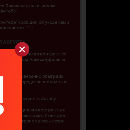
Ян Хоменко стал игроком
"Актобе"
"Актобе" сообщил об уходе семи
хоккеистов
2
5 АВГУСТА
"Актобе" подписал контракт со
Станиславом Александровым
1
"Торпедо" уверенно обыграло
"Номад" в предсезонном матче
11
"Арлан" переедет в Астану
"Арлан" подписал контракты с
тремя хоккеистами. У них две
шайбы на троих за весь сезон