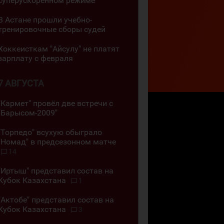
суперускоренном режиме"
В Астане прошли учебно-
тренировочные сборы судей
Хоккеисткам "Айсулу" не платят
зарплату с февраля
7 АВГУСТА
"Кармет" провёл две встречи с
"Барысом-2009"
"Торпедо" всухую обыграло
"Номад" в предсезонном матче
14
"Иртыш" представил состав на
Кубок Казахстана
1
"Актобе" представил состав на
Кубок Казахстана
3