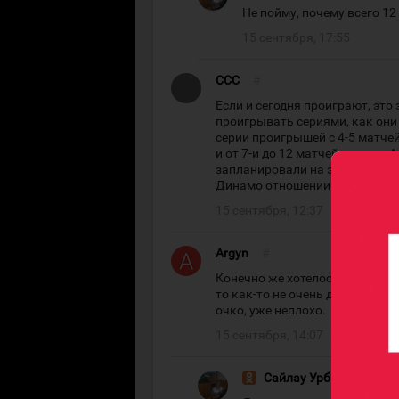
Не пойму, почему всего 12 и
15 сентября, 17:55
CCC
#
Если и сегодня проиграют, это 
проигрывать сериями, как они
серии проигрышей с 4-5 матчей
и от 7-и до 12 матчей подряд. 
запланировали на этот раз? Ил
Динамо отношении не очень ск
15 сентября, 12:37
Argyn
#
Конечно же хотелось бы зарабо
то как-то не очень дела у Бар
очко, уже неплохо.
15 сентября, 14:07
Сайлау Урбисинов
#