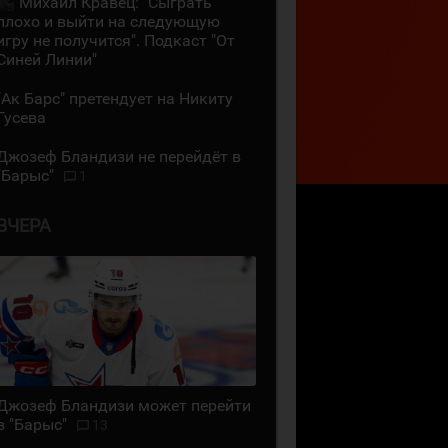
Михаил Кравец: "Сыграть
плохо и выйти на следующую
игру не получится". Подкаст "От
Синей Линии"
"Ак Барс" претендует на Никиту
Гусева
Джозеф Бландизи не перейдёт в
"Барыс"
1
ВЧЕРА
Джозеф Бландизи может перейти
в "Барыс"
13