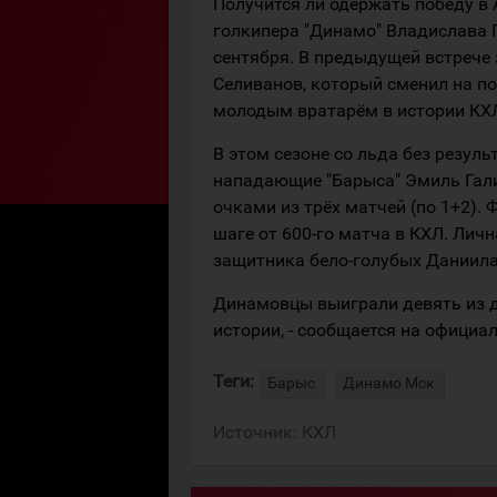
Получится ли одержать победу в 
голкипера "Динамо" Владислава 
сентября. В предыдущей встрече
Селиванов, который сменил на п
молодым вратарём в истории КХ
В этом сезоне со льда без резуль
нападающие "Барыса" Эмиль Гали
очками из трёх матчей (по 1+2).
шаге от 600-го матча в КХЛ. Личн
защитника бело-голубых Даниила
Динамовцы выиграли девять из д
истории, - сообщается на официа
Теги:
Барыс
Динамо Мск
Источник:
КХЛ