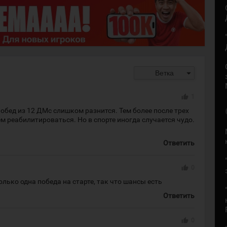
arrow_drop_down
Ветка
thumb_up
1
побед из 12 ДМс слишком разнится. Тем более после трех
 реабилитироваться. Но в спорте иногда случается чудо.
Ответить
thumb_up
0
олько одна победа на старте, так что шансы есть
Ответить
thumb_up
0