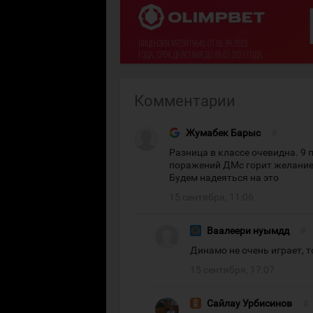
Комментарии
Жумабек Барыс
#
Разница в классе очевидна. 9 
поражений ДМс горит желанием
Будем надеяться на это
15 сентября, 11:06
Ваалеери нуымдд
#
Динамо не очень играет, т
15 сентября, 17:07
Сайлау Урбисинов
#