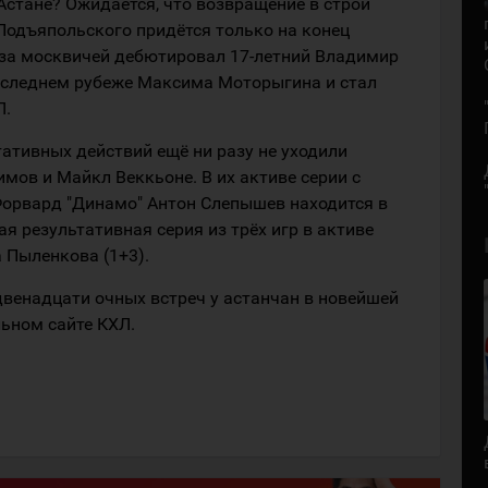
Астане? Ожидается, что возвращение в строй
Подъяпольского придётся только на конец
 за москвичей дебютировал 17-летний Владимир
оследнем рубеже Максима Моторыгина и стал
Л.
тативных действий ещё ни разу не уходили
мов и Майкл Веккьоне. В их активе серии с
 Форвард "Динамо" Антон Слепышев находится в
ая результативная серия из трёх игр в активе
 Пыленкова (1+3).
венадцати очных встреч у астанчан в новейшей
льном сайте КХЛ.