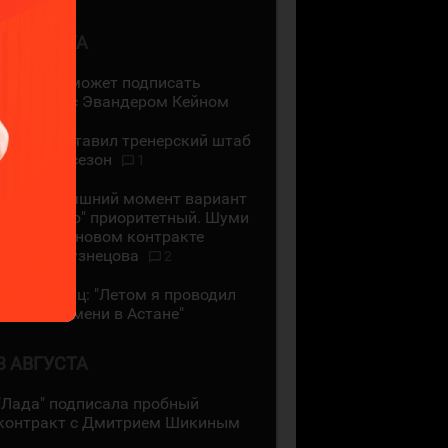
4 АВГУСТА
"Ак Барс" может подписать
контракт с Эвандером Кейном
СКА представил тренерский штаб
на новый сезон
1
На сегодняшний момент вариант
с "Сибирью" приоритетный. Шуми
Бабаев - о новом контракте
Евгения Кузнецова
2
Даррен Диц: "Летом я проводил
много времени в Астане"
3 АВГУСТА
"Лада" подписала пробный
контракт с Дмитрием Шикиным