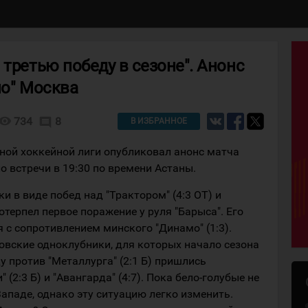
 третью победу в сезоне". Анонс
мо" Москва
isibility
734
8
comment
В ИЗБРАННОЕ
ой хоккейной лиги опубликовал анонс матча
о встречи в 19:30 по времени Астаны.
ки в виде побед над "Трактором" (4:3 ОТ) и
отерпел первое поражение у руля "Барыса". Его
 с сопротивлением минского "Динамо" (1:3).
овские одноклубники, для которых начало сезона
у против "Металлурга" (2:1 Б) пришлись
" (2:3 Б) и "Авангарда" (4:7). Пока бело-голубые не
Западе, однако эту ситуацию легко изменить.