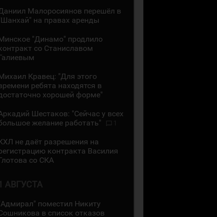
Даниил Малоросиянов перешёл в
"Шанхай" на правах аренды
Минское "Динамо" продлило
контракт со Станиславом
Галиевым
Михаил Кравец: "Для этого
времени ребята находятся в
достаточно хорошей форме"
Аркадий Шестаков: "Сейчас у всех
большое желание работать"
1
КХЛ не даёт разрешения на
регистрацию контракта Василия
Глотова со СКА
1 АВГУСТА
"Адмирал" поместил Никиту
Сошникова в список отказов