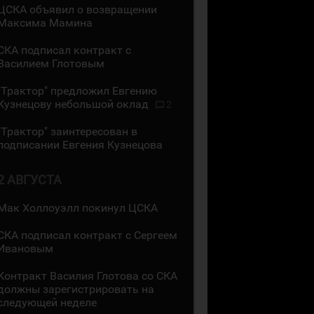
ЦСКА объявил о возвращении
Максима Мамина
СКА подписал контракт с
Василием Глотовым
"Трактор" предложил Евгению
Кузнецову небольшой оклад
2
"Трактор" заинтересован в
подписании Евгения Кузнецова
2 АВГУСТА
Мак Холлоуэлл покинул ЦСКА
СКА подписал контракт с Сергеем
Ивановым
Контракт Василия Глотова со СКА
должны зарегистрировать на
следующей неделе