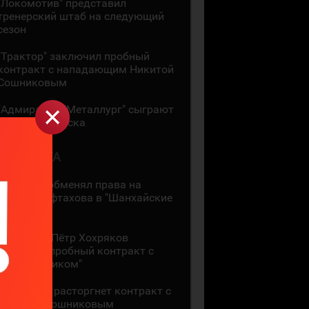
"Локомотив" представил
тренерский штаб на следующий
сезон
"Трактор" заключил пробный
контракт с нападающим Никитой
Сошниковым
"Адмирал" и "Металлург" сыграют
на Кубке Минска
5 АВГУСТА
"Ак Барс" обменял права на
Амира Мифтахова в "Шанхайские
Драконы"
36-летний Пётр Хохряков
подписал пробный контракт с
"Нефтехимиком"
"Адмирал" расторгнет контракт с
Никитой Сошниковым