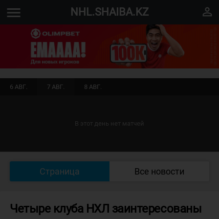
menu
perm_identity
NHL.SHAIBA.KZ
6 АВГ.
7 АВГ.
8 АВГ.
В этот день нет матчей
Страница
Все новости
Четыре клуба НХЛ заинтересованы