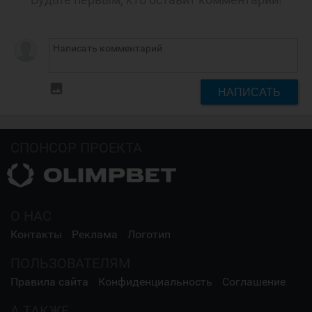
insert_photo
НАПИСАТЬ
СПОНСОР ПРОЕКТА
О НАС
Контакты
Реклама
Логотип
ПОЛЬЗОВАТЕЛЯМ
Правила сайта
Конфиденциальность
Соглашение
А ТАКЖЕ