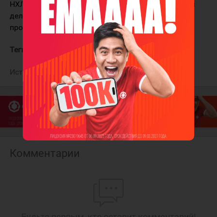
НХЛ заявила, что игроки, фигурирующие в данном
деле, не имеют права выступать в лиге, пока она
проводит анализ решения суда.
Теги:
Харт Картер
Источник:
Sportskeeda
Комментарии
Будьте первым, кто оставит комментарий!