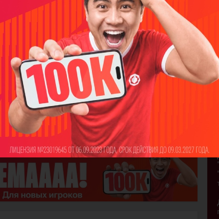
рования клуба на ближайшие три года. Это также
вого развития. Да, болельщики часто не видят
а не решены базовые вопросы функционирования
ть хоккеистов, тренеров - результат будет
мы системно шаг за шагом решали все
ы не просто впечатлять болельщиков, а строить
спортивный клуб, уделяя внимание детскому
ицины, маркетинга, работе с болельщиками и т.д