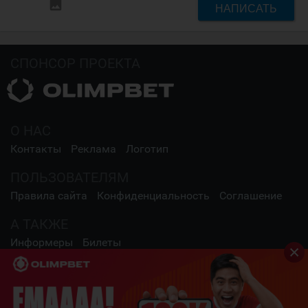
insert_photo
НАПИСАТЬ
СПОНСОР ПРОЕКТА
О НАС
Контакты
Реклама
Логотип
ПОЛЬЗОВАТЕЛЯМ
Правила сайта
Конфиденциальность
Соглашение
А ТАКЖЕ
Информеры
Билеты
СОЦИАЛЬНЫЕ СЕТИ