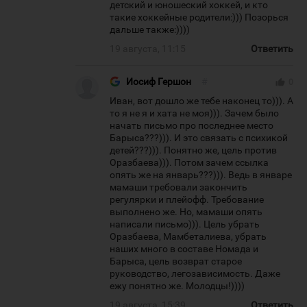
детский и юношеский хоккей, и кто
такие хоккейные родители:))) Позорься
дальше также:))))
19 августа, 11:15
Ответить
Иосиф Гершон
#
thumb_up
0
Иван, вот дошло же тебе наконец то))). А
то я не я и хата не моя))). Зачем было
начать письмо про последнее место
Барыса???))). И это связать с психикой
детей???))). Понятно же, цель против
Оразбаева))). Потом зачем ссылка
опять же на январь???))). Ведь в январе
мамаши требовали закончить
регулярки и плейофф. Требование
выполнено же. Но, мамаши опять
написали письмо))). Цель убрать
Оразбаева, Мамбеталиева, убрать
наших много в составе Номада и
Барыса, цель возврат старое
руководство, легозависимость. Даже
ежу понятно же. Молодцы!))))
19 августа, 15:39
Ответить