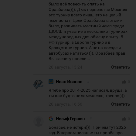
было всё повесить опять на
Оразбаева))). Дык первенстве Москвы
это турнир всего лишь, это не целый
чемпионат. Цель Оразбаева в этом и
было, развивать местный чемп среди
ДЮСШ и участие в несколько турнирах
международных для обмену опыту. В
РФ турнир, в Европе турнир и в
Қазақстане турнир. А не на поезде и
автобусах кататься))). Оразбаев прав!
Вы клевету навели...
20 августа, 13:24
Ответить
Иван Иванов
#
thumb_up
0
Я тебе про 2014-2025 написал, вруша, а
ты как будто не замечаешь, трепло:)))
20 августа, 16:56
Ответить
Иосиф Гершон
#
thumb_up
0
Бонасье, не истери))). Причём тут 2025
год. В первом писанье ты привёл про