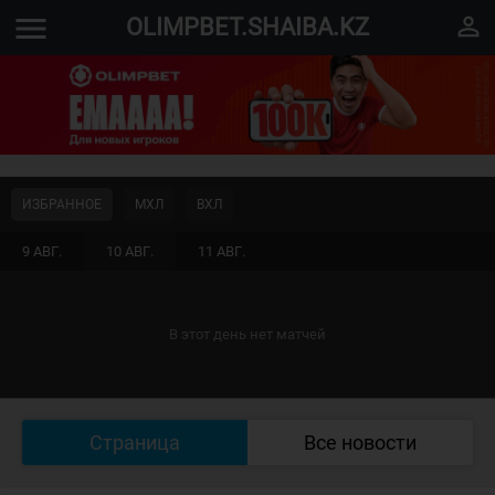
menu
perm_identity
OLIMPBET.SHAIBA.KZ
ИЗБРАННОЕ
МХЛ
ВХЛ
9 АВГ.
10 АВГ.
11 АВГ.
В этот день нет матчей
Страница
Все новости