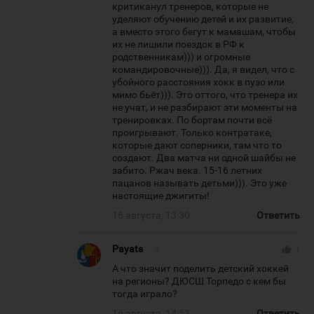
критиканул тренеров, которые не
уделяют обучению детей и их развитие,
а вместо этого бегут к мамашам, чтобы
их не лишили поездок в РФ к
родственникам))) и огромные
командировочные))). Да, я видел, что с
убойного расстояния хокк в пузо или
мимо бьёт))). Это оттого, что тренера их
не учат, и не разбирают эти моменты на
тренировках. По бортам почти всё
проигрывают. Только контратаке,
которые дают соперники, там что то
создают. Два матча ни одной шайбы не
забито. Ржач века. 15-16 летних
пацанов называть детьми))). Это уже
настоящие джигиты!
16 августа, 13:30
Ответить
Payats
#
thumb_up
1
А что значит поделить детский хоккей
на регионы? ДЮСШ Торпедо с кем бы
тогда играло?
16 августа, 14:53
Ответить