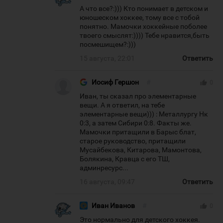
А что все?:))) Кто понимает в детском и
юношеском хоккее, тому все с тобой
понятно. Мамочки хоккейные поболее
твоего смыслят:)))) Тебе нравится,быть
посмешищем?:)))
15 августа, 22:01
Ответить
Иосиф Гершон
#
thumb_up
0
Иван, ты сказал про элементарные
вещи. А я ответил, на тебе
элементарные вещи))) : Металлургу Нк
0:3, а затем Сибири 0:8. Факты же.
Мамочки притащили в Барыс блат,
старое руководство, притащили
Мусайбекова, Китарова, Мамонтова,
Болякина, Кравца с его ТШ,
админресурс...
16 августа, 09:47
Ответить
Иван Иванов
#
thumb_up
0
Это нормально для детского хоккея.