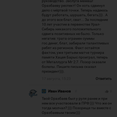
руководство. Заслуга мамаш!
Оразбаеву респект! Он хоть сдвинул
дело с мёртвой точки. Теперь надеюсь
будут работать, шуршать, бегать))) . А
до этого все блат, сват... За последние
10 лет участие в первенстве Урал-
Сибирь никакого положительного
сдвига позитивных не было. Только
негатив: трата ограмен суммы
гос.денег, блат, забирали талантливых
ребят из регионов. Факт остаётся
фактом, уже третьем матче турнира
памяти Хацея Барыс проиграл, теперь
от Металлурга Мг 2:7. Позор сказали
болелы. Пишите письма сказал
президент))).
17 августа, 15:23
Ответить
Иван Иванов
#
thumb_up
0
Твой Оразбаев был у руля ранее и при
нем все участвовали в ПРФ:))) Что же он
тогда молчал?:))) Позорище ты вместе с
Оразбаевым твоим:)))