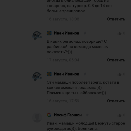
иногда в близлежащий город на
товарняк, на турнир. С 8 до 14 лет
больше тренировок.
16 августа, 18:08
Ответить
Иван Иванов
#
thumb_up
0
В каких регионах, позорище? С
разбивкой по команда можешь
показать?:)))
17 августа, 05:04
Ответить
Иван Иванов
#
thumb_up
0
Эти мамаши поболее твоего, кстати в
хоккее смыслят, оказыца:)))
Посмешище ты шайбовское:)))
16 августа, 17:59
Ответить
Иосиф Гершон
#
thumb_up
0
Иван, мамаши молодцы! Вернуть старое
руководство))). Болякина,