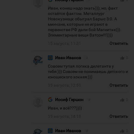
thumb_up
0
Иван, конеш надо знать))), но, факт
остаётся фактом. Металлург
Новокузнецк обыграл Барыс 3:0. А
минчане, которые не играют в
первенстве РФ дали бой Магнитке))).
Элементарные вещи Ватсон!!!))))
15 августа, 11:31
Ответить
Иван Иванов
#
thumb_up
0
Совсем тупая логика дилетанта у
тебя:))) Совсем не понимаешь детского и
юношеского хоккея:)))
15 августа, 12:51
Ответить
Иосиф Гершон
#
thumb_up
0
Иван, и всё???))))
15 августа, 14:18
Ответить
Иван Иванов
#
thumb_up
0