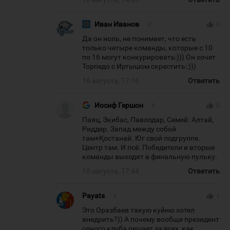
Иван Иванов
#
thumb_up
0
Да он ноль, не понимает, что есть
только четыре команды, которые с 10
по 16 могут конкурировать:))) Он хочет
Торпедо с Иртышом скрестить::)))
16 августа, 17:16
Ответить
Иосиф Гершон
#
thumb_up
0
Паяц, Экибас, Павлодар, Семей. Алтай,
Риддер. Запад между собой
там+Қостанай. Юг свой подгруппе.
Центр там. И псё. Победители и вторые
команды выходят в финальную пульку.
16 августа, 17:44
Ответить
Payats
#
thumb_up
1
Это Оразбаев такую куйню хотел
внедрить?)) А почему вообще президент
одного клуба решает за всех, как