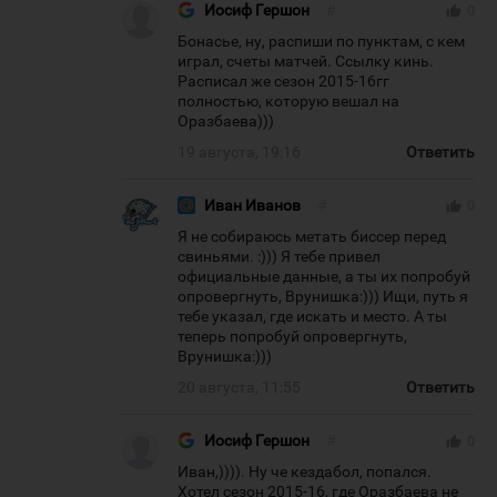
Иосиф Гершон
#
thumb_up
0
Бонасье, ну, распиши по пунктам, с кем
играл, счеты матчей. Ссылку кинь.
Расписал же сезон 2015-16гг
полностью, которую вешал на
Оразбаева)))
19 августа, 19:16
Ответить
Иван Иванов
#
thumb_up
0
Я не собираюсь метать биссер перед
свиньями. :))) Я тебе привел
официальные данные, а ты их попробуй
опровергнуть, Врунишка:))) Ищи, путь я
тебе указал, где искать и место. А ты
теперь попробуй опровергнуть,
Врунишка:)))
20 августа, 11:55
Ответить
Иосиф Гершон
#
thumb_up
0
Иван,)))). Ну че кездабол, попался.
Хотел сезон 2015-16, где Оразбаева не