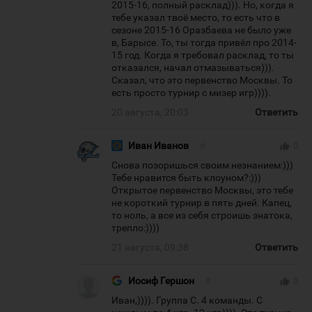
2015-16, полный расклад))). Но, когда я
тебе указал твоё место, то есть что в
сезоне 2015-16 Оразбаева не было уже
в, Барысе. То, ты тогда привёл про 2014-
15 год. Когда я требовал расклад, то ты
отказался, начал отмазываться))).
Сказал, что это первенство Москвы. То
есть просто турнир с мизер игр)))).
20 августа, 20:03
Ответить
Иван Иванов
#
thumb_up
0
Снова позоришься своим незнанием:)))
Тебе нравится быть клоуном?:)))
Открытое первенство Москвы, это тебе
не короткий турнир в пять дней. Капец,
то ноль, а все из себя строишь знатока,
трепло:))))
21 августа, 09:38
Ответить
Иосиф Гершон
#
thumb_up
0
Иван,)))). Группа С. 4 команды. С