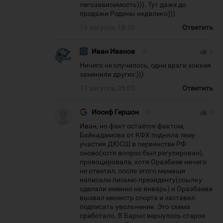
легозависимость))). Тут даже до
продажи Родины недалеко)))
16 августа, 18:10
Ответить
Иван Иванов
#
thumb_up
0
Ничего не случилось, одни враги хоккея
заменили других:)))
17 августа, 05:03
Ответить
Иосиф Гершон
#
thumb_up
0
Иван, но факт остаётся фактом,
Байкадамова от КФХ подняла тему
участия ДЮСШ в первенстве РФ
сново(хотя вопрос был регулирован),
провоцировала, хотя Оразбаев ничего
не ответил, после этого мамаши
написали письмо президенту(ссылку
сделали именно на январь) и Оразбаева
вызвал министр спорта и заставил
подписать увольнение. Это схема
сработало. В Барыс вернулось старое