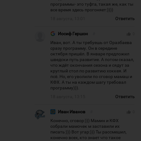
программы- это туфта, такая же, как ты
все время здесь прогоняет:))))
18 августа, 13:01
Ответить
Иосиф Гершон
#
thumb_up
0
Иван, вот. А ты требуешь от Оразбаева
сразу программу. Он в середине
октября пришёл. В январе предложил
шведски путь развитие. А потом сказал,
что ждёт окончания сезона и сядут за
круглый стол по развитию хоккея. И
псё. Но, его уволили по сговор мамаш и
КФХ. А ты на каждом шагу требовал
программу))).
18 августа, 13:15
Ответить
Иван Иванов
#
thumb_up
0
Конечно, сговор:))) Мамин и КФХ
собрали мамочек м заставили их
писать:))) Вот угар:))) Ты рассмешил,
конечно всех, кто знает что такое