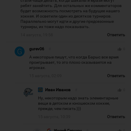
стали чаще делать, когда шакалы и мрази могут
ребят захейтить. Для остальных же комментаторов
будет возможность посмотреть на будущее нашего
хоккея. И осветили один из десятков турниров.
Параллельно могут идти и другие предсезонные
турниры, их тоже надо показывать.
14 августа, 19:58
Ответить
gurev06
#
thumb_up
0
А некоторые пишут, что когда Барыс все врмя
проигрывает, то это плохо сказывается на
игроках.
15 августа, 02:09
Ответить
Иван Иванов
#
thumb_up
0
Ну, некоторым надо знать элементарные
вещи в детском и юношеском хоккее,
прежде, чем писать:)))
15 августа, 10:39
Ответить
Иосиф Гершон
#