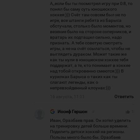
А,,если бы ты посмотрел игру при 0:8, то
понял бы саму суть юношеского
хоккея:))) Счёт там совсем был не по
игре, все штанги ребята из Барыса
обстучали, столько было моментов, но
везение было на стороне соперников, и
вратарь их подтащил сильно, надо
признать. А тебе советую смотреть
игры, а не на счёт ссылаться, чтобы не
выглядеть дураком. Может такие же
как ты нули в юношеском хоккее тебя
поддержат, а те, кто понимает в хоккее
над тобой откровенно смеются:))) В
курилках Барыса о таких как ты
слагают легенды, как о
непревзойденный клоунах:)))
16 августа, 11:11
Ответить
Иосиф Гершон
#
thumb_up
1
Иван, Оразбаев прав. Он хотел уделить
на тренировку детей больше времени.
Поделить детски хоккей на регионы.
Пользы много было бы. Оразбаев