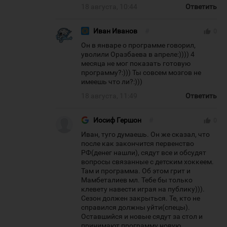
18 августа, 10:44
Ответить
Иван Иванов
#
thumb_up
0
Он в январе о программе говорил,
уволили Оразбаева в апреле:)))) 4
месяца не мог показать готовую
программу?:))) Ты совсем мозгов не
имеешь что ли?:)))
18 августа, 11:49
Ответить
Иосиф Гершон
#
thumb_up
0
Иван, туго думаешь. Он же сказал, что
после как закончится первенство
РФ(денег нашли), сядут все и обсудят
вопросы связанные с детским хоккеем.
Там и программа. Об этом грит и
Мамбеталиев мл. Тебе бы только
клевету навести играя на публику))).
Сезон должен закрыться. Те, кто не
справился должны уйти(спецы).
Оставшийся и новые сядут за стол и
принимают программу новую.