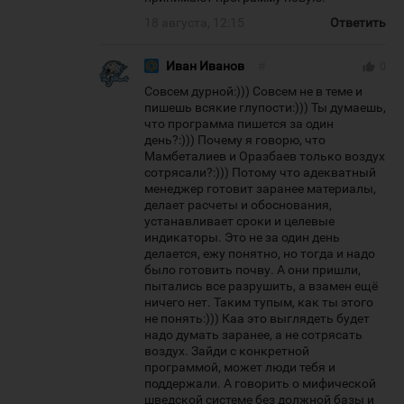
18 августа, 12:15
Ответить
Иван Иванов
#
thumb_up
0
Совсем дурной:))) Совсем не в теме и
пишешь всякие глупости:))) Ты думаешь,
что программа пишется за один
день?:))) Почему я говорю, что
Мамбеталиев и Оразбаев только воздух
сотрясали?:))) Потому что адекватный
менеджер готовит заранее материалы,
делает расчеты и обоснования,
устанавливает сроки и целевые
индикаторы. Это не за один день
делается, ежу понятно, но тогда и надо
было готовить почву. А они пришли,
пытались все разрушить, а взамен ещё
ничего нет. Таким тупым, как ты этого
не понять:))) Каа это выглядеть будет
надо думать заранее, а не сотрясать
воздух. Зайди с конкретной
программой, может люди тебя и
поддержали. А говорить о мифической
шведской системе без должной базы и