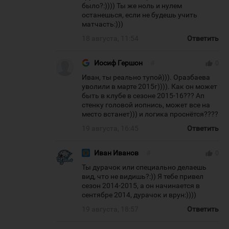
было?:)))) Ты же ноль и нулем
останешься, если не будешь учить
матчасть:)))
18 августа, 11:54
Ответить
Иосиф Гершон
#
thumb_up
0
Иван, ты реально тупой))). Оразбаева
уволили в марте 2015г)))). Как он может
быть в клубе в сезоне 2015-16??? Ап
стенку головой иопнись, может все на
место встанет))) и логика проснётся????
19 августа, 16:45
Ответить
Иван Иванов
#
thumb_up
0
Ты дурачок или специально делаешь
вид, что не видишь?:)) Я тебе привел
сезон 2014-2015, а он начинается в
сентябре 2014, дурачок и врун:))))
19 августа, 18:57
Ответить