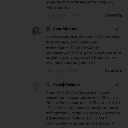
и заново помогли вернутся старому
руководству.
16 августа, 17:41
Ответить
Иван Иванов
#
thumb_up
0
Не отмазывайся, позорище:))) Что там
по регионам, расскажи нам,
незнающим:))) Кого куда ты
определишь?:))) Патриот Оразбаев чуть
не убил школу Барыса:))) Вовремя мы
ему пинка под зад дали:)))
16 августа, 17:58
Ответить
Иосиф Гершон
#
thumb_up
0
Иван, U16, U17 полноценный свой
чемпионат. Команды есть. С 18 лет до
20 лет Жастар лигасы. С 20 лет в ПХЛ. С
12 до 16 лет сперва в своих регионах и
победители и вторые команды выходят
в финальную пульку. До 12 лет в
собственном городе пусть играют. И