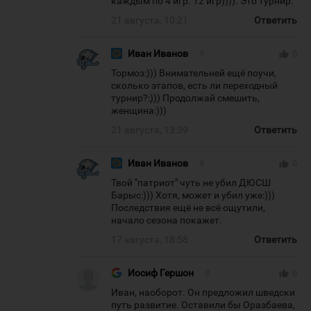
каждым по 4 игр. 12 игр)))). Это турнир.
21 августа, 10:21
Ответить
Иван Иванов
#
thumb_up
0
Тормоз:))) Внимательней ещё поучи,
сколько этапов, есть ли переходный
турнир?:))) Продолжай смешить,
женщина:)))
21 августа, 13:39
Ответить
Иван Иванов
#
thumb_up
0
Твой "патриот" чуть не убил ДЮСШ
Барыс:))) Хотя, может и убил уже:)))
Последствия ещё не всё ощутили,
начало сезона покажет.
17 августа, 18:58
Ответить
Иосиф Гершон
#
thumb_up
0
Иван, наоборот. Он предложил шведски
путь развитие. Оставили бы Оразбаева,