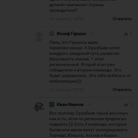
должен чемпионат страны
проводиться?
16 августа, 18:55
Ответить
Иосиф Гершон
#
thumb_up
0
Паяц, это Гершона идея,
переспективная. А Оразбаев хотел
внедрить шведский путь развития.
Массовость хоккея. 1 этап
региональный. Второй этап уже
победители и вторые команды. Это
будет шедевриаль. Это тебе не бегать от
мобилизации)))
16 августа, 19:55
Ответить
Иван Иванов
#
thumb_up
0
Вот поэтому Оразбаев такой же клоун,
как и ты, если по регионам предлагал
поделить:))) Есть 4 команды, которые
более или менее могут конкурировать:
Торпедо, Юность, Астана и Барыс.