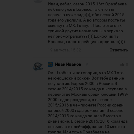
Иван, дебил, сезон 2015-16гг Оразбаева
не было уже в Барысе, так что ты
пернул в луже сидя))), ибо весной 2015
года его уволили. А во втором посте ты
ссылку на МХЛ кинул. После этого ты
тупицой других называешь, в зеркало
не присмотрелся???))))Доносчик ты
Брнасье, галантерейщик кардинала))))
19 августа, 15:32
Ответить
Иван Иванов
#
thumb_up
0
Ок. Чтобы ты не говорил, что МХЛ это
не юношеский хоккей Вот тебе данные
по участию Барыс 2000 в России: В
сезоне 2014/2015 команда выступала в
первенстве Москвы среди юношей 1999-
2000 годов рождения, а в сезоне
2015/2016 в чемпионате России среди
юношей 2000 года рождения. В сезоне
2014/2015 команда заняла 5 место в
дивизионе. В сезоне 2015/2016 команда
не вышла в плей-офф, заняв 10 место в
группе. Или тоже Оразбаева не