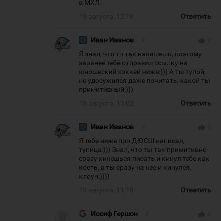
в МХЛ.
18 августа, 12:10
Ответить
Иван Иванов
#
thumb_up
0
Я знал, что тч так напишешь, поэтому
заранее тебе отправил ссылку на
юношеский хоккей ниже:))) А ты тупой,
не удосужился даже почитать, какой ты
примитивный:)))
18 августа, 13:02
Ответить
Иван Иванов
#
thumb_up
0
Я тебе ниже про ДЮСШ написал,
тупица:))) Знал, что ты так примитивно
сразу кинешься писать и кинул тебе как
кость, а ты сразу на нее и кинулся,
клоун:))))
19 августа, 11:18
Ответить
Иосиф Гершон
#
thumb_up
0