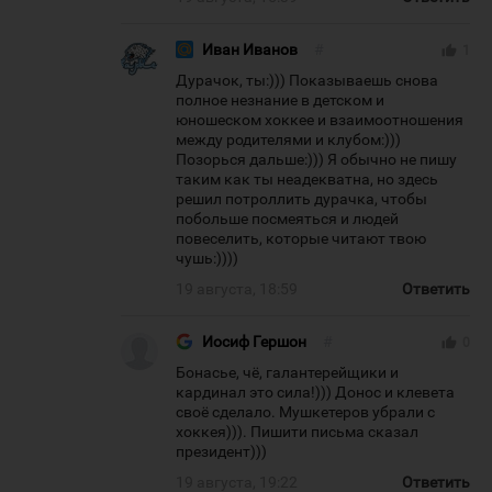
Иван Иванов
#
thumb_up
1
Дурачок, ты:))) Показываешь снова
полное незнание в детском и
юношеском хоккее и взаимоотношения
между родителями и клубом:)))
Позорься дальше:))) Я обычно не пишу
таким как ты неадекватна, но здесь
решил потроллить дурачка, чтобы
побольше посмеяться и людей
повеселить, которые читают твою
чушь:))))
19 августа, 18:59
Ответить
Иосиф Гершон
#
thumb_up
0
Бонасье, чё, галантерейщики и
кардинал это сила!))) Донос и клевета
своё сделало. Мушкетеров убрали с
хоккея))). Пишити письма сказал
президент)))
19 августа, 19:22
Ответить