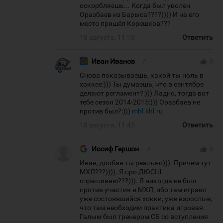
оскорбляешь... Когда был уволен
Оразбаев из Барыса????)))) И на его
место пришёл Корешков???
18 августа, 11:18
Ответить
Иван Иванов
#
thumb_up
0
Снова показываешь, какой ты ноль в
хоккее:))) Ты думаешь, что в сентябре
делают регламент?:))) Ладно, тогда вот
тебе сезон 2014-2015:))) Оразбаев не
против был?:)))
mhl.khl.ru
18 августа, 11:45
Ответить
Иосиф Гершон
#
thumb_up
0
Иван, долбан ты реально))). Причём тут
МХЛ???)))). Я про ДЮСШ
спрашиваю???))). Я никогда не был
против участия в МХЛ, ибо там играют
уже состоявшийся хокки, уже взрослые,
что там необходим практика игровая.
Галым был тренером СБ со вступления