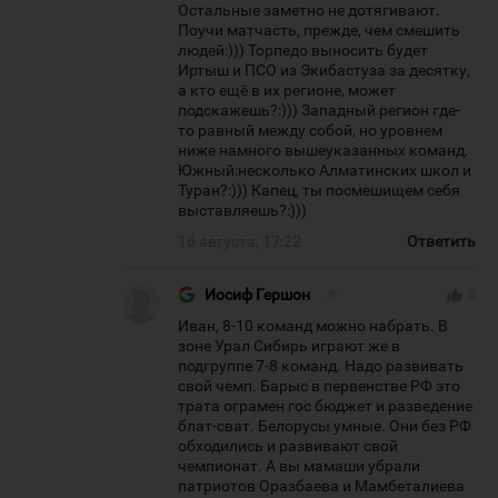
Остальные заметно не дотягивают.
Поучи матчасть, прежде, чем смешить
людей:))) Торпедо выносить будет
Иртыш и ПСО из Экибастуза за десятку,
а кто ещё в их регионе, может
подскажешь?:))) Западный регион где-
то равный между собой, но уровнем
ниже намного вышеуказанных команд.
Южный:несколько Алматинских школ и
Туран?:))) Капец, ты посмешищем себя
выставляешь?:)))
16 августа, 17:22
Ответить
Иосиф Гершон
#
thumb_up
0
Иван, 8-10 команд можно набрать. В
зоне Урал Сибирь играют же в
подгруппе 7-8 команд. Надо развивать
свой чемп. Барыс в первенстве РФ это
трата ограмен гос бюджет и разведение
блат-сват. Белорусы умные. Они без РФ
обходились и развивают свой
чемпионат. А вы мамаши убрали
патриотов Оразбаева и Мамбеталиева