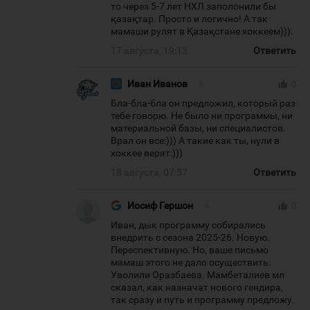
то через 5-7 лет НХЛ заполонили бы
қазақтар. Просто и логично! А так
мамаши рулят в Қазақстане хоккеем))).
17 августа, 19:13
Ответить
Иван Иванов
#
thumb_up
0
Бла-бла-бла он предложил, который раз
тебе говорю. Не было ни программы, ни
материальной базы, ни специалистов.
Врал он все:))) А такие как ты, нули в
хоккее верят:)))
18 августа, 07:57
Ответить
Иосиф Гершон
#
thumb_up
0
Иван, дык программу собирались
внедрить с сезона 2025-26. Новую.
Переспективную. Но, ваше письмо
мамаш этого не дало осуществить.
Уволили Оразбаева. Мамбеталиев мл
сказал, как назначат нового гендира,
так сразу и путь и программу предложу.