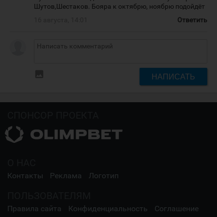
Шутов,Шестаков. Бояра к октябрю, ноябрю подойдёт
16 августа, 14:01
Ответить
insert_photo
НАПИСАТЬ
СПОНСОР ПРОЕКТА
О НАС
Контакты
Реклама
Логотип
ПОЛЬЗОВАТЕЛЯМ
Правила сайта
Конфиденциальность
Соглашение