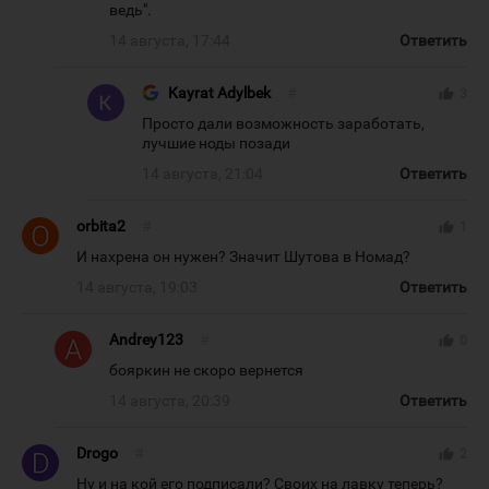
ведь".
14 августа, 17:44
Ответить
Kayrat Adylbek
#
thumb_up
3
Просто дали возможность заработать,
лучшие ноды позади
14 августа, 21:04
Ответить
orbita2
#
thumb_up
1
И нахрена он нужен? Значит Шутова в Номад?
14 августа, 19:03
Ответить
Andrey123
#
thumb_up
0
бояркин не скоро вернется
14 августа, 20:39
Ответить
Drogo
#
thumb_up
2
Ну и на кой его подписали? Своих на лавку теперь?