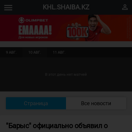
menu
perm_identity
KHL.SHAIBA.KZ
9 АВГ.
10 АВГ.
11 АВГ.
В этот день нет матчей
Страница
Все новости
"Барыс" официально объявил о