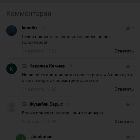
Комментарии
kanatkz
#
thumb_up
0
Сезон покажет, на сколько он силен наших
голкиперов!
14 августа, 13:32
Ответить
Каиржан Камиев
#
thumb_up
1
Наши восстанавливаются после травмы.А пока пусть
стоит в воротах,посмотрим каков он
14 августа, 13:33
Ответить
Жумабек Барыс
#
thumb_up
0
Время покажет, каковы они легионеры.
14 августа, 13:39
Ответить
Jondamon
#
thumb_up
4