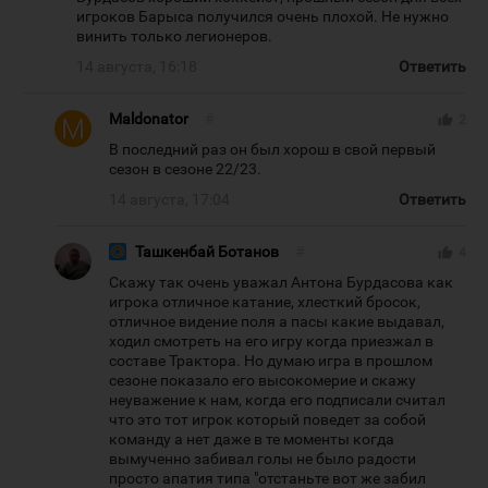
игроков Барыса получился очень плохой. Не нужно
винить только легионеров.
14 августа, 16:18
Ответить
Maldonator
#
thumb_up
2
В последний раз он был хорош в свой первый
сезон в сезоне 22/23.
14 августа, 17:04
Ответить
Ташкенбай Ботанов
#
thumb_up
4
Скажу так очень уважал Антона Бурдасова как
игрока отличное катание, хлесткий бросок,
отличное видение поля а пасы какие выдавал,
ходил смотреть на его игру когда приезжал в
составе Трактора. Но думаю игра в прошлом
сезоне показало его высокомерие и скажу
неуважение к нам, когда его подписали считал
что это тот игрок который поведет за собой
команду а нет даже в те моменты когда
вымученно забивал голы не было радости
просто апатия типа "отстаньте вот же забил