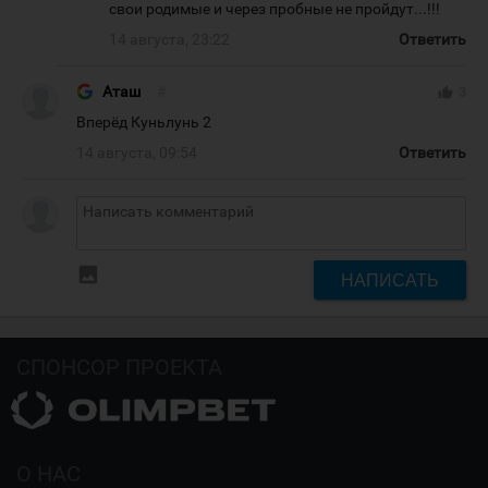
свои родимые и через пробные не пройдут...!!!
14 августа, 23:22
Ответить
Аташ
#
thumb_up
3
Вперёд Куньлунь 2
14 августа, 09:54
Ответить
insert_photo
НАПИСАТЬ
СПОНСОР ПРОЕКТА
О НАС