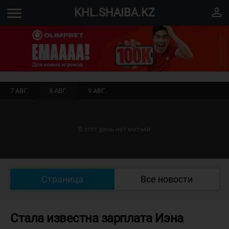
menu
perm_identity
KHL.SHAIBA.KZ
7 АВГ.
8 АВГ.
9 АВГ.
В этот день нет матчей
Страница
Все новости
Стала известна зарплата Иэна