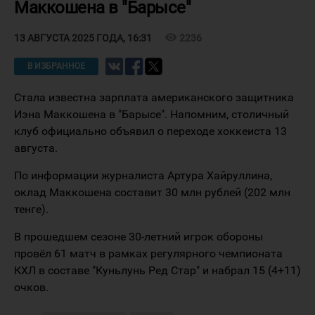
Маккошена в "Барысе"
visibility
2236
13 АВГУСТА 2025 ГОДА, 16:31
В ИЗБРАННОЕ
Стала известна зарплата американского защитника
Иэна Маккошена в "Барысе". Напомним, столичный
клуб официально объявил о переходе хоккеиста 13
августа.
По информации журналиста Артура Хайруллина,
оклад Маккошена составит 30 млн рублей (202 млн
тенге).
В прошедшем сезоне 30-летний игрок обороны
провёл 61 матч в рамках регулярного чемпионата
КХЛ в составе "Куньлунь Ред Стар" и набрал 15 (4+11)
очков.