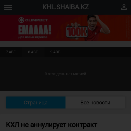
menu
perm_identity
KHL.SHAIBA.KZ
7 АВГ.
8 АВГ.
9 АВГ.
В этот день нет матчей
Страница
Все новости
КХЛ не аннулирует контракт