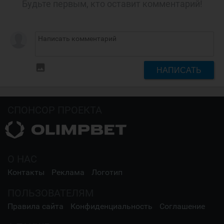
Будьте первым, кто оставит комментарий!
insert_photo
НАПИСАТЬ
СПОНСОР ПРОЕКТА
О НАС
Контакты
Реклама
Логотип
ПОЛЬЗОВАТЕЛЯМ
Правила сайта
Конфиденциальность
Соглашение