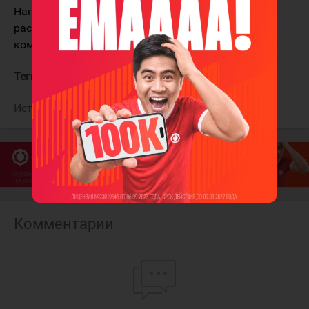
Напомним, 11 августа
стало известно
, что клуб
расторг контракт с канадцем по инициативе
команды.
Теги:
Ливо Джошуа
Салават Юлаев
Источник:
РИА Новости
Комментарии