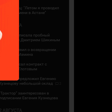
Даррен Диц: "Летом я проводил
много времени в Астане"
3 АВГУСТА
"Лада" подписала пробный
контракт с Дмитрием Шикиным
ЦСКА объявил о возвращении
Максима Мамина
СКА подписал контракт с
Василием Глотовым
"Трактор" предложил Евгению
Кузнецову небольшой оклад
2
"Трактор" заинтересован в
подписании Евгения Кузнецова
2 АВГУСТА