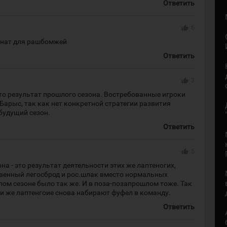
Ответить
thumb_up
6
онат для рашбомжей
Ответить
thumb_up
3
это результат прошлого сезона. Востребованные игроки
в Барыс, так как нет конкретной стратегии развития
будущий сезон.
Ответить
thumb_up
5
на - это результат деятельности этих же лаптеногих,
венный легосброд и рос.шлак вместо нормальных
лом сезоне было так же. И в поза-позапрошлом тоже. Так
эти же лаптенгоие снова набирают фуфел в команду.
Ответить