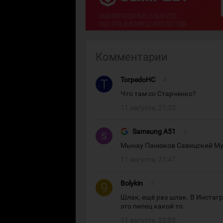
Комментарии
TorpedoHC
#
Что там со Старченко?
11 августа, 21:32
Samsung A51
#
Мынау Панюков Савицский М
11 августа, 21:47
Bolykin
#
Шлак, ещё раз шлак. В Инстаг
это пипец какой то.
11 августа, 22:05