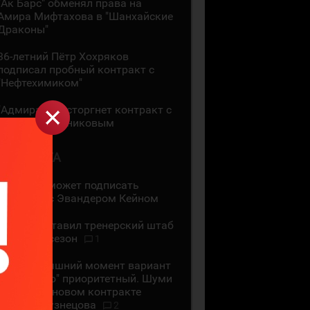
"Ак Барс" обменял права на
Амира Мифтахова в "Шанхайские
Драконы"
36-летний Пётр Хохряков
подписал пробный контракт с
"Нефтехимиком"
"Адмирал" расторгнет контракт с
Никитой Сошниковым
4 АВГУСТА
"Ак Барс" может подписать
контракт с Эвандером Кейном
СКА представил тренерский штаб
на новый сезон
1
На сегодняшний момент вариант
с "Сибирью" приоритетный. Шуми
Бабаев - о новом контракте
Евгения Кузнецова
2