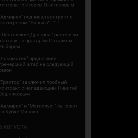
контракт с Игорем Ожигановым
"Адмирал" подписал контракт с
экс-игроком "Барыса"
2
"Шанхайские Драконы" расторгли
контракт с вратарём Патриком
Рыбаром
"Локомотив" представил
тренерский штаб на следующий
сезон
"Трактор" заключил пробный
контракт с нападающим Никитой
Сошниковым
"Адмирал" и "Металлург" сыграют
на Кубке Минска
5 АВГУСТА