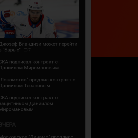
Джозеф Бландизи может перейти
в "Барыс"
7
СКА подписал контракт с
Даниилом Миромановым
"Локомотив" продлил контракт с
Даниилом Тесановым
СКА подписал контракт с
защитником Даниилом
Миромановым
ВЧЕРА
Московское "Динамо" продлило