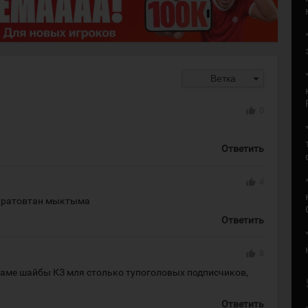
arrow_drop_down
Ветка
thumb_up
0
Ответить
thumb_up
4
уратовтан мыктыма
Ответить
thumb_up
8
раме шайбы КЗ мля столько тупоголовых подписчиков,
Ответить