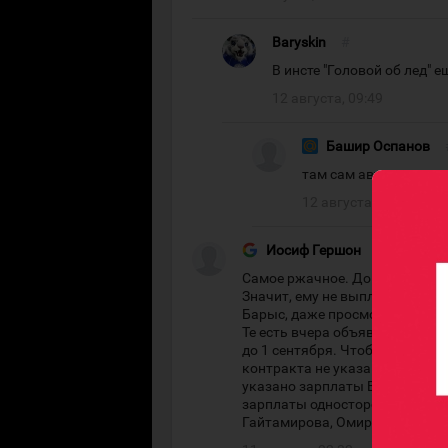
Baryskin
#
В инсте "Головой об лед" 
12 августа, 09:49
Башир Оспанов
там сам автор канала
12 августа, 15:42
Иосиф Гершон
#
Самое ржачное. До сих пор на 
Значит, ему не выплатили комп
Барыс, даже просмотровый))). 
Те есть вчера объявили и нед
до 1 сентября. Чтобы это озна
контракта не указано))). Галим
указано зарплаты Бояркина, Н
зарплаты односторонних контр
Гайтамирова, Омирбекова, Дани