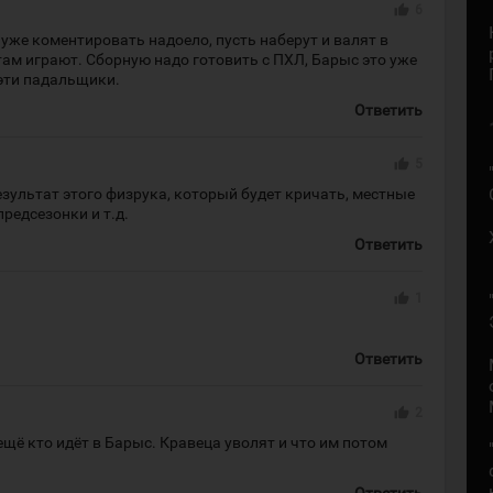
thumb_up
6
 уже коментировать надоело, пусть наберут и валят в
там играют. Сборную надо готовить с ПХЛ, Барыс это уже
 эти падальщики.
Ответить
thumb_up
5
езультат этого физрука, который будет кричать, местные
предсезонки и т.д.
Ответить
thumb_up
1
Ответить
thumb_up
2
щё кто идёт в Барыс. Кравеца уволят и что им потом