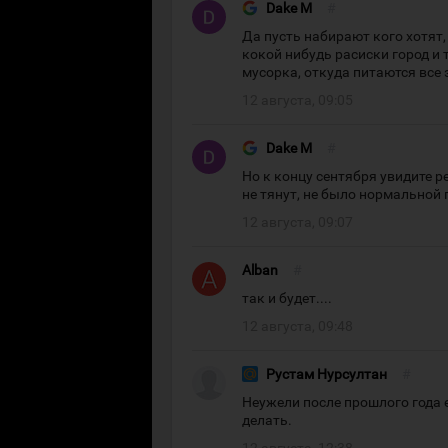
Dake M
#
Да пусть набирают кого хотят,
кокой нибудь расиски город и 
мусорка, откуда питаются все
12 августа, 09:05
Dake M
#
Но к концу сентября увидите р
не тянут, не было нормальной 
12 августа, 09:07
Alban
#
так и будет....
12 августа, 09:48
Рустам Нурсултан
#
Неужели после прошлого года е
делать.