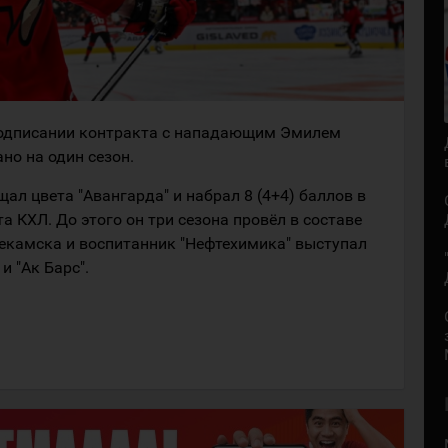
подписании контракта с нападающим Эмилем
но на один сезон.
л цвета "Авангарда" и набрал 8 (4+4) баллов в
а КХЛ. До этого он три сезона провёл в составе
екамска и воспитанник "Нефтехимика" выступал
и "Ак Барс".