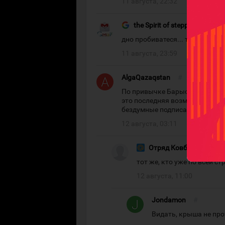
11 августа, 22:32
the Spirit of steppe
#
дно пробиватеся... татfры явн
11 августа, 23:59
AlgaQazaqstan
#
По привычке Барыс набирает те
это последняя возможность хот
бездумные подписания ответи
12 августа, 03:11
Отряд Ковбоев
#
тот же, кто уже по всей с
12 августа, 11:00
Jondamon
#
Видать, крыша не про