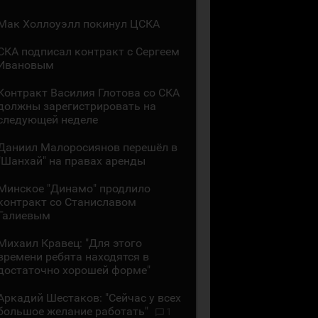
Мак Холлоуэлл покинул ЦСКА
СКА подписал контракт с Сергеем
Ивановым
Контракт Василия Глотова со СКА
должны зарегистрировать на
следующей неделе
Даниил Малоросиянов перешёл в
"Шанхай" на правах аренды
Минское "Динамо" продлило
контракт со Станиславом
Галиевым
Михаил Кравец: "Для этого
времени ребята находятся в
достаточно хорошей форме"
Аркадий Шестаков: "Сейчас у всех
большое желание работать"
1