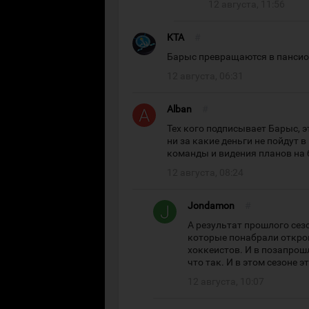
12 августа, 11:56
KTA
#
Барыс превращаются в панси
12 августа, 06:31
Alban
#
Тех кого подписывает Барыс, 
ни за какие деньги не пойдут 
команды и видения планов на 
12 августа, 08:24
Jondamon
#
А результат прошлого сезо
которые понабрали откро
хоккеистов. И в позапрош
что так. И в этом сезоне 
12 августа, 10:07