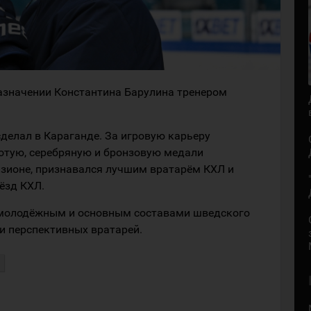
азначении Константина Барулина тренером
делал в Караганде. За игровую карьеру
отую, серебряную и бронзовую медали
зионе, признавался лучшим вратарём КХЛ и
ёзд КХЛ.
с молодёжным и основным составами шведского
ии перспективных вратарей.