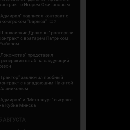
контракт с Игорем Ожигановым
"Адмирал" подписал контракт с
экс-игроком "Барыса"
2
"Шанхайские Драконы" расторгли
контракт с вратарём Патриком
Рыбаром
"Локомотив" представил
тренерский штаб на следующий
сезон
"Трактор" заключил пробный
контракт с нападающим Никитой
Сошниковым
"Адмирал" и "Металлург" сыграют
на Кубке Минска
5 АВГУСТА