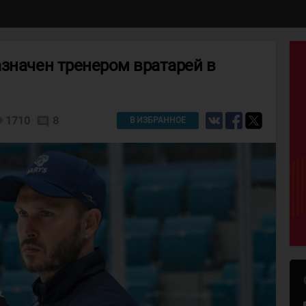
значен тренером вратарей в
ity
1710
8
comment
В ИЗБРАННОЕ