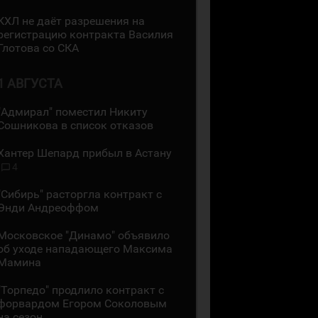
КХЛ не даёт разрешения на
регистрацию контракта Василия
Глотова со СКА
1 АВГУСТА
"Адмирал" поместил Никиту
Сошникова в список отказов
Хантер Шепард прибыл в Астану
4
"Сибирь" расторгла контракт с
Энди Андреоффом
Московское "Динамо" объявило
об уходе нападающего Максима
Мамина
"Торпедо" продлило контракт с
форвардом Егором Соколовым
на сезон