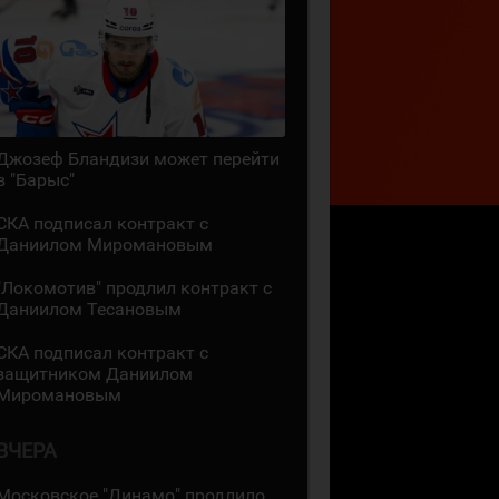
Джозеф Бландизи может перейти
в "Барыс"
СКА подписал контракт с
Даниилом Миромановым
"Локомотив" продлил контракт с
Даниилом Тесановым
СКА подписал контракт с
защитником Даниилом
Миромановым
ВЧЕРА
Московское "Динамо" продлило