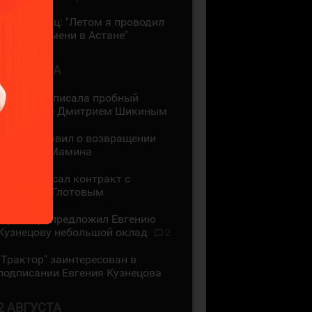
Даррен Диц: "Летом я проводил
много времени в Астане"
3 АВГУСТА
"Лада" подписала пробный
контракт с Дмитрием Шикиным
ЦСКА объявил о возвращении
Максима Мамина
СКА подписал контракт с
Василием Глотовым
"Трактор" предложил Евгению
Кузнецову небольшой оклад
2
"Трактор" заинтересован в
подписании Евгения Кузнецова
2 АВГУСТА