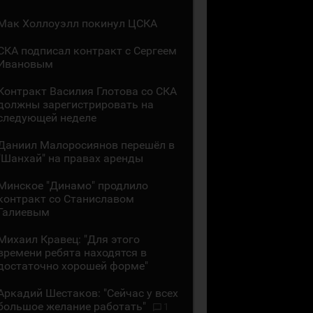
Мак Холлоуэлл покинул ЦСКА
СКА подписал контракт с Сергеем
Ивановым
Контракт Василия Глотова со СКА
должны зарегистрировать на
следующей неделе
Даниил Малоросиянов перешёл в
"Шанхай" на правах аренды
Минское "Динамо" продлило
контракт со Станиславом
Галиевым
Михаил Кравец: "Для этого
времени ребята находятся в
достаточно хорошей форме"
Аркадий Шестаков: "Сейчас у всех
большое желание работать"
1