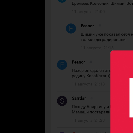
Еремеев, Колесник, Шимин. Вот
11 августа, 21:00
Feanor
#
Шимин уже показал себя н
только деградировали
11 августа, 21:18
Feanor
#
Нахер он сдался этот "урожене
родину КазаКстан))
11 августа, 21:18
Sarrdar
#
Походу Бояркину и Шутову бол
Мамаши постарались.
11 августа, 21:23