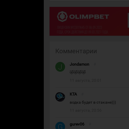
Комментарии
Jondamon
#
🤣🤣🤣🤣
11 августа, 20:01
KTA
#
водка будет в стакане)))
11 августа, 20:56
gurev06
#