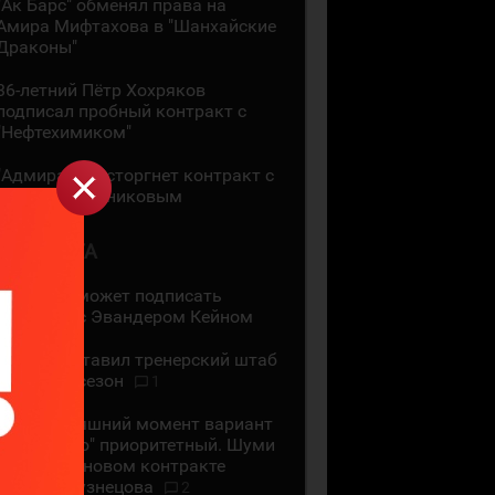
"Ак Барс" обменял права на
Амира Мифтахова в "Шанхайские
Драконы"
36-летний Пётр Хохряков
подписал пробный контракт с
"Нефтехимиком"
"Адмирал" расторгнет контракт с
Никитой Сошниковым
4 АВГУСТА
"Ак Барс" может подписать
контракт с Эвандером Кейном
СКА представил тренерский штаб
на новый сезон
1
На сегодняшний момент вариант
с "Сибирью" приоритетный. Шуми
Бабаев - о новом контракте
Евгения Кузнецова
2