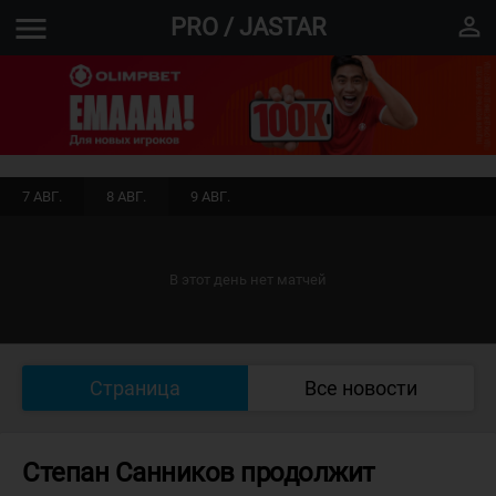
menu
perm_identity
PRO / JASTAR
7 АВГ.
8 АВГ.
9 АВГ.
В этот день нет матчей
Страница
Все новости
Степан Санников продолжит