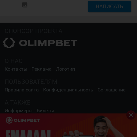
insert_photo
НАПИСАТЬ
СПОНСОР ПРОЕКТА
О НАС
Контакты
Реклама
Логотип
ПОЛЬЗОВАТЕЛЯМ
Правила сайта
Конфиденциальность
Соглашение
А ТАКЖЕ
Информеры
Билеты
СОЦИАЛЬНЫЕ СЕТИ