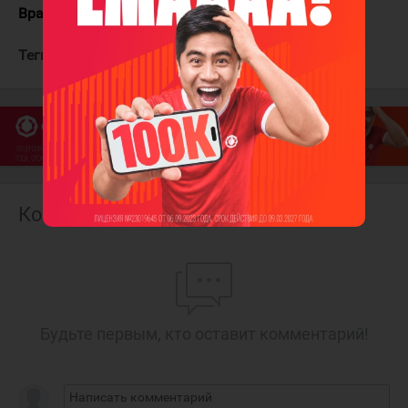
Вратари:
Цыба - Гуськов
Теги:
Адмирал
Молот
Комментарии
Будьте первым, кто оставит комментарий!