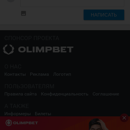
insert_photo
НАПИСАТЬ
СПОНСОР ПРОЕКТА
О НАС
Контакты
Реклама
Логотип
ПОЛЬЗОВАТЕЛЯМ
Правила сайта
Конфиденциальность
Соглашение
А ТАКЖЕ
Информеры
Билеты
СОЦИАЛЬНЫЕ СЕТИ