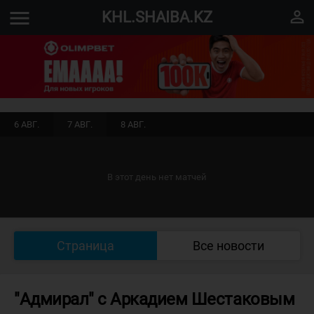
menu
perm_identity
KHL.SHAIBA.KZ
6 АВГ.
7 АВГ.
8 АВГ.
В этот день нет матчей
Страница
Все новости
"Адмирал" с Аркадием Шестаковым