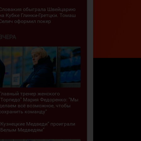
Словакия обыграла Швейцарию
на Кубке Глинки-Гретцки. Томаш
Селич оформил покер
ВЧЕРА
Главный тренер женского
"Торпедо" Мария Федоренко: "Мы
делаем всё возможное, чтобы
сохранить команду"
"Кузнецкие Медведи" проиграли
"Белым Медведям"