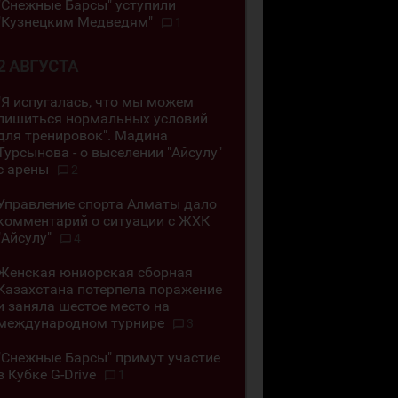
"Снежные Барсы" уступили
"Кузнецким Медведям"
1
2 АВГУСТА
"Я испугалась, что мы можем
лишиться нормальных условий
для тренировок". Мадина
Турсынова - о выселении "Айсулу"
с арены
2
Управление спорта Алматы дало
комментарий о ситуации с ЖХК
"Айсулу"
4
Женская юниорская сборная
Казахстана потерпела поражение
и заняла шестое место на
международном турнире
3
"Снежные Барсы" примут участие
в Кубке G-Drive
1