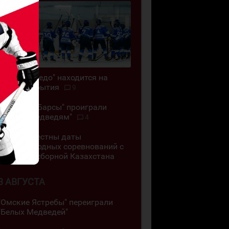
ЖХК "Торпедо" находится на
грани закрытия
9
"Снежные Барсы" проиграли
"Белым Медведям"
4
Стали известны даты
международных соревнований с
участием сборной Казахстана
3 АВГУСТА
"Омские Ястребы" переиграли
"Белых Медведей"