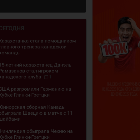
СЕГОДНЯ
Казахстанка стала помощником
главного тренера канадской
команды
15-летний казахстанец Данэль
Рамазанов стал игроком
канадского клуба
1
США разгромили Германию на
Кубке Глинки-Гретцки
Юниорская сборная Канады
обыграла Швецию в матче с 11
шайбами
Финляндия обыграла Чехию на
Кубке Глинки-Гретцки