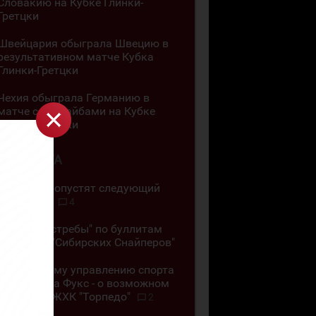
Словакию на Кубке Глинки-
Гретцки
Швейцария обыграла Швецию в
результативном матче Кубка
Глинки-Гретцки
Чехия обыграла Германию в
матче с 11 шайбами на Кубке
Глинки-Гретцки
4 АВГУСТА
"Челны" пропустят следующий
сезон ВХЛ
4
"Омские Ястребы" по буллитам
обыграли "Сибирских Снайперов"
"Позор всему управлению спорта
ВКО". Алёна Фукс - о возможном
закрытии ЖХК "Торпедо"
2