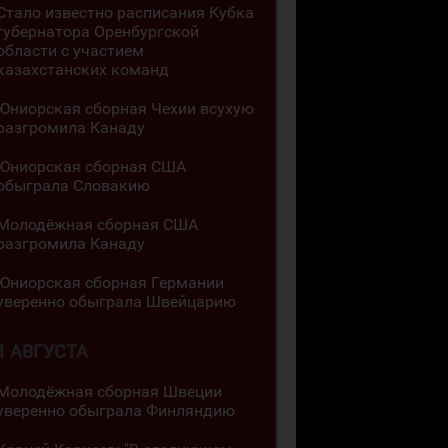
Стало известно расписания Кубка
губернатора Оренбургской
области с участием
казахстанских команд
Юниорская сборная Чехии всухую
разгромила Канаду
Юниорская сборная США
обыграла Словакию
Молодёжная сборная США
разгромила Канаду
Юниорская сборная Германии
уверенно обыграла Швейцарию
1 АВГУСТА
Молодёжная сборная Швеции
уверенно обыграла Финляндию