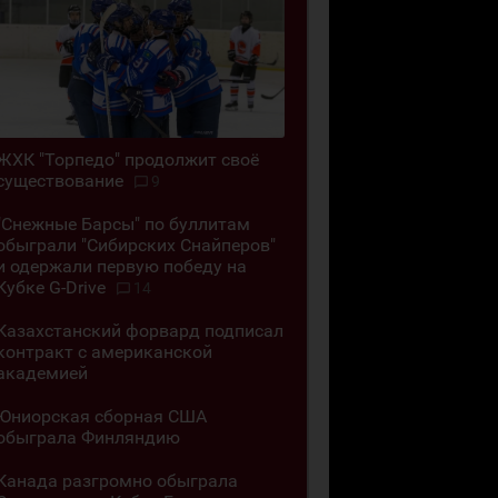
ЖХК "Торпедо" продолжит своё
существование
9
"Снежные Барсы" по буллитам
обыграли "Сибирских Снайперов"
и одержали первую победу на
Кубке G-Drive
14
Казахстанский форвард подписал
контракт с американской
академией
Юниорская сборная США
обыграла Финляндию
Канада разгромно обыграла