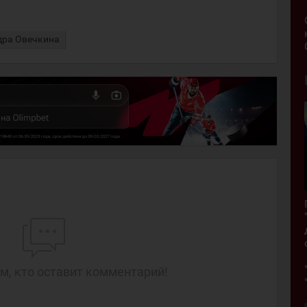
дра Овечкина
м, кто оставит комментарий!