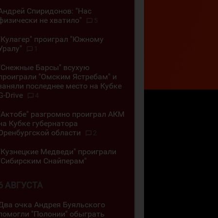
Андрей Спиридонов: "Нас
физически не хватило"
5
"Кулагер" проиграл "Южному
Уралу"
1
"Снежные Барсы" всухую
проиграли "Омским Ястребам" и
заняли последнее место на Кубке
G-Drive
4
"Актобе" разгромно проиграл АКМ
на Кубке губернатора
Оренбургской области
2
"Кузнецкие Медведи" проиграли
"Сибирским Снайперам"
6 АВГУСТА
Два очка Андрея Буяльского
помогли "Полонии" обыграть