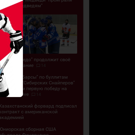
"Белым Медведям"
ЖХК "Торпедо" продолжит своё
существование
14
"Снежные Барсы" по буллитам
обыграли "Сибирских Снайперов"
и одержали первую победу на
Кубке G-Drive
14
Казахстанский форвард подписал
контракт с американской
академией
Юниорская сборная США
обыграла Финляндию