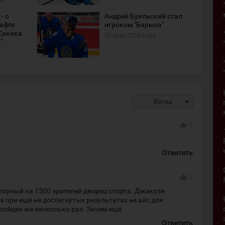
- о
Андрей Буяльский стал
рафте
игроком "Барыса"
Сакика
29 мая 2024 года
".
arrow_drop_down
Ветка
thumb_up
0
Ответить
thumb_up
2
орный на 1500 зрителей дворец спорта. Джакузи
 при ещё не достигнутых результатах не айс для
ройден же несколько раз. Зачем ещё.
Ответить