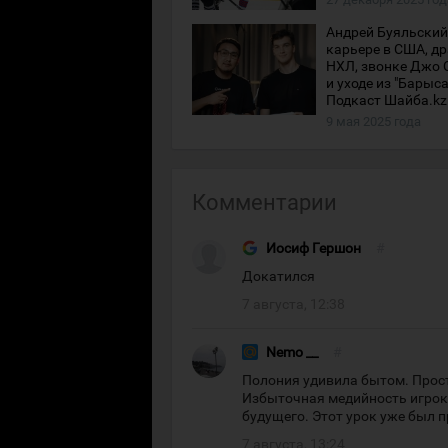
Андрей Буяльский 
карьере в США, д
НХЛ, звонке Джо 
и уходе из "Барыса
Подкаст Шайба.kz
9 мая 2025 года
Комментарии
Иосиф Гершон
#
Докатился
7 августа, 12:38
Nemo __
#
Полония удивила бытом. Прост
Избыточная медийность игрока
будущего. Этот урок уже был п
7 августа, 13:24