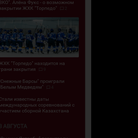
ВКО". Алёна Фукс - о возможном
закрытии ЖХК "Торпедо"
2
ЖХК "Торпедо" находится на
грани закрытия
9
"Снежные Барсы" проиграли
"Белым Медведям"
4
Стали известны даты
международных соревнований с
участием сборной Казахстана
3 АВГУСТА