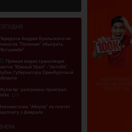
СЕГОДНЯ
Передача Андрея Буяльского не
помогла "Полонии" обыграть
"Ястшембе"
Прямая видео-трансляция
матча "Южный Урал" - "Актобе".
Кубок Губернатора Оренбургской
области
"Кулагер" разгромно проиграл
АКМ
3
Хоккеисткам "Айсулу" не платят
зарплату с февраля
ВЧЕРА