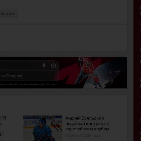
 Бытом
 "Я
Андрей Буяльский
е,
подписал контракт с
европейским клубом
а"
12 июня 2025 года
а