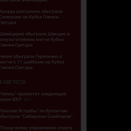
Канада разгромно обыграла
Словакию на Кубке Глинки-
Гретцки
Швейцария обыграла Швецию в
результативном матче Кубка
Глинки-Гретцки
Чехия обыграла Германию в
матче с 11 шайбами на Кубке
Глинки-Гретцки
4 АВГУСТА
"Челны" пропустят следующий
сезон ВХЛ
4
"Омские Ястребы" по буллитам
обыграли "Сибирских Снайперов"
"Позор всему управлению спорта