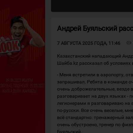
Андрей Буяльский рас
visibility
7 АВГУСТА 2025 ГОДА, 11:46
Казахстанский нападающий Андре
Шайба.kz рассказал об условиях 
- Меня встретили в аэропорту, от
запрашивал. Ребята в команде оч
очень доброжелательные, везде в
разговаривает на двух языках - 
легионерами я разговариваю на 
по-русски. Все очень веселые, мн
всё стандартно: тренажерный зал 
очень обустроено, тренер по физп
Буяльский.