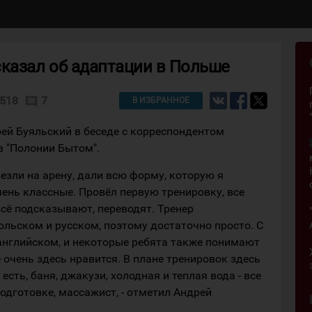
сказал об адаптации в Польше
518
7
comment
В ИЗБРАННОЕ
й Буяльский в беседе с корреспондентом
в "Полонии Бытом".
везли на арену, дали всю форму, которую я
ень классные. Провёл первую тренировку, все
сё подсказывают, переводят. Тренер
польском и русском, поэтому достаточно просто. С
английском, и некоторые ребята также понимают
е очень здесь нравится. В плане тренировок здесь
есть, баня, джакузи, холодная и теплая вода - все
одготовке, массажист, - отметил Андрей