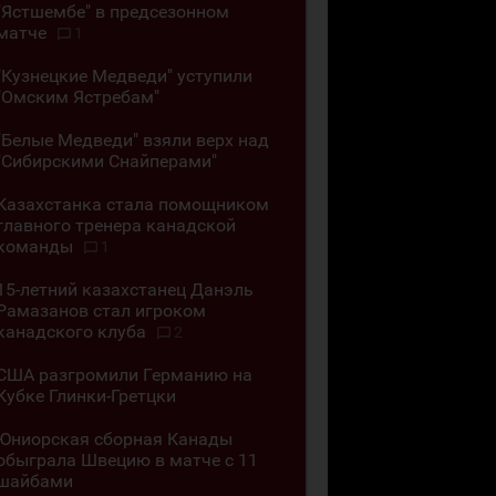
"Ястшембе" в предсезонном
матче
1
"Кузнецкие Медведи" уступили
"Омским Ястребам"
"Белые Медведи" взяли верх над
"Сибирскими Снайперами"
Казахстанка стала помощником
главного тренера канадской
команды
1
15-летний казахстанец Данэль
Рамазанов стал игроком
канадского клуба
2
США разгромили Германию на
Кубке Глинки-Гретцки
Юниорская сборная Канады
обыграла Швецию в матче с 11
шайбами