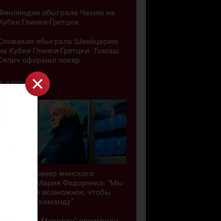
Финляндия обыграла Чехию на
Кубке Глинки-Гретцки
Словакия обыграла Швейцарию
на Кубке Глинки-Гретцки. Томаш
Селич оформил покер
5 АВГУСТА
Главный тренер женского
"Торпедо" Мария Федоренко: "Мы
делаем всё возможное, чтобы
сохранить команду"
"Кузнецкие Медведи" проиграли