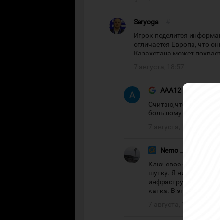
Seryoga
#
Игрок поделится информац
отличается Европа, что о
Казахстана может похвас
7 августа, 18:57
AAA12
#
Считаю,что все норм,
большому сожалению 
7 августа, 19:09
Nemo __
#
Ключевое словосочета
шутку. Я ни разу не 
инфраструктура разд
катка. В этой лиге ес
7 августа, 19:59