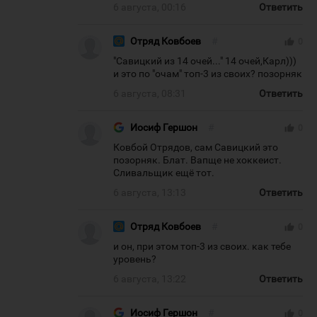
6 августа, 00:16
Ответить
Отряд Ковбоев
#
thumb_up
0
"Савицкий из 14 очей..." 14 очей,Карл)))
и это по "очам" топ-3 из своих? позорняк
6 августа, 08:31
Ответить
Иосиф Гершон
#
thumb_up
0
Ковбой Отрядов, сам Савицкий это
позорняк. Блат. Вапще не хоккеист.
Сливальщик ещё тот.
6 августа, 13:13
Ответить
Отряд Ковбоев
#
thumb_up
0
и он, при этом топ-3 из своих. как тебе
уровень?
6 августа, 13:22
Ответить
Иосиф Гершон
#
thumb_up
0