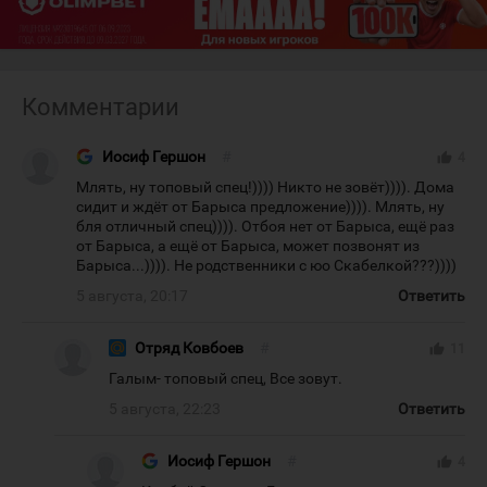
Комментарии
Иосиф Гершон
#
thumb_up
4
Млять, ну топовый спец!)))) Никто не зовёт)))). Дома
сидит и ждёт от Барыса предложение)))). Млять, ну
бля отличный спец)))). Отбоя нет от Барыса, ещё раз
от Барыса, а ещё от Барыса, может позвонят из
Барыса...)))). Не родственники с юо Скабелкой???))))
5 августа, 20:17
Ответить
Отряд Ковбоев
#
thumb_up
11
Галым- топовый спец, Все зовут.
5 августа, 22:23
Ответить
Иосиф Гершон
#
thumb_up
4