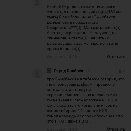
Ковбой Отрядов, то есть ты хочешь
сказать, что хокк получающий(130 млн
тенге) 8 раз больше чем Омирбеков
должен быть позади этого
Омирбекова???))). Маразм крепчал))).
Асетов два раз меньше получает, но,
одинаковые статы))). Защитник
Бекетаев два раза меньше, но, статы
вразы больше))))
6 августа, 14:08
Ответить
Отряд Ковбоев
#
thumb_up
0
про Омирбекова я тебе уже говорил, что
ты оперируешь цифрами прошлого
контракта, а с ним уже
перезаключились, а на какую сумму -
ты не знаешь. Может тоже на 130? Я
хочу сказать, что когда 3ий игрок из
своих набирает 14 очков в КХЛ - то
такая команда из своих обречена не то
что в КХЛ, даже в ВХЛ.
6 августа, 14:13
Ответить