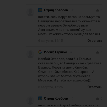
Отряд Ковбоев
#
thumb_up
0
кстати, если вдруг легов не возьмут, то
Савицкий, вероятнее всего, окажется в
первом звене с Омирбековым и
Асетовым. А как ты хотел? лучше
местных хоккеистов у меня для вас нет.
6 августа, 14:15
Ответить
Иосиф Гершон
#
thumb_up
0
Ковбой Отрядов, если бы Галыма
оставили бы, то Савицкий не играл бы в
Барысе. Первым звено был бы:
Симонов - Омирбеков-Кайыржан. А
второй звено: Асетов-Мухаметов-
Муратов. И у тебя полыхало бы)))
6 августа, 16:26
Ответить
Отряд Ковбоев
#
thumb_up
0
неплохой топ-6 для Бейбарыса, ну или