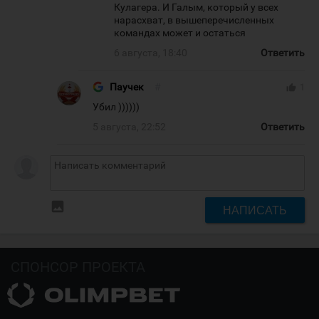
Кулагера. И Галым, который у всех
нарасхват, в вышеперечисленных
командах может и остаться
6 августа, 18:40
Ответить
Паучек
#
thumb_up
1
Убил ))))))
5 августа, 22:52
Ответить
insert_photo
НАПИСАТЬ
СПОНСОР ПРОЕКТА