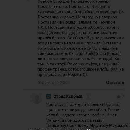
Ковбой Отрядов, Галым норм тренер.
Просто одно но. Боятся его. Не дают с
межсезонья полный картбланш сезон-два))).
Постоянно кидают. Не выгодно наверное.
Поставили в Номад Галыма, то чемпион
ПХЛ. Поставили в студент.сборнуб, то он с
молодёжью, без дядек натурилизованные
привёз бронзу. Со сборной дали два сезона и
эти два сезона задачу выполнил. Оставили
хотя бы в этом сезоне, то он бы с нашими
хокками заехал бы в плейофф(если Колхоз
лига не мешает, палки в колёс не надо). Вот
так. А так твой Ромашко туфта, не нужный
профан тренер, которого даже клубы ВХЛ не
приглашают из Родины)))
5 августа, 22:36
Ответить
Отряд Ковбоев
#
thumb_up
7
поставили Галыма в Барыс - парашют
прихватить по уходу - не забыл, Развить
хотя бы одного игрока - забыл. А нет,
Сетдикова он здорово развил.
Панюкову,Савицкому,Муратову,Мухамето