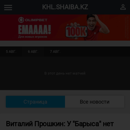
menu
perm_identity
KHL.SHAIBA.KZ
5 АВГ.
6 АВГ.
7 АВГ.
В этот день нет матчей
Страница
Все новости
Виталий Прошкин: У "Барыса" нет