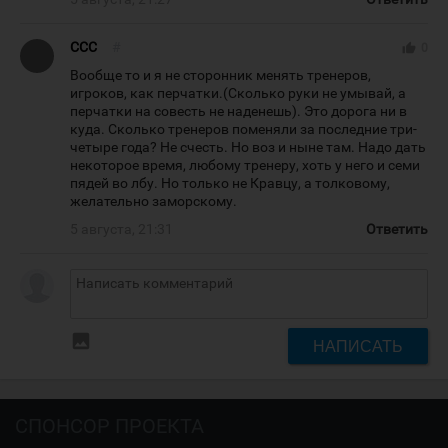
CCC
#
thumb_up
0
Вообще то и я не сторонник менять тренеров,
игроков, как перчатки.(Сколько руки не умывай, а
перчатки на совесть не наденешь). Это дорога ни в
куда. Сколько тренеров поменяли за последние три-
четыре года? Не счесть. Но воз и ныне там. Надо дать
некоторое время, любому тренеру, хоть у него и семи
пядей во лбу. Но только не Кравцу, а толковому,
желательно заморскому.
5 августа, 21:31
Ответить
insert_photo
НАПИСАТЬ
СПОНСОР ПРОЕКТА