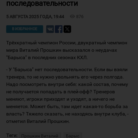
последовательности
visibility
876
5 АВГУСТА 2025 ГОДА, 19:44
В ИЗБРАННОЕ
Трёхкратный чемпион России, двукратный чемпион
мира Виталий Прошкин высказался о неудачах
"Барыса" в последних сезонах КХЛ.
- У "Барыса" нет последовательности. Если вы взяли
тренера, то не нужно увольнять его через полгода.
Надо посмотреть внутри себя: какой состав, почему
не получается попадать в плей-офф? Тренеров
меняют, игроки приходят и уходят, а ничего не
меняется. Может быть, там идет какая-то борьба за
власть? Тяжело сказать, не находясь внутри клуба, -
отметил Виталий Прошкин.
Теги:
Прошкин Виталий
Барыс