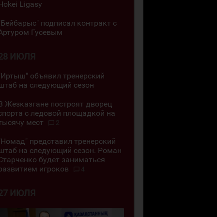
Hokei Ligasy
"Бейбарыс" подписал контракт с
Артуром Гусевым
28 ИЮЛЯ
"Иртыш" объявил тренерский
штаб на следующий сезон
В Жезказгане построят дворец
спорта с ледовой площадкой на
тысячу мест
2
"Номад" представил тренерский
штаб на следующий сезон. Роман
Старченко будет заниматься
развитием игроков
4
27 ИЮЛЯ