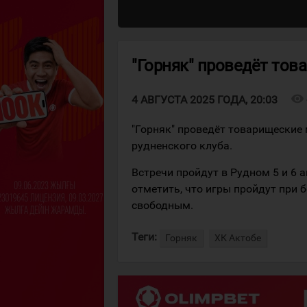
"Горняк" проведёт тов
visibility
4 АВГУСТА 2025 ГОДА, 20:03
"Горняк" проведёт товарищеские 
рудненского клуба.
Встречи пройдут в Рудном 5 и 6 а
отметить, что игры пройдут при 
свободным.
Теги:
Горняк
ХК Актобе