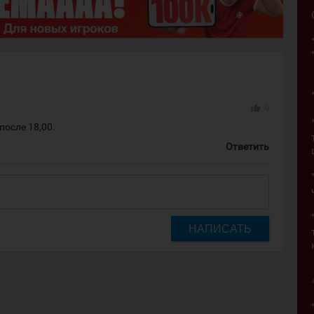
thumb_up
0
после 18,00.
Ответить
НАПИСАТЬ