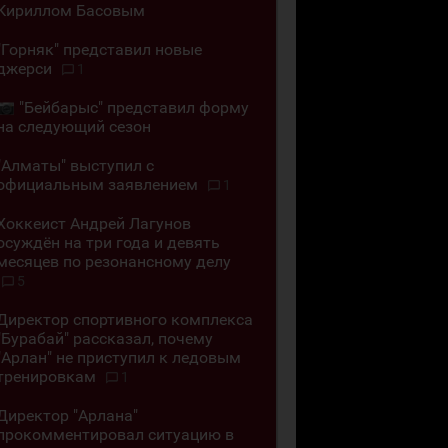
Кириллом Басовым
"Горняк" представил новые
джерси
1
"Бейбарыс" представил форму
на следующий сезон
"Алматы" выступил с
официальным заявлением
1
Хоккеист Андрей Лагунов
осуждён на три года и девять
месяцев по резонансному делу
5
Директор спортивного комплекса
"Бурабай" рассказал, почему
"Арлан" не приступил к ледовым
тренировкам
1
Директор "Арлана"
прокомментировал ситуацию в