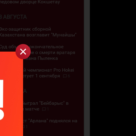
ледовом дворце Кокшетау
3 АВГУСТА
Экс-защитник сборной
Казахстана возглавит "Мунайшы"
Суд объявил окончательное
решение в деле о смерти вратаря
"Торпедо" Ивана Пыленка
Регулярный чемпионат Pro Hokei
Ligasy стартует 1 сентября
6
2 АВГУСТА
"Номад" обыграл "Бейбарыс" в
повторном матче
1
Хоккеист "Арлана" поднялся на
Эльбрус
1