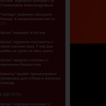
"Актобе" подписал контракт со
Станиславом Александровым
"Торпедо" уверенно обыграло
"Номад" в предсезонном матче
6
"Арлан" переедет в Астану
"Арлан" подписал контракты с
тремя хоккеистами. У них две
шайбы на троих за весь сезон
"Арлан" продлил контракт с
чемпионом Казахстана
"Алматы" провёл просмотровую
тренировку для отбора в женскую
команду
4 АВГУСТА
"Арлан" подписал контракт с