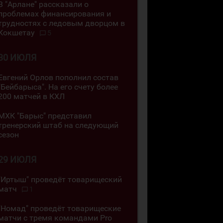
В "Арлане" рассказали о
проблемах финансирования и
трудностях с ледовым дворцом в
Кокшетау
5
30 ИЮЛЯ
Евгений Орлов пополнил состав
"Бейбарыса". На его счету более
200 матчей в КХЛ
МХК "Барыс" представил
тренерский штаб на следующий
сезон
29 ИЮЛЯ
"Иртыш" проведёт товарищеский
матч
1
"Номад" проведёт товарищеские
матчи с тремя командами Pro