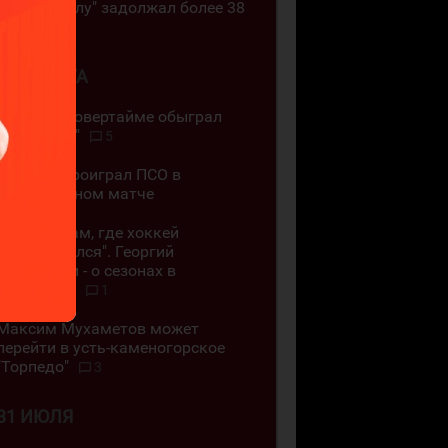
ЖХК "Айсулу" задолжал более 38
млн тенге
1 АВГУСТА
"Номад" в овертайме обыграл
"Бейбарыс"
5
"Иртыш" проиграл ПСО в
предсезонном матче
"Я играл там, где хоккей
заканчивался". Георгий
Гелашвили - о сезонах в
Караганде
1
Максим Мухаметов может
перейти в усть-каменогорское
"Торпедо"
3
31 ИЮЛЯ