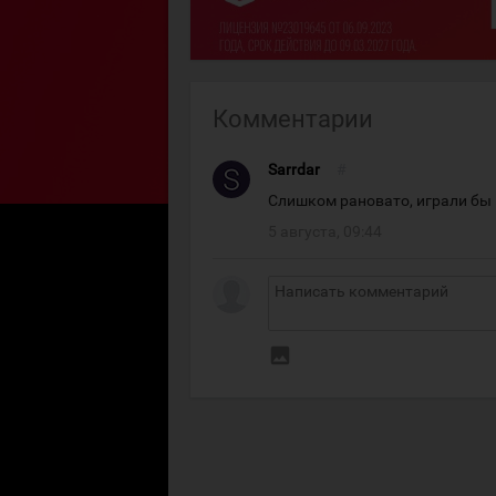
Комментарии
Sarrdar
#
Слишком рановато, играли бы 
5 августа, 09:44
insert_photo