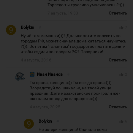
Торпедо ты трусливо умалчиваешь?:)))
7 августа, 19:33
Ответить
Bolykin
#
thumb_up
7
Ну чё там мамашки)))? Дальше хотите колесить по
городам РФ, может сначала дома кататься научитесь
?))). Вот этим "талантам" государство платить деньги
чтобы ездили по городам РФ? Позорники!
4 августа, 20:16
Ответить
Иван Иванов
#
thumb_up
2
Ты права, женщина:)) Ты всегда права:))))
Злорадствуй по -шакальи, на твоей улице
праздник. Дети казахстанские проиграли же -
шакалам повод для злорадства:)))
4 августа, 20:25
Ответить
Bolykin
#
thumb_up
6
Не истери женщина! Сначала дома