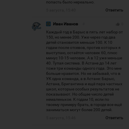
попасть было нереально.
5 августа, 15:40
Ответить
Иван Иванов
#
thumb_up
0
Каждый год в Барыс в пять лет набор от
150, но менее 200. Уже через год-два
детей становится меньше 100. К 10
годам после отсевов, против которых я
выступаю, остаётся человек 60, плюс
минус 10-15 человек. А в 12 уже меньше
40. Тупая система. В Астане до 14 лет
тоже три команды одного года. Это мне
больше нравится. Но не забывай, что в
УК одна команда, а в Астане: Барыс,
Астана, Бригантина и ещё пара частных
школ, которые особых результатов не
показывают. Но общее число детей
немаленькое. К годам 10, если по
твоему примеру брать, в городе все ещё
заниматься могут более 200 детей.
5 августа, 15:46
Ответить