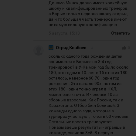
Динамо Минск давно имеет хоккейную
школу и квалифицированных тренеров,
а Барыс только недавно школу открыл,
да и то большая часть тренеров имеют
не самую сильную квалификацию
5 августа, 15:13
Ответить
Отряд Ковбоев
#
thumb_up
0
сколько одного года рождения детей
занимается в Барысе на 3-4 год
тренировок? в У-Ка мой год было около
180, это годам к 10. лет в 15 от этих 180
осталось, наверное 60-70 . один год
рождения. Это начало 90х. потом из
этих 180 - один точно играл в НХЛ,
может еще кто-то. И человек 10 за
сборные взрослые. Как России, так и
Казахстана. ОТбор был большой. 3
команды одного года, которые в
турнирах участвуют, то есть 60 человек.
Остальные просто тренируются.
Показываешь результаты - играешь в
команде, сначала 3ей. В первую