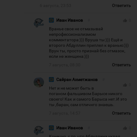
6 августа, 23:53
Ответить
Иван Иванов
#
thumb_up
0
Вранье свое не отмазывай
непрофессионализмом
комментатора:))) Вруша ты:))) Ещё и
второго Абдуллин приплел к вранью:)))
Врун ты, просто признай без отмазок,
если не женщина:)))
7 августа, 08:30
Ответить
Сайран Ахметжанов
#
thumb_up
0
Нет и не может быть в
поганом фальшивом Барысе никого
своего! Как и самого Барыса нет.И это
ты ,баран, сам отличнго знаешь.
7 августа, 14:57
Ответить
Иван Иванов
#
thumb_up
0
Конечно, с то, что Абдуллина украл