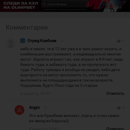
Комментарии
Отряд Ковбоев
#
thumb_up
9
небо и земля. те в 12 лет уже и в тело умеют играть, и
комбинации выстраивают, и индивидуально многие
могут. барсята играют так, как играют в 8-9 лет: надо
бежать туда, и забивать туда, а не пропускать вот
туда. Работу тренера я вообще не увидел, либо дети
еще просто не могут выполнять то, что нужно
выполнять на площадке даже в таком возрасте.
Ощущение, будто Локо года на 2 старше.
4 августа, 19:31
Ответить
Argyn
#
thumb_up
4
Это все Оразбаев виноват, порчу и сглаз навел
на звезд из Барыса))
4 августа, 19:45
Ответить