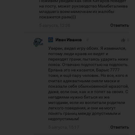
Поживем увидим как себя Китаров поведет
на посту, может руководство Мамбеталиева
младшего всем мамочкам из жалобы
покажется раем)))
5 августа, 12:38
Ответить
Иван Иванов
#
thumb_up
0
Уверен, видел игру обоих. Я изменился,
потому люди краев не видят и
переходят грани, пытаясь ударить ниже
пояса. Отвечаю подлостью на подлость.
Ерлана это не касается, Барыс 7777
тоже, и ещё пару человек. Но все, кого я
считал адекватными сняли маски и
показали себя обыкновенной мразотой,
даже, если они, как и я топят за своих. С
негодяями нужно биться их же
методами, если их воспитали родители
легкого поведения, и они не могут
понять границ между допустимым и
недопустимым!
5 августа, 15:17
Ответить