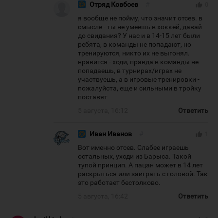
Отряд Ковбоев
#
thumb_up
0
я вообще не пойму, что значит отсев. в
смысле - ты не умеешь в хоккей, давай
до свидания? У нас и в 14-15 лет были
ребята, в команды не попадают, но
тренируются, никто их не выгонял.
нравится - ходи, правда в команды не
попадаешь, в турнирах/играх не
участвуешь, а в игровые тренировки -
пожалуйста, еще и сильными в тройку
поставят
5 августа, 16:12
Ответить
Иван Иванов
#
thumb_up
1
Вот именно отсев. Слабее играешь
остальных, уходи из Барыса. Такой
тупой принцип. А пацан может в 14 лет
раскрыться или заиграть с головой. Так
это работает бестолково.
5 августа, 16:42
Ответить