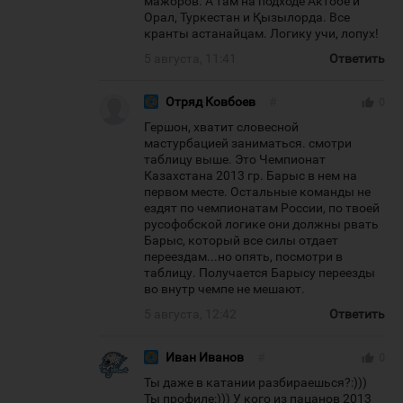
мажоров. А там на подходе Актобе и
Орал, Туркестан и Қызылорда. Все
кранты астанайцам. Логику учи, лопух!
5 августа, 11:41
Ответить
Отряд Ковбоев
#
thumb_up
0
Гершон, хватит словесной
мастурбацией заниматься. смотри
таблицу выше. Это Чемпионат
Казахстана 2013 гр. Барыс в нем на
первом месте. Остальные команды не
ездят по чемпионатам России, по твоей
русофобской логике они должны рвать
Барыс, который все силы отдает
переездам...но опять, посмотри в
таблицу. Получается Барысу переезды
во внутр чемпе не мешают.
5 августа, 12:42
Ответить
Иван Иванов
#
thumb_up
0
Ты даже в катании разбираешься?:)))
Ты профиле:))) У кого из пацанов 2013