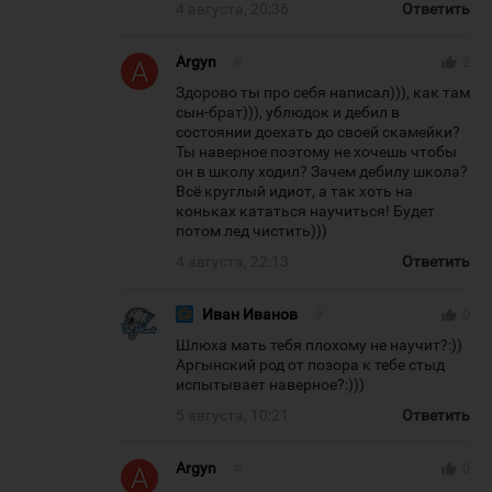
4 августа, 20:36
Ответить
Argyn
#
thumb_up
2
Здорово ты про себя написал))), как там
сын-брат))), ублюдок и дебил в
состоянии доехать до своей скамейки?
Ты наверное поэтому не хочешь чтобы
он в школу ходил? Зачем дебилу школа?
Всё круглый идиот, а так хоть на
коньках кататься научиться! Будет
потом лед чистить)))
4 августа, 22:13
Ответить
Иван Иванов
#
thumb_up
0
Шлюха мать тебя плохому не научит?:))
Аргынский род от позора к тебе стыд
испытывает наверное?:)))
5 августа, 10:21
Ответить
Argyn
#
thumb_up
0