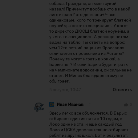
собака. Граждане, он меня сукой
назвал! Причем тут вообще кто в какой
лиге играет? это дети, они+/- все
одинаковые. кого-то тренирует блатной
ноунейм, а кого-то специалист. У кого-
то директор ДЮСШ блатной ноунейм, а
у кого-то специалист. А разница потом
видна на табло. Ты ответь на вопрос:
чем 12ти летний пацан из Ярославля
отличается от ровесника из Астаны?
Почему те могут играть в хоккей, а
Барыс нет? И если Барыс будет играть
на чемпионате водокачки, он сильнее не
станет. И Минск благодаря этому не
обыграет.
5 августа, 10:47
Ответить
Иван Иванов
#
thumb_up
0
Здесь легко все объясняется. В Барыс
отбирают один из пяти к 10 годам, в
Локо один из ста, и ещё каждый год
Локо и ЦСКА дополнительно отбирают
ребят из других школ. Вот и результат.