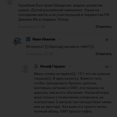
Оразбаев был прав! Шведская, модель развития
нужно. Долой российский чемпионат. Наши на
последнем месте, а не участвующий в первенстве РФ
Динамо Мн в лидерах. Позор.
4 августа, 21:59
Ответить
Иван Иванов
#
thumb_up
1
Истерика?:))) Бригаду вызвать тебе?:)))
4 августа, 22:09
Ответить
Иосиф Гершон
#
thumb_up
2
Иван, конеш истерика))). 15:1 это не чухрым
гахрым))). В одну калитку. Вместо того,
чтобы тренировать броски, щелчки,
кистевые, катание и ОФП, эти пацаны на
дорогах, никакого обучения. Никакой игры,
игра только с позволения соперника, на
контратаке. С метров три четыре бьют мимо
или во вратаря. Катание это просто писец
полный абзац. ОФП просто туфта.