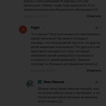
играть с сильнейшими! И хорошо, что так
проиграли, поймут, куда надо ещё расти. А то
привыкли мешков в Казахстане обыгрывать:)))
4 августа, 20:19
Ответить
Argyn
#
thumb_up
4
Что чмоня? Не в состоянии соответствовать
своей писанине? За своего топишь и
пишешь, что нельзя детей трогать, но других
детей мешками называешь? Но другого и не
сделовало ожидать от чела, который
любовник своей мамаши))) и сынишка у
которого от своей мамаши))). Именно
поэтому ты боишься его фамилии писать))
4 августа, 20:29
Ответить
Иван Иванов
#
thumb_up
0
Шлюху свою маму меньше слушай, она
по пьяни тебе не такого наговорит, а ты
после инцестовой мутации не можешь
этого понять:)))