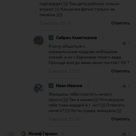
подтвердят:))) Там дети рабочих только
играют:))) Какую же фигню только не
пишешь:))))
5 августа, 15:19
Ответить
Сайран Ахметжанов
#
thumb_up
0
Я хочу общаться с
нормальными людьми любящими
хоккей ,а не с баранами твоего вида.
Проходи всегда мимо моих постов ! ОК ?
5 августа, 17:27
Ответить
Иван Иванов
#
thumb_up
0
Женщина, тебе ответить нечего
просто:))) Так и скажи:))) Что окунули
тебя тоже мордой в г..но?:))) Ответить
нечего?:))) Но ты права, женщина:)))
5 августа, 21:35
Ответить
Иосиф Гершон
#
thumb_up
3