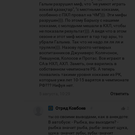
Галым разрушил миф, что "не умеют играть
хоккей қазақтар", "с местными хокками,
особенно с ПХЛ провал на ЧМ"))). Эти мифы
разрушен))). По этому Барысу с нашими
хокками, с молодыми мешали в КХЛ, чтобы
не показали результат))). А видя что в этом
сезоне и этот миф может в тар тар ары, то
убрали Галыма. Так что не надо ля ля ля и
труляля))). Назову просто четверых
воспитанников Джуниверс: Колячонок,
Левшунов, Колосов и Протас. Все играют в
СА:в НХЛ, АХЛ. Заметь, они варились в
собственном чемпионате РБ. А теперь
похвались такими уровня хокками из РК,
которые уже лет 10-15 варятся в чемпионате
РФ??? Нифуя нет.
5 августа, 10:29
Ответить
Отряд Ковбоев
#
thumb_up
2
ты со своими выводами, как в анекдоте:
В автобусе: - Рыбка, вы выходите? -
рыбка значит рыба, рыба- значит щука,
щука -значит зубы, зубы -значит