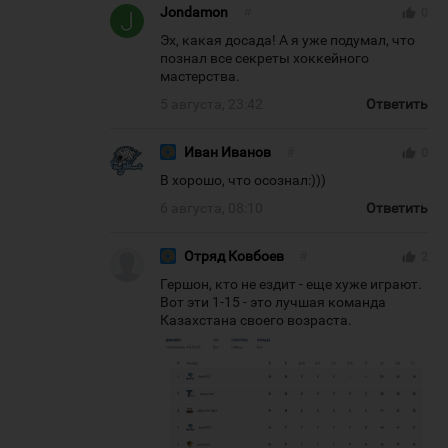
Jondamon
#
thumb_up
0
Эх, какая досада! А я уже подумал, что
познал все секреты хоккейного
мастерства.
5 августа, 23:42
Ответить
Иван Иванов
#
thumb_up
0
В хорошо, что осознал:)))
6 августа, 08:10
Ответить
Отряд Ковбоев
#
thumb_up
2
Гершон, кто не ездит - еще хуже играют.
Вот эти 1-15 - это лучшая команда
Казахстана своего возраста.