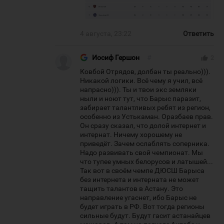
4 августа, 23:22
Ответить
Иосиф Гершон
#
thumb_up
2
Ковбой Отрядов, долбан ты реально))).
Никакой логики. Всё чему я учил, всё
напрасно))). Ты и твои экс земляки
ныли и ноют тут, что Барыс паразит,
забирает талантливых ребят из регион,
особенно из Устькаман. Оразбаев прав.
Он сразу сказал, что долой интернет и
интернат. Ничему хорошему не
приведёт. Зачем ослаблять соперника.
Надо развивать свой чемпионат. Мы
что тупее умных белорусов и латышей...
Так вот в своём чемпе ДЮСШ Барыса
без интернета и интерната не может
тащить талантов в Астану. Это
направление угаснет, ибо Барыс не
будет играть в РФ. Вот тогда регионы
сильные будут. Будут гасит астанайцев