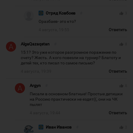
Отряд Ковбоев
#
thumb_up
3
Оразбаев- это кто?
4 августа, 19:55
Ответить
AlgaQazaqstan
#
thumb_up
8
15:1? Это уже которое разгромное поражение по
счету? Жесть. А кого повезли на турнир? Блатоту и
детей тех, кто писал то самое письмо?
4 августа, 19:39
Ответить
Argyn
#
thumb_up
6
Писали в основном блатные! Простые детишки
на Россию практически не ездят((, они на ЧК
пылят
4 августа, 19:44
Ответить
Иван Иванов
#
thumb_up
2