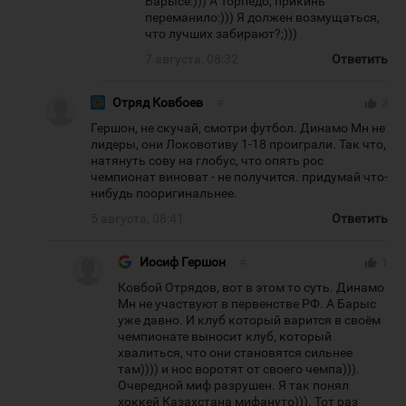
Барысе:))) А Торпедо, прикинь
переманило:))) Я должен возмущаться,
что лучших забирают?;)))
7 августа, 08:32
Ответить
Отряд Ковбоев
#
thumb_up
3
Гершон, не скучай, смотри футбол. Динамо Мн не
лидеры, они Локовотиву 1-18 проиграли. Так что,
натянуть сову на глобус, что опять рос
чемпионат виноват - не получится. придумай что-
нибудь пооригинальнее.
5 августа, 08:41
Ответить
Иосиф Гершон
#
thumb_up
1
Ковбой Отрядов, вот в этом то суть. Динамо
Мн не участвуют в первенстве РФ. А Барыс
уже давно. И клуб который варится в своём
чемпионате выносит клуб, который
хвалиться, что они становятся сильнее
там)))) и нос воротят от своего чемпа))).
Очередной миф разрушен. Я так понял
хоккей Казахстана мифануто))). Тот раз