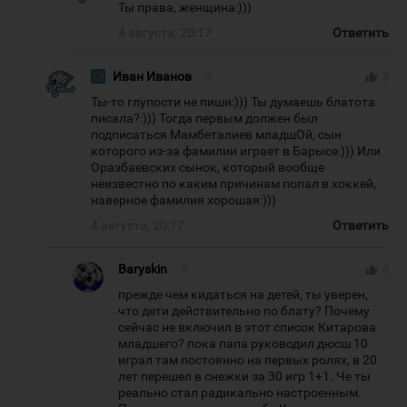
Ты права, женщина:)))
4 августа, 20:17
Ответить
Иван Иванов
#
thumb_up
3
Ты-то глупости не пиши:))) Ты думаешь блатота
писала?:))) Тогда первым должен был
подписаться Мамбеталиев младшОй, сын
которого из-за фамилии играет в Барысе:))) Или
Оразбаевских сынок, который вообще
неизвестно по каким причинам попал в хоккей,
наверное фамилия хорошая:)))
4 августа, 20:17
Ответить
Baryskin
#
thumb_up
0
прежде чем кидаться на детей, ты уверен,
что дети действительно по блату? Почему
сейчас не включил в этот список Китарова
младшего? пока папа руководил дюсш 10
играл там постоянно на первых ролях, в 20
лет перешел в снежки за 30 игр 1+1. Че ты
реально стал радикально настроенным.