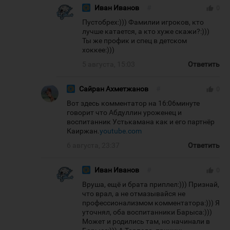
Иван Иванов
#
thumb_up
0
Пустобрех:))) Фамилии игроков, кто
лучше катается, а кто хуже скажи?:)))
Ты же профик и спец в детском
хоккее:)))
5 августа, 15:03
Ответить
Сайран Ахметжанов
#
thumb_up
0
Вот здесь комментатор на 16:06минуте
говорит что Абдуллин уроженец и
воспитанник Устькамана как и его партнёр
Каиржан.
youtube.com
6 августа, 23:37
Ответить
Иван Иванов
#
thumb_up
0
Вруша, ещё и брата приплел:))) Признай,
что врал, а не отмазывайся не
профессионализмом комментатора:))) Я
уточнял, оба воспитанники Барыса:)))
Может и родились там, но начинали в