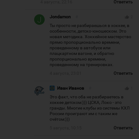
4 августа, 22:16
Ответить
Jondamon
#
thumb_up
2
Ты просто не разбираешься в хоккее, в
особенности, детско-юношеском. Это
новая методика. Хоккейное мастерство
прямо пропорционально времени,
проведенному в автобусе или
плацкартном вагоне, и обратно
пропорционально времени,
проведенному на тренировках.
4 августа, 23:01
Ответить
Иван Иванов
#
thumb_up
1
Это факт, что оба не разбираетесь в
хоккее детском:))) ЦСКА, Локо - это
гранды. Многие клубы из системы КХЛ
России проиграют им с таким же
счётом:)))
5 августа, 10:15
Ответить