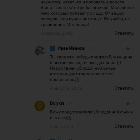
научитесь кататься и поподать в ворота.
Ваши "таланты" не рыба, не мясо. Маленькое
тело который ползает по льду. От ваших
поездок , они лучше не станут. Не учебы, не
тренировок. Это позор!
4 августа, 20:42
Ответить
Иван Иванов
#
thumb_up
1
Ты свое что-нибудь придумай, женщина
и вытри слезы, ты всегда права:)))
Позор твоей ублюдочной семье,
которая даёт такое мразотное
воспитание:)))
4 августа, 20:59
Ответить
Bolykin
#
thumb_up
4
Вижу представителя ублюдочной съеми
и это ты)))
4 августа, 21:41
Ответить