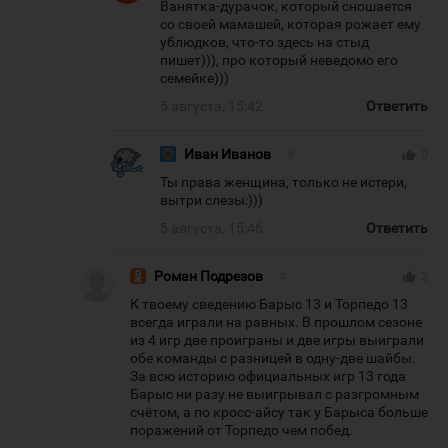
Ванятка-дурачок, который сношается
со своей мамашей, которая рожает ему
ублюдков, что-то здесь на стыд
пишет))), про который неведомо его
семейке)))
5 августа, 15:42
Ответить
Иван Иванов
#
thumb_up
0
Ты права женщина, только не истери,
вытри слезы:)))
5 августа, 15:46
Ответить
Роман Подрезов
#
thumb_up
2
К твоему сведению Барыс 13 и Торпедо 13
всегда играли на равных. В прошлом сезоне
из 4 игр две проиграны и две игры выиграли
обе команды с разницей в одну-две шайбы.
За всю историю официальных игр 13 года
Барыс ни разу не выигрывал с разгромным
счётом, а по кросс-айсу так у Барыса больше
поражений от Торпедо чем побед.