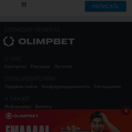
insert_photo
НАПИСАТЬ
СПОНСОР ПРОЕКТА
О НАС
Контакты
Реклама
Логотип
ПОЛЬЗОВАТЕЛЯМ
Правила сайта
Конфиденциальность
Соглашение
А ТАКЖЕ
Информеры
Билеты
СОЦИАЛЬНЫЕ СЕТИ