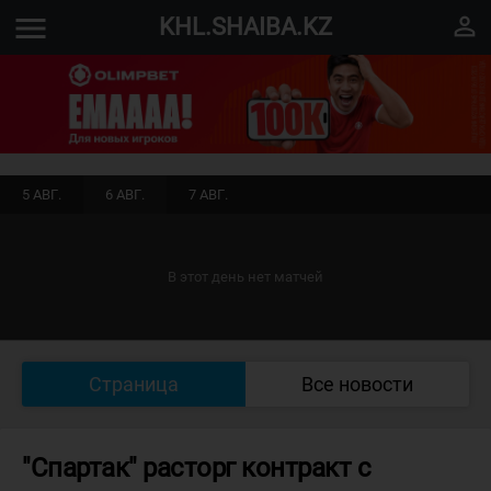
menu
perm_identity
KHL.SHAIBA.KZ
5 АВГ.
6 АВГ.
7 АВГ.
В этот день нет матчей
Страница
Все новости
"Спартак" расторг контракт с