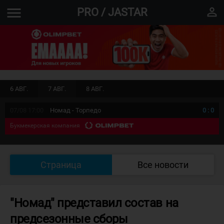
menu
perm_identity
PRO / JASTAR
6 АВГ.
7 АВГ.
8 АВГ.
07/08 17:00
Номад - Торпедо
0
:
0
Букмекерская компания
Страница
Все новости
"Номад" представил состав на
предсезонные сборы