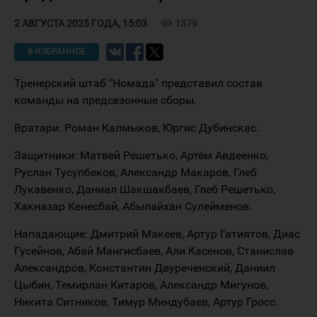
visibility
1379
2 АВГУСТА 2025 ГОДА, 15:03
В ИЗБРАННОЕ
Тренерский штаб "Номада" представил состав
команды на предсезонные сборы.
Вратари: Роман Калмыков, Юргис Дубинскас.
Защитники: Матвей Решетько, Артём Авдеенко,
Руслан Тусупбеков, Александр Макаров, Глеб
Лукавенко, Даниал Шакшакбаев, Глеб Решетько,
Хакназар Кенесбай, Абылайхан Сулейменов.
Нападающие: Дмитрий Макеев, Артур Гатиятов, Диас
Гусейнов, Абай Мангисбаев, Али Касенов, Станислав
Александров, Константин Двуреченский, Даниил
Цыбин, Темирлан Китаров, Александр Мигунов,
Никита Ситников, Тимур Миндубаев, Артур Гросс.