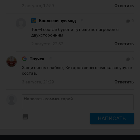
2 августа, 17:59
Ответить
Ваалеери нуымдд
#
thumb_up
0
Топ-4 состав будет и тут еще нет игроков с
двухсторонним
2 августа, 22:32
Ответить
Паучек
#
thumb_up
0
Защи очень слабые , Китаров своего сынка засунул в
состав.
3 августа, 21:29
Ответить
insert_photo
НАПИСАТЬ