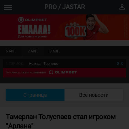
menu
perm_identity
PRO / JASTAR
6 АВГ.
7 АВГ.
8 АВГ.
1 ПЕРИОД
Номад - Торпедо
0
:
0
Букмекерская компания
Страница
Все новости
Тамерлан Толуспаев стал игроком
"Арлана"