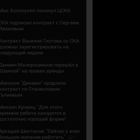
Мак Холлоуэлл покинул ЦСКА
СКА подписал контракт с Сергеем
Ивановым
Контракт Василия Глотова со СКА
должны зарегистрировать на
следующей неделе
Даниил Малоросиянов перешёл в
"Шанхай" на правах аренды
Минское "Динамо" продлило
контракт со Станиславом
Галиевым
Михаил Кравец: "Для этого
времени ребята находятся в
достаточно хорошей форме"
Аркадий Шестаков: "Сейчас у всех
большое желание работать"
1