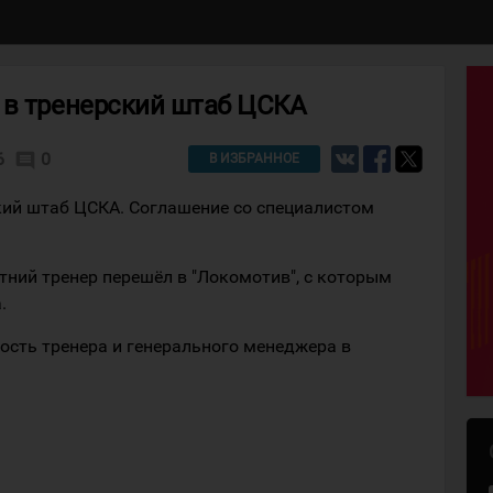
 в тренерский штаб ЦСКА
6
0
comment
В ИЗБРАННОЕ
кий штаб ЦСКА. Соглашение со специалистом
тний тренер перешёл в "Локомотив", с которым
.
ость тренера и генерального менеджера в