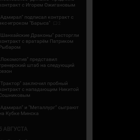
контракт с Игорем Ожигановым
"Адмирал" подписал контракт с
экс-игроком "Барыса"
2
"Шанхайские Драконы" расторгли
контракт с вратарём Патриком
Рыбаром
"Локомотив" представил
тренерский штаб на следующий
сезон
"Трактор" заключил пробный
контракт с нападающим Никитой
Сошниковым
"Адмирал" и "Металлург" сыграют
на Кубке Минска
5 АВГУСТА