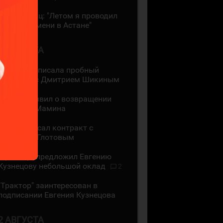
Даррен Диц: "Летом я проводил
много времени в Астане"
3 АВГУСТА
"Лада" подписала пробный
контракт с Дмитрием Шикиным
ЦСКА объявил о возвращении
Максима Мамина
СКА подписал контракт с
Василием Глотовым
"Трактор" предложил Евгению
Кузнецову небольшой оклад
2
"Трактор" заинтересован в
подписании Евгения Кузнецова
2 АВГУСТА