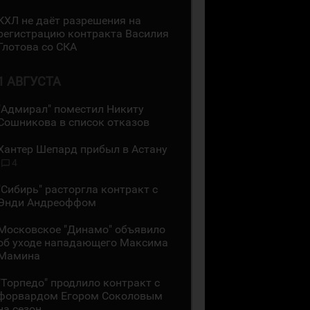
КХЛ не даёт разрешения на
регистрацию контракта Василия
Глотова со СКА
1 АВГУСТА
"Адмирал" поместил Никиту
Сошникова в список отказов
Хантер Шепард прибыл в Астану
4
"Сибирь" расторгла контракт с
Энди Андреоффом
Московское "Динамо" объявило
об уходе нападающего Максима
Мамина
"Торпедо" продлило контракт с
форвардом Егором Соколовым
на сезон