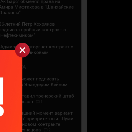
"Ак Барс" обменял права на
Амира Мифтахова в "Шанхайские
Драконы"
36-летний Пётр Хохряков
подписал пробный контракт с
"Нефтехимиком"
"Адмирал" расторгнет контракт с
Никитой Сошниковым
4 АВГУСТА
"Ак Барс" может подписать
контракт с Эвандером Кейном
СКА представил тренерский штаб
на новый сезон
1
На сегодняшний момент вариант
с "Сибирью" приоритетный. Шуми
Бабаев - о новом контракте
Евгения Кузнецова
2