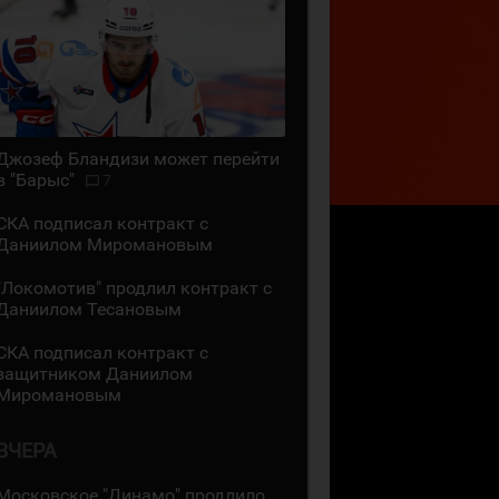
Джозеф Бландизи может перейти
в "Барыс"
7
СКА подписал контракт с
Даниилом Миромановым
"Локомотив" продлил контракт с
Даниилом Тесановым
СКА подписал контракт с
защитником Даниилом
Миромановым
ВЧЕРА
Московское "Динамо" продлило