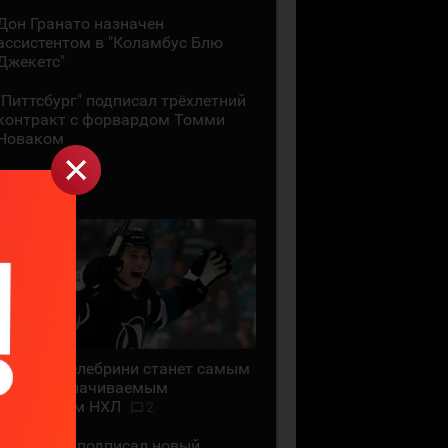
Дон Гранато назначен
ассистентом в "Коламбус Блю
Джекетс"
"Питтсбург" подписал трёхлетний
контракт с форвардом Томми
Новаком
29 ИЮЛЯ
Маклин Селебрини станет самым
высокооплачиваемым
хоккеистом НХЛ
2
"Сан-Хосе" подписал новый