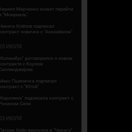
Кирилл Марченко может перейти
в "Монреаль"
Никита Клёпов подписал
контракт новичка с "Анахаймом"
25 ИЮЛЯ
"Коламбус" договорился о новом
контракте с Коулом
Силлинджером
Макс Пшеничка подписал
контракт с "Ютой"
"Каролина" подписала контракт с
Ронаном Сили
23 ИЮЛЯ
Патрик Кейн вернулся в "Чикаго"