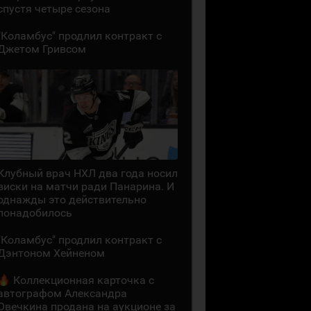
спустя четыре сезона
"Коламбус" продлил контракт с
Джетом Гривсом
Клубный врач НХЛ два года носил
виски на матчи ради Панарина. И
однажды это действительно
понадобилось
"Коламбус" продлил контракт с
Дэнтоном Хейненом
Коллекционная карточка с
автографом Александра
Овечкина продана на аукционе за