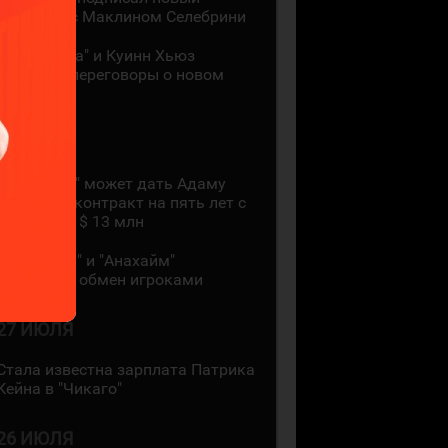
контракт с Маклином Селебрини
"Миннесота" и Куинн Хьюз
проведут переговоры о новом
контракте
28 ИЮЛЯ
"Коламбус" может дать Адаму
Фантилли контракт на пять лет с
зарплатой $ 13 млн
"Монреаль" и "Анахайм"
произвели обмен игроками
27 ИЮЛЯ
Стала известна зарплата Патрика
Кейна в "Чикаго"
26 ИЮЛЯ