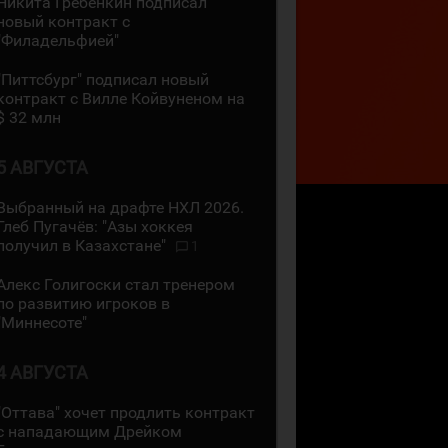
Никита Гребёнкин подписал
новый контракт с
"Филадельфией"
"Питтсбург" подписал новый
контракт с Вилле Койвуненом на
$ 32 млн
5 АВГУСТА
Выбранный на драфте НХЛ 2026.
Глеб Пугачёв: "Азы хоккея
получил в Казахстане"
1
Алекс Голигоски стал тренером
по развитию игроков в
"Миннесоте"
4 АВГУСТА
"Оттава" хочет продлить контракт
с нападающим Дрейком