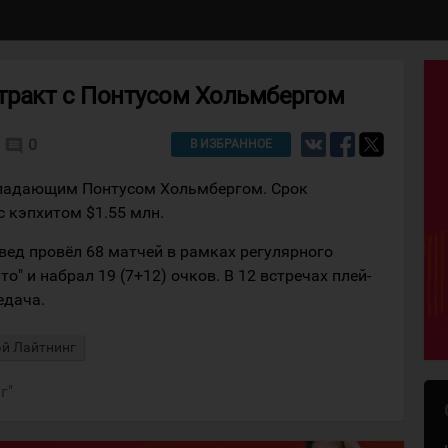
нтракт с Понтусом Хольмбергом
0
comment
В ИЗБРАННОЕ
нападающим Понтусом Хольмбергом. Срок
с кэпхитом $1.55 млн.
вед провёл 68 матчей в рамках регулярного
о" и набрал 19 (7+12) очков. В 12 встречах плей-
едача.
эй Лайтнинг
г"