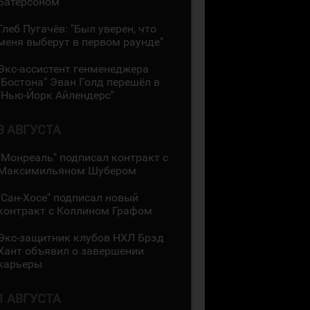
Батерсоном
Глеб Пугачёв: "Был уверен, что
меня выберут в первом раунде"
Экс-ассистент генменеджера
"Бостона" Эван Голд перешёл в
"Нью-Йорк Айлендерс"
3 АВГУСТА
"Монреаль" подписал контракт с
Максимильяном Шубером
"Сан-Хосе" подписал новый
контракт с Коллином Графом
Экс-защитник клубов НХЛ Брэд
Хант объявил о завершении
карьеры
1 АВГУСТА