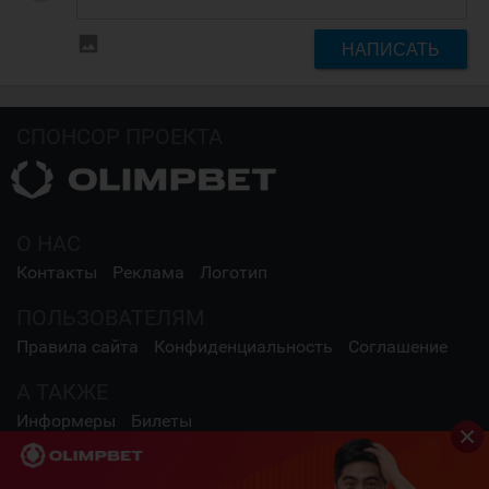
insert_photo
НАПИСАТЬ
СПОНСОР ПРОЕКТА
О НАС
Контакты
Реклама
Логотип
ПОЛЬЗОВАТЕЛЯМ
Правила сайта
Конфиденциальность
Соглашение
А ТАКЖЕ
Информеры
Билеты
СОЦИАЛЬНЫЕ СЕТИ