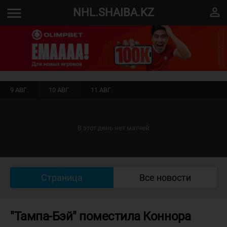
menu
perm_identity
NHL.SHAIBA.KZ
9 АВГ.
10 АВГ.
11 АВГ.
В этот день нет матчей
Страница
Все новости
"Тампа-Бэй" поместила Коннора