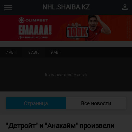
menu
perm_identity
NHL.SHAIBA.KZ
7 АВГ.
8 АВГ.
9 АВГ.
В этот день нет матчей
Страница
Все новости
"Детройт" и "Анахайм" произвели