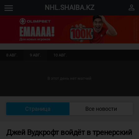
menu
perm_identity
NHL.SHAIBA.KZ
8 АВГ.
9 АВГ.
10 АВГ.
В этот день нет матчей
Страница
Все новости
Джей Вудкрофт войдёт в тренерский