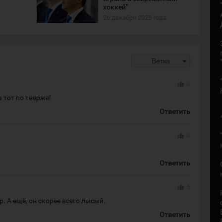
хоккей"
26 декабря 2025 года
arrow_drop_down
Ветка
thumb_up
0
 тот по тверже!
Ответить
thumb_up
0
Ответить
thumb_up
5
р. А ещё, он скорее всего лысый.
Ответить