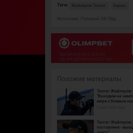
Теги:
Жайлауов Талгат
Барыс
Источник:
Головой Об Лёд
Похожие материалы
Талгат Жайлауов:
"Выходим на чемп
мира с боевым на
2 мая 2026 года
Талгат Жайлауов:
поставлена - выхо
элиту"