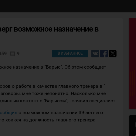
верг возможное назначение в
959
9
comment
В ИЗБРАННОЕ
жное назначение в "Барыс". Об этом сообщает
оров о работе в качестве главного тренера в "
азговоры, мне тоже непонятно. Насколько мне
линный контакт с "Барысом", - заявил специалист.
сообщил
о возможном назначении 39-летнего
го хоккея на должность главного тренера