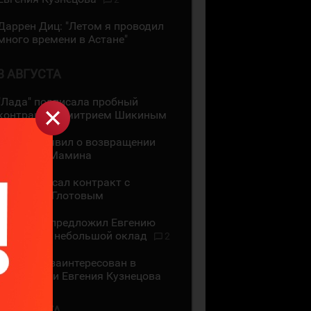
Даррен Диц: "Летом я проводил
много времени в Астане"
3 АВГУСТА
"Лада" подписала пробный
контракт с Дмитрием Шикиным
ЦСКА объявил о возвращении
Максима Мамина
СКА подписал контракт с
Василием Глотовым
"Трактор" предложил Евгению
Кузнецову небольшой оклад
2
"Трактор" заинтересован в
подписании Евгения Кузнецова
2 АВГУСТА