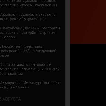
Московское "Динамо" продлило
контракт с Игорем Ожигановым
"Адмирал" подписал контракт с
экс-игроком "Барыса"
2
"Шанхайские Драконы" расторгли
контракт с вратарём Патриком
Рыбаром
"Локомотив" представил
тренерский штаб на следующий
сезон
"Трактор" заключил пробный
контракт с нападающим Никитой
Сошниковым
"Адмирал" и "Металлург" сыграют
на Кубке Минска
5 АВГУСТА