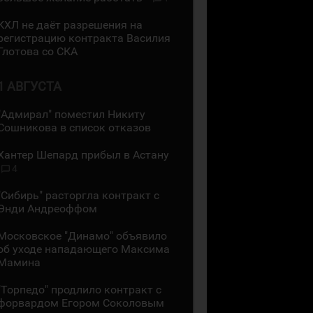
КХЛ не даёт разрешения на
регистрацию контракта Василия
Глотова со СКА
1 АВГУСТА
"Адмирал" поместил Никиту
Сошникова в список отказов
Хантер Шепард прибыл в Астану
4
"Сибирь" расторгла контракт с
Энди Андреоффом
Московское "Динамо" объявило
об уходе нападающего Максима
Мамина
"Торпедо" продлило контракт с
форвардом Егором Соколовым