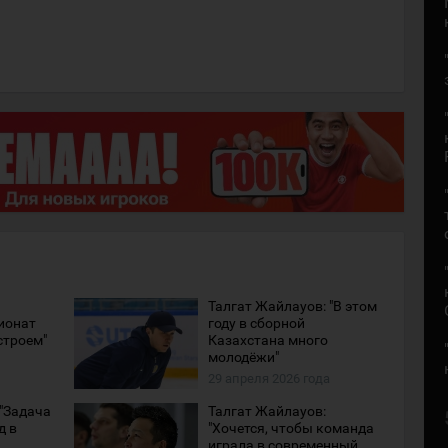
Талгат Жайлауов: "В этом
ионат
году в сборной
строем"
Казахстана много
молодёжи"
29 апреля 2026 года
 "Задача
Талгат Жайлауов:
д в
"Хочется, чтобы команда
играла в современный