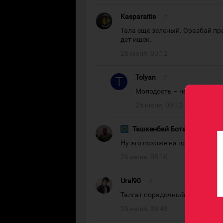
Kasparaitis
#
Тала еще зеленый. Оразбай пра
дет ишек.
26 июня, 03:12
Tolyan
#
Молодость – недостаток, 
26 июня, 09:12
Ташкенбай Ботанов
#
Ну это похоже на правду.
26 июня, 08:16
Ural90
#
Талгат порядочный парень.
26 июня, 09:43