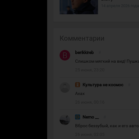
14 апреля 2026 года
Комментарии
berikkireb
#
Слишком мягкий на вид! Пушка
25 июня, 23:20
Культура не космос
#
Ахах
26 июня, 00:16
Nemo __
#
Вброс беззубый, как и его авто
26 июня, 02:05