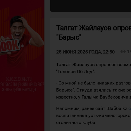
Талгат Жайлауов опро
"Барыс"
visibility
1
25 ИЮНЯ 2025 ГОДА, 22:50
Талгат Жайлауов опроверг возмо
"Головой Об Лёд".
- Со мной не было никаких разгов
Барысе". Откуда взялись такие р
известно, у Галыма Баубековича д
Напомним, ранее сайт Шайба.kz
воспитанника усть-каменогорско
столичного клуба.