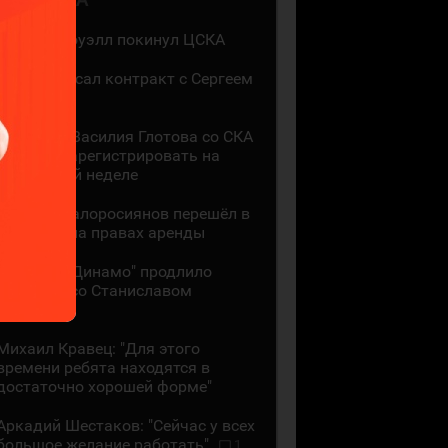
Мак Холлоуэлл покинул ЦСКА
СКА подписал контракт с Сергеем
Ивановым
Контракт Василия Глотова со СКА
должны зарегистрировать на
следующей неделе
Даниил Малоросиянов перешёл в
"Шанхай" на правах аренды
Минское "Динамо" продлило
контракт со Станиславом
Галиевым
Михаил Кравец: "Для этого
времени ребята находятся в
достаточно хорошей форме"
Аркадий Шестаков: "Сейчас у всех
большое желание работать"
1