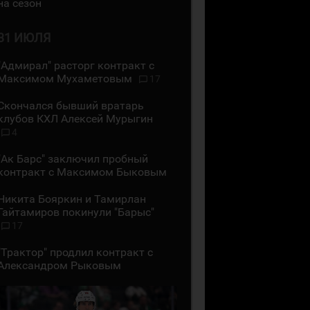
на сезон
31 ИЮЛЯ
"Адмирал" расторг контракт с
Максимом Мухаметовым
17
Скончался бывший вратарь
клубов КХЛ Алексей Мурыгин
4
"Ак Барс" заключил пробный
контракт с Максимом Быковым
Никита Бояркин и Тамирлан
Гайтамиров покинули "Барыс"
17
"Трактор" продлил контракт с
Александром Рыковым