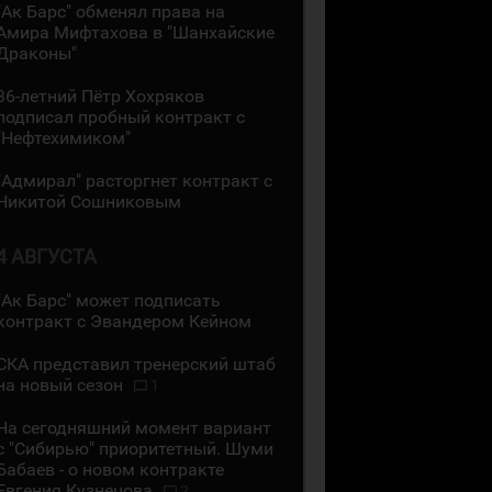
"Ак Барс" обменял права на
Амира Мифтахова в "Шанхайские
Драконы"
36-летний Пётр Хохряков
подписал пробный контракт с
"Нефтехимиком"
"Адмирал" расторгнет контракт с
Никитой Сошниковым
4 АВГУСТА
"Ак Барс" может подписать
контракт с Эвандером Кейном
СКА представил тренерский штаб
на новый сезон
1
На сегодняшний момент вариант
с "Сибирью" приоритетный. Шуми
Бабаев - о новом контракте
Евгения Кузнецова
2