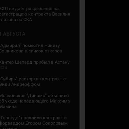
КХЛ не даёт разрешения на
регистрацию контракта Василия
Глотова со СКА
1 АВГУСТА
"Адмирал" поместил Никиту
Сошникова в список отказов
Хантер Шепард прибыл в Астану
4
"Сибирь" расторгла контракт с
Энди Андреоффом
Московское "Динамо" объявило
об уходе нападающего Максима
Мамина
"Торпедо" продлило контракт с
форвардом Егором Соколовым
на сезон