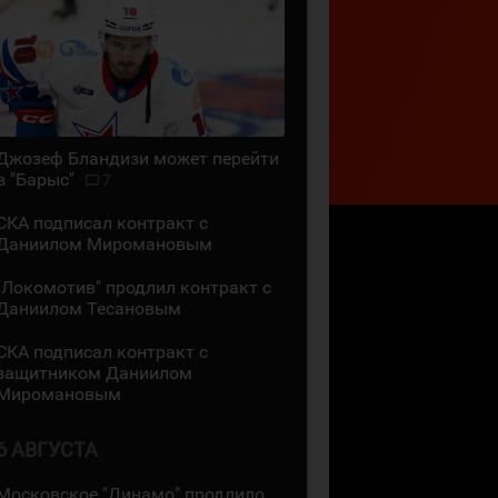
Джозеф Бландизи может перейти
в "Барыс"
7
СКА подписал контракт с
Даниилом Миромановым
"Локомотив" продлил контракт с
Даниилом Тесановым
СКА подписал контракт с
защитником Даниилом
Миромановым
6 АВГУСТА
Московское "Динамо" продлило