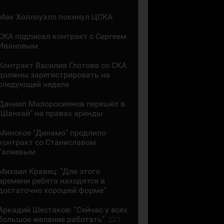
Мак Холлоуэлл покинул ЦСКА
СКА подписал контракт с Сергеем
Ивановым
Контракт Василия Глотова со СКА
должны зарегистрировать на
следующей неделе
Даниил Малоросиянов перешёл в
"Шанхай" на правах аренды
Минское "Динамо" продлило
контракт со Станиславом
Галиевым
Михаил Кравец: "Для этого
времени ребята находятся в
достаточно хорошей форме"
Аркадий Шестаков: "Сейчас у всех
большое желание работать"
1