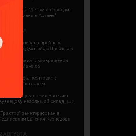
Даррен Диц: "Летом я проводил
много времени в Астане"
3 АВГУСТА
"Лада" подписала пробный
контракт с Дмитрием Шикиным
ЦСКА объявил о возвращении
Максима Мамина
СКА подписал контракт с
Василием Глотовым
"Трактор" предложил Евгению
Кузнецову небольшой оклад
2
"Трактор" заинтересован в
подписании Евгения Кузнецова
2 АВГУСТА