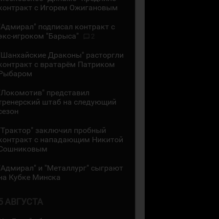
контракт с Игорем Ожигановым
"Адмирал" подписал контракт с
экс-игроком "Барыса"
2
"Шанхайские Драконы" расторгли
контракт с вратарём Патриком
Рыбаром
"Локомотив" представил
тренерский штаб на следующий
сезон
"Трактор" заключил пробный
контракт с нападающим Никитой
Сошниковым
"Адмирал" и "Металлург" сыграют
на Кубке Минска
5 АВГУСТА