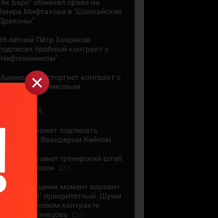
"Ак Барс" обменял права на
Амира Мифтахова в "Шанхайские
Драконы"
36-летний Пётр Хохряков
подписал пробный контракт с
"Нефтехимиком"
"Адмирал" расторгнет контракт с
Никитой Сошниковым
4 АВГУСТА
"Ак Барс" может подписать
контракт с Эвандером Кейном
СКА представил тренерский штаб
на новый сезон
1
На сегодняшний момент вариант
с "Сибирью" приоритетный. Шуми
Бабаев - о новом контракте
Евгения Кузнецова
2