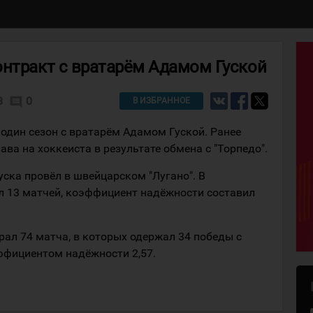
онтракт с вратарём Адамом Гуской
8
0
comment
В ИЗБРАННОЕ
один сезон с вратарём Адамом Гуской. Ранее
ва на хоккеиста в результате обмена с "Торпедо".
ска провёл в швейцарском "Лугано". В
л 13 матчей, коэффициент надёжности составил
рал 74 матча, в которых одержал 34 победы с
ффициентом надёжности 2,57.