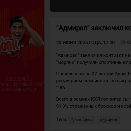
"Адмирал" заключил к
visibility
8
23 ИЮНЯ 2025 ГОДА, 17:40
"Адмирал" заключил контракт на 
"моряки" получили спортивные пра
Прошлый сезон 27-летний Адам Гу
регулярном чемпионате он сыгра
2,86.
Всего в рамках КХЛ голкипер сыг
91,3% отражённых бросков и коэ
Теги:
Гуска Адам
Адмирал