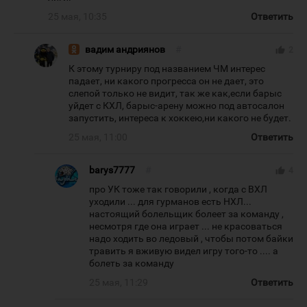
25 мая, 10:35
Ответить
вадим андриянов
#
thumb_up
2
К этому турниру под названием ЧМ интерес
падает, ни какого прогресса он не дает, это
слепой только не видит, так же как,если барыс
уйдет с КХЛ, барыс-арену можно под автосалон
запустить, интереса к хоккею,ни какого не будет.
25 мая, 11:00
Ответить
barys7777
#
thumb_up
4
про УК тоже так говорили , когда с ВХЛ
уходили ... для гурманов есть НХЛ...
настоящий болельщик болеет за команду ,
несмотря где она играет ... не красоваться
надо ходить во ледовый , чтобы потом байки
травить я вживую видел игру того-то .... а
болеть за команду
25 мая, 11:29
Ответить