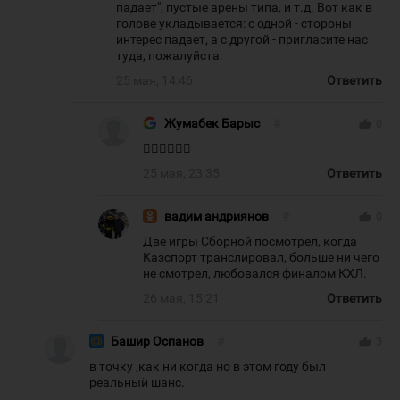
падает", пустые арены типа, и т.д. Вот как в
голове укладывается: с одной - стороны
интерес падает, а с другой - пригласите нас
туда, пожалуйста.
25 мая, 14:46
Ответить
Жумабек Барыс
#
thumb_up
0
👍🏻👍🏻👍🏻
25 мая, 23:35
Ответить
вадим андриянов
#
thumb_up
0
Две игры Сборной посмотрел, когда
Казспорт транслировал, больше ни чего
не смотрел, любовался финалом КХЛ.
26 мая, 15:21
Ответить
Башир Оспанов
#
thumb_up
3
в точку ,как ни когда но в этом году был
реальный шанс.