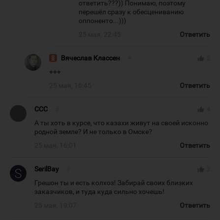
ответить???)) Понимаю, поэтому
перешёл сразу к обесцениванию
оппоненто...)))
25 мая, 22:45
Ответить
Вячеслав Классен
#
thumb_up
2
+++
25 мая, 16:45
Ответить
CCC
#
thumb_up
4
А ты хоть в курсе, что казахи живут на своей исконно
родной земле? И не только в Омске?
25 мая, 16:01
Ответить
SerilBay
#
thumb_up
2
Грешон ты и есть колхоз! Забирай своих близких
заказчиков, и туда куда сильно хочешь!
25 мая, 19:07
Ответить