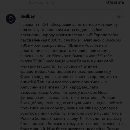
25 мая, 13:42
Ответить
SerilBay
#
thumb_up
7
Грешон ты КХЛ обсераешь зачетно,тебе методичку
под нос суют заказчики,и ты елдонешь без
остановки,народу мозги щасераешь!!!Европа тобой
расхваленная 6000 тысяч Км,а Челябинск с Омском
700 км ,сечешь разницу,!!!!Ближе Россия и по
расстоянию и границе,и там наши люди живут,
знаешь сколько Казахов в Омске живёт? Я тебе
скажу 70000 человек,Мы все Евразия,у нас свой
менталитет,достал ты со своей Латвией
фашисткой,нахваливаешь и нахваливаешь её,у
Финов спад пошел ,играют не очень хорошо,то что
они с КХЛ ушли ,и всё это чисто политика, и в
Хельсинки и Риги на КХЛ народ аншлаги
выдовал,ходил,болел интерес у всех,вон Икеа
финская хочешь сказать тоже не хотела в России
быть ,обоюдно выгодно сотрудничать ,но,но - всё это
политика на саморазрушение, миллиард долларов
убытков у них чтобы ты знал,они локти кусают что в
России больше бизнес не ведут!!! Не будет интереса у
болельщиков Барыса к тому что ты предлагаешь,это
бред полный .И не будет интереса на слабый Барыс