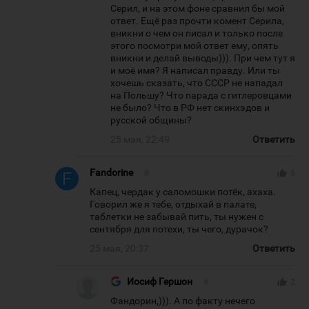
Серил, и на этом фоне сравнил бы мой
ответ. Ещё раз прочти комент Серила,
вникни о чем он писал и только после
этого посмотри мой ответ ему, опять
вникни и делай выводы))). При чем тут я
и моё имя? Я написал правду. Или ты
хочешь сказать, что СССР не нападал
на Польшу? Что парада с гитлеровцами
не было? Что в РФ нет скинхэдов и
русской общины?
25 мая, 22:49
Ответить
Fandorine
#
thumb_up
6
Капец, чердак у саломошки потёк, ахаха.
Говорил же я тебе, отдыхай в палате,
таблетки не забывай пить, ты нужен с
сентября для потехи, ты чего, дурачок?
25 мая, 20:37
Ответить
Иосиф Гершон
#
thumb_up
2
Фандорин,))). А по факту нечего