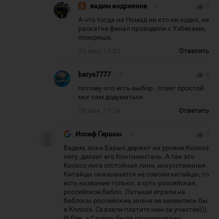
вадим андриянов
#
thumb_up
0
А что тогда на Номад ни кто ни ходил, на
раскатке финал проводили с Узбеками,
позорище.
29 мая, 14:23
Ответить
barys7777
#
thumb_up
0
потому-что есть выбор . ответ простой .
мог сам додуматься
29 мая, 17:34
Ответить
Иосиф Гершон
#
thumb_up
5
Вадим, пока Барыс держит на уровне Колхоз
лигу, делает его Континенталь. А так это
Колхоз лига отстойная лина, искусственная.
Китайцы оказывается не совсем китайцы, то
есть название только, а суть российская,
российское бабло. Латыши играли на
баблосы российские, иначе не заявились бы
в Колхоз. Сказали платите нам за участие))).
И Лев, и Слован были спонсированы