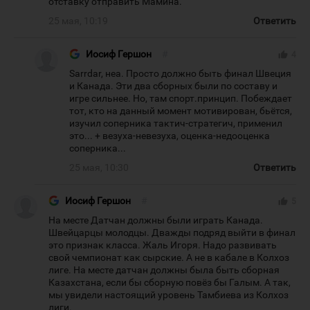
отставку отправить Мамина.
25 мая, 10:19
Ответить
Иосиф Гершон
#
thumb_up
4
Sarrdar, неа. Просто должно быть финал Швеция
и Канада. Эти два сборных были по составу и
игре сильнее. Но, там спорт.принцип. Побеждает
тот, кто на данный момент мотивирован, бьётся,
изучил соперника тактич-стратегич, применил
это... + везуха-невезуха, оценка-недооценка
соперника...
25 мая, 10:30
Ответить
Иосиф Гершон
#
thumb_up
5
На месте Датчан должны были играть Канада.
Швейцарцы молодцы. Дважды подряд выйти в финал
это признак класса. Жаль Игоря. Надо развивать
свой чемпионат как сырские. А не в кабале в Колхоз
лиге. На месте датчан должны была быть сборная
Казахстана, если бы сборную повёз бы Галым. А так,
мы увидели настоящий уровень Тамбиева из Колхоз
лиги.