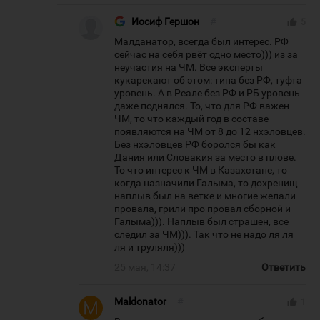
Иосиф Гершон
#
thumb_up
5
Малданатор, всегда был интерес. РФ
сейчас на себя рвёт одно место))) из за
неучастия на ЧМ. Все эксперты
кукарекают об этом: типа без РФ, туфта
уровень. А в Реале без РФ и РБ уровень
даже поднялся. То, что для РФ важен
ЧМ, то что каждый год в составе
появляются на ЧМ от 8 до 12 нхэловцев.
Без нхэловцев РФ боролся бы как
Дания или Словакия за место в плове.
То что интерес к ЧМ в Казахстане, то
когда назначили Галыма, то дохренищ
наплыв был на ветке и многие желали
провала, грили про провал сборной и
Галыма))). Наплыв был страшен, все
следил за ЧМ))). Так что не надо ля ля
ля и труляля)))
25 мая, 14:37
Ответить
Maldonator
#
thumb_up
1