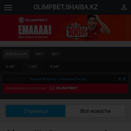
menu
perm_identity
OLIMPBET.SHAIBA.KZ
ИЗБРАННОЕ
МХЛ
ВХЛ
6 АВГ.
7 АВГ.
8 АВГ.
07/08 17:00
Омские Ястребы - Снежные Барсы
0
:
0
Букмекерская компания
Страница
Все новости