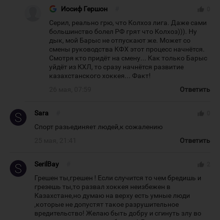
Иосиф Гершон
#
thumb_up
0
Серил, реально грю, что Колхоз лига. Даже сами
большинство болел РФ грят что Колхоз))). Ну
дык, мой Барыс не отпускают же. Может со
смены руководства КФХ этот процесс начнётся.
Смотря кто придёт на смену... Как только Барыс
уйдёт из КХЛ, то сразу начнётся развитие
казахстанского хоккея... Факт!
26 мая, 07:59
Ответить
Sara
#
thumb_up
0
Спорт разьединяет людей,к сожалению
25 мая, 21:41
Ответить
SerilBay
#
thumb_up
2
Грешен ты,грешен ! Если случится то чем бредишь и
грезешь ты,то развал хоккея неизбежен в
Казахстане,но думаю на верху есть умные люди
,которые не допустят такое разрушительное
вредительство! Желаю быть добру и сгинуть злу во