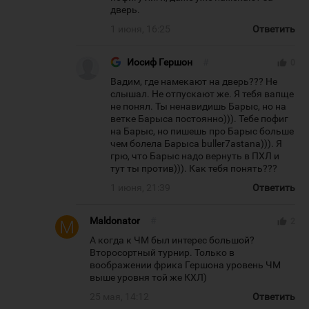
дверь.
1 июня, 16:25
Ответить
Иосиф Гершон
#
thumb_up
0
Вадим, где намекают на дверь??? Не
слышал. Не отпускают же. Я тебя вапще
не понял. Ты ненавидишь Барыс, но на
ветке Барыса постоянно))). Тебе пофиг
на Барыс, но пишешь про Барыс больше
чем болела Барыса buller7astana))). Я
грю, что Барыс надо вернуть в ПХЛ и
тут ты против))). Как тебя понять???
1 июня, 21:39
Ответить
Maldonator
#
thumb_up
2
А когда к ЧМ был интерес большой?
Второсортный турнир. Только в
воображении фрика Гершона уровень ЧМ
выше уровня той же КХЛ)
25 мая, 14:12
Ответить