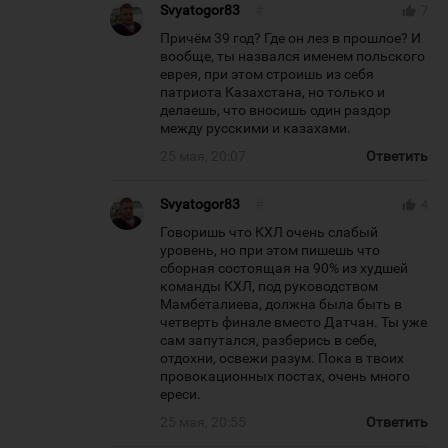
Svyatogor83
#
thumb_up
7
Причём 39 год? Где он лез в прошлое? И
вообще, ты назвался именем польского
еврея, при этом строишь из себя
патриота Казахстана, но только и
делаешь, что вносишь один раздор
между русскими и казахами.
25 мая, 20:07
Ответить
Svyatogor83
#
thumb_up
4
Говоришь что КХЛ очень слабый
уровень, но при этом пишешь что
сборная состоящая на 90% из худшей
команды КХЛ, под руководством
Мамбеталиева, должна была быть в
четверть финале вместо Датчан. Ты уже
сам запутался, разберись в себе,
отдохни, освежи разум. Пока в твоих
провокационных постах, очень много
ереси.
25 мая, 20:55
Ответить