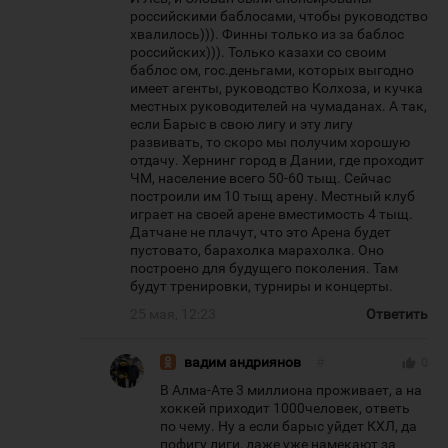
российскими баблосами, чтобы руководство
хвалилось))). Финны только из за баблос
российских))). Только казахи со своим
баблос ом, гос.деньгами, которых выгодно
имеет агенты, руководство Колхоза, и кучка
местных руководителей на чумаданах. А так,
если Барыс в свою лигу и эту лигу
развивать, то скоро мы получим хорошую
отдачу. Хернинг город в Дании, где проходит
ЧМ, население всего 50-60 тыщ. Сейчас
построили им 10 тыщ арену. Местный клуб
играет на своей арене вместимость 4 тыщ.
Датчане не плачут, что это Арена будет
пустовато, барахолка марахолка. Оно
построено для будущего поколения. Там
будут тренировки, турниры и концерты.
25 мая, 12:23
Ответить
вадим андриянов
#
thumb_up
0
В Алма-Ате 3 миллиона проживает, а на
хоккей приходит 1000человек, ответь
по чему. Ну а если барыс уйдет КХЛ, да
пофигу лиги, даже уже намекают за