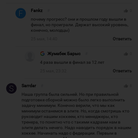
Fankz
#
thumb_up
0
почему прогресс? они и прошлом году вышли в
финал, но проиграли. Держат высокий уровень,
конечно, молодцы)
25 мая, 14:40
Ответить
Жумабек Барыс
#
thumb_up
0
4 раза вышли в финал за 12 лет
25 мая, 23:32
Ответить
Sarrdar
#
thumb_up
8
Наша группа была сильней. Но при правильной
подготовке сборной можно было легко выполнить
задачу минимум. Конечно верили, что мы как
минимум останемся в элите. Но, когда смотришь кто
руководит нашим хоккеем, кто менеджеры, кто
тренера, то понятно что с такими кадрами нам в
элите делать нечего. Надо наводить порядок в нашем
хоккее. Начинать надо с федерации. Первым в