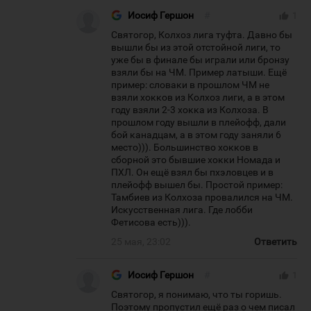
Иосиф Гершон
#
thumb_up
1
Святогор, Колхоз лига туфта. Давно бы
вышли бы из этой отстойной лиги, то
уже бы в финале бы играли или бронзу
взяли бы на ЧМ. Пример латыши. Ещё
пример: словаки в прошлом ЧМ не
взяли хокков из Колхоз лиги, а в этом
году взяли 2-3 хокка из Колхоза. В
прошлом году вышли в плейофф, дали
бой канадцам, а в этом году заняли 6
место))). Большинство хокков в
сборной это бывшие хокки Номада и
ПХЛ. Он ещё взял бы пхэловцев и в
плейофф вышел бы. Простой пример:
Тамбиев из Колхоза провалился на ЧМ.
Искусственная лига. Где лобби
Фетисова есть))).
25 мая, 23:02
Ответить
Иосиф Гершон
#
thumb_up
1
Святогор, я понимаю, что ты горишь.
Поэтому пропустил ещё раз о чем писал