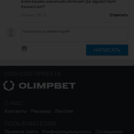
всем вашем шакальем обличие! Да здравствует
Казахстан!!!
26 мая, 08:13
Ответить
insert_photo
НАПИСАТЬ
СПОНСОР ПРОЕКТА
О НАС
Контакты
Реклама
Логотип
ПОЛЬЗОВАТЕЛЯМ
Правила сайта
Конфиденциальность
Соглашение