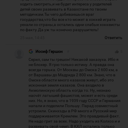
ходить смотреть,и не будет интереса у родителей
детей своих развивать в Казахстане по твоим
методичкам.Ты чего добиваешься враг
государства,что бы все кто может в хоккей играть
уехали со страны,а остались одни слабые хоккеисты
по факту.Да уж ты конечно разрушитель!
25 мая, 14:45
Ответить
Иосиф Гершон
#
thumb_up
5
Серил, сам ты грешон! Никакой заказуха. Ибо я
не блохер. Я грю только истину. А правда она
всегда горька. От Москвы до Омска 2 600 км, а
от Варшавы до Мадрида 2 800 км. Знаю, что в
Омске области много казахов живут, ибо это
исконная земля казахов. Она входило в
Акмолинскую область когда то. Ну, незнаю
насчёт латышей фашистов, может и есть среди
них. Но, я знаю, что в 1939 году СССР и Германия
напали и поделили Польшу. Парад совместный
устроили. Скинхэды в РФ много и Русский мир
поддерживается Кремлем. Это правдивый факт.
Не надо грит за всех. Надо уходить из Колхоз и и
развивать свой чемп. В КХЛ остались только