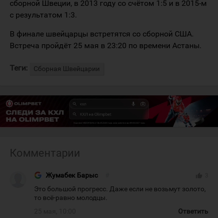
сборной Швеции, в 2013 году со счётом 1:5 и в 2015-м
с результатом 1:3.
В финале швейцарцы встретятся со сборной США.
Встреча пройдёт 25 мая в 23:20 по времени Астаны.
Теги:
Сборная Швейцарии
Комментарии
Жумабек Барыс
#
thumb_up
3
Это большой прогресс. Даже если не возьмут золото,
то всё-равно молодцы.
25 мая, 10:00
Ответить