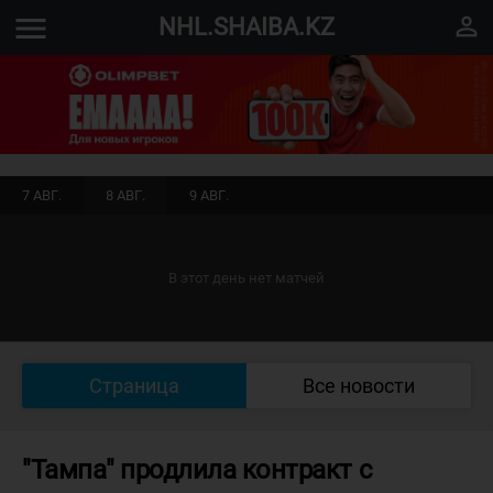
menu
perm_identity
NHL.SHAIBA.KZ
7 АВГ.
8 АВГ.
9 АВГ.
В этот день нет матчей
Страница
Все новости
"Тампа" продлила контракт с