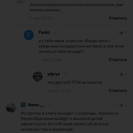
Ахахахахахахахаахахахэааэааэаэааахаха ,иди
лечись южанин
1 мая, 22:53
Ответить
Fankz
#
thumb_up
1
а у тебя миха, в мечтах общая лига с
северным соседом (она же лига) и при этом
лечиться тебе не надо?
1 мая, 23:04
Ответить
ydyrys
#
thumb_up
1
это другое)) ПГМ не лечится
2 мая, 00:29
Ответить
Nemo __
#
thumb_up
3
Из группы в элиту выходят 2 команды. Украина и
Великобритания выйдут с высокой долей
вероятности. Хотя Италия может обойти как
англичан, так и украинцев.