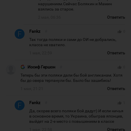
нарушением.Сейчас Болякин и Мамин
взялись за старое.
2 мая, 06:36
Ответить
Fankz
#
thumb_up
0
Так тогда поляки и сами до ОИ не добрались,
класса не хватило.
1 мая, 22:59
Ответить
Иосиф Гершон
#
thumb_up
0
Теперь бы эти поляки дали бы бой англиканам. Хотя
бы до овера терпанули бы. Было бы зашибись!
1 мая, 21:21
Ответить
Fankz
#
thumb_up
1
Да, скорее всего поляки бой дадут) И если ничья
в основное время, то Украина, обыграв японцев,
выйдет на 2-е место с повышением в классе
1 мая, 22:58
Ответить