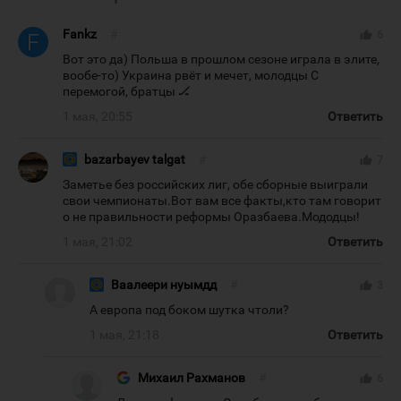
Fankz
#
thumb_up
6
Вот это да) Польша в прошлом сезоне играла в элите,
вообе-то) Украина рвёт и мечет, молодцы С
перемогой, братцы 🏒
1 мая, 20:55
Ответить
bazarbayev talgat
#
thumb_up
7
Заметье без российских лиг, обе сборные выиграли
свои чемпионаты.Вот вам все факты,кто там говорит
о не правильности реформы Оразбаева.Мододцы!
1 мая, 21:02
Ответить
Ваалеери нуымдд
#
thumb_up
3
А европа под боком шутка чтоли?
1 мая, 21:18
Ответить
Михаил Рахманов
#
thumb_up
6