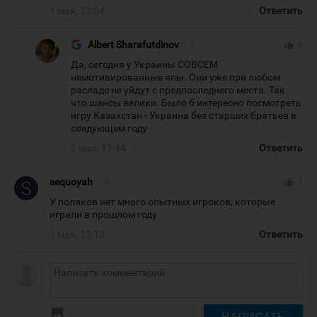
1 мая, 23:04
Ответить
Albert Sharafutdinov
#
thumb_up
0
Да, сегодня у Украины СОВСЕМ
немотивированные япы. Они уже при любом
расладе не уйдут с предпоследнего места. Так
что шансы велики. Было б интересно посмотреть
игру Казахстан - Украина без старших братьев в
следующем году
2 мая, 11:44
Ответить
sequoyah
#
thumb_up
1
У поляков нет много опытных игроков, которые
играли в прошлом году
1 мая, 23:13
Ответить
insert_photo
НАПИСАТЬ