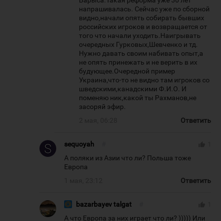
Барыса.Такая реформа уже 30 лет
напрашивалась. Сейчас уже по сборной
видно,начали опять собирать бывших
российских игроков и возвращается от
того что начали уходить.Наигрывать
очередных Гурковых,Шевченко и тд.
Нужно давать своим набивать опыт,а
не опять принежать и не верить в их
будующее.Очередной пример
Украина,что-то не видно там игроков со
шведскими,канадскими Ф.И.О. И
поменяю ник,какой ты Рахманов,не
засоряй эфир.
2 мая, 06:28
Ответить
sequoyah
#
thumb_up
1
А поляки из Азии что ли? Польша тоже
Европа
1 мая, 23:12
Ответить
bazarbayev talgat
#
thumb_up
1
А что Европа за них играет что ли? ))))) Или