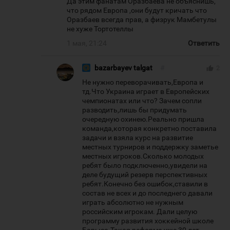
Да этим фанатам Оразбаева не объяснишь,
что рядом Европа ,они будут кричать что
Оразбаев всегда прав, а физрук Мамбетулы
не хуже Тортотеллы
1 мая, 21:24
Ответить
bazarbayev talgat
#
thumb_up
2
Не нужно переворачивать,Европа и
тд.Что Украина играет в Европейских
чемпионатах или что? Зачем сопли
разводить,лишь бы придумать
очередную охинею.Реально пришла
команда,которая конкретно поставила
задачи и взяла курс на развитие
местных турниров и поддержку заметье
местных игроков.Сколько молодых
ребят было подключенно,увидели на
деле будущий резерв перспективных
ребят.Конечно без ошибок,ставили в
состав не всех и до последнего давали
играть абсолютно не нужным
российским игрокам. Дали целую
программу развития хоккейной школе