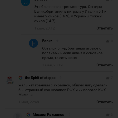
Это было после третьего тура. Сегодня
Великобритания выиграла у Италии 5:1 и
имеет 9 очков (16-9), у Украины тоже 9
очков (14-7)
1 мая, 23:12
Ответить
Fankz
#
thumb_up
0
Остался 5 тур, британцы играют с
поляками и если ничья в основное
время, то есть шанс
1 мая, 23:19
Ответить
the Spirit of steppe
#
thumb_up
7
жаль нет границы с Украиной, общую лигу сделали
бы. страшный сон шовиков РФХ и их вассала КФХ
Мамина
1 мая, 22:48
Ответить
Михаил Рахманов
#
thumb_up
3