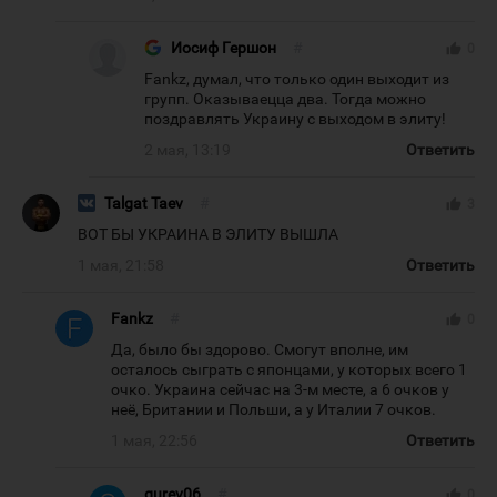
Иосиф Гершон
#
thumb_up
0
Fankz, думал, что только один выходит из
групп. Оказываецца два. Тогда можно
поздравлять Украину с выходом в элиту!
2 мая, 13:19
Ответить
Talgat Taev
#
thumb_up
3
ВОТ БЫ УКРАИНА В ЭЛИТУ ВЫШЛА
1 мая, 21:58
Ответить
Fankz
#
thumb_up
0
Да, было бы здорово. Смогут вполне, им
осталось сыграть с японцами, у которых всего 1
очко. Украина сейчас на 3-м месте, а 6 очков у
неё, Британии и Польши, а у Италии 7 очков.
1 мая, 22:56
Ответить
gurev06
#
thumb_up
0