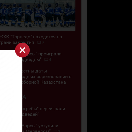
ЖХК "Торпедо" находится на
грани закрытия
9
"Снежные Барсы" проиграли
"Белым Медведям"
4
Стали известны даты
международных соревнований с
участием сборной Казахстана
3 АВГУСТА
"Омские Ястребы" переиграли
"Белых Медведей"
"Снежные Барсы" уступили
"Кузнецким Медведям"
1