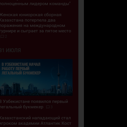
полноценным лидером команды"
Женская юниорская сборная
Казахстана потерпела два
поражения на международном
турнире и сыграет за пятое место
2
31 ИЮЛЯ
В Узбекистане появился первый
легальный букмекер
3
Казахстанский нападающий стал
игроком академии Атлантик Кост