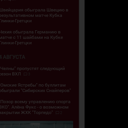
Швейцария обыграла Швецию в
результативном матче Кубка
Глинки-Гретцки
Чехия обыграла Германию в
матче с 11 шайбами на Кубке
Глинки-Гретцки
4 АВГУСТА
"Челны" пропустят следующий
сезон ВХЛ
3
"Омские Ястребы" по буллитам
обыграли "Сибирских Снайперов"
"Позор всему управлению спорта
ВКО". Алёна Фукс - о возможном
закрытии ЖХК "Торпедо"
2