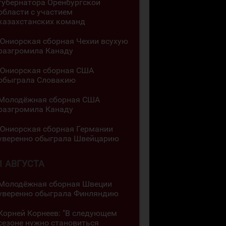
губернатора Оренбургской
области с участием
казахстанских команд
Юниорская сборная Чехии всухую
разгромила Канаду
Юниорская сборная США
обыграла Словакию
Молодёжная сборная США
разгромила Канаду
Юниорская сборная Германии
уверенно обыграла Швейцарию
1 АВГУСТА
Молодёжная сборная Швеции
уверенно обыграла Финляндию
Корней Корнеев: "В следующем
сезоне нужно становиться