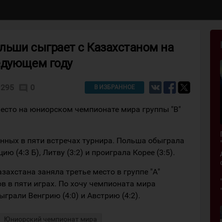
льши сыграет с Казахстаном на
едующем году
295
0
comment
В ИЗБРАННОЕ
есто на юниорском чемпионате мира группы "В"
анных в пяти встречах турнира. Польша обыграла
ию (4:3 Б), Литву (3:2) и проиграла Корее (3:5).
ахстана заняла третье место в группе "А"
ов в пяти играх. По хочу чемпионата мира
грали Венгрию (4:0) и Австрию (4:2).
Юниорский чемпионат мира