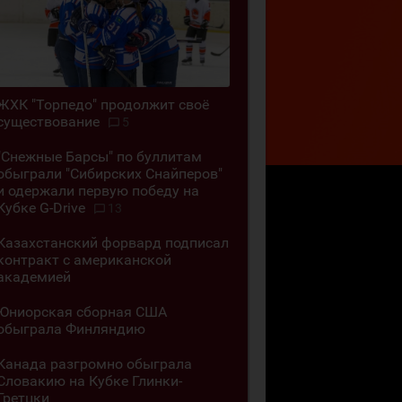
ЖХК "Торпедо" продолжит своё
существование
5
"Снежные Барсы" по буллитам
обыграли "Сибирских Снайперов"
и одержали первую победу на
Кубке G-Drive
13
Казахстанский форвард подписал
контракт с американской
академией
Юниорская сборная США
обыграла Финляндию
Канада разгромно обыграла
Словакию на Кубке Глинки-
Гретцки