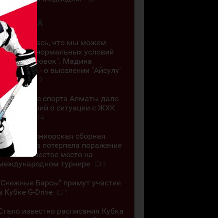
2 АВГУСТА
"Я испугалась, что мы можем
лишиться нормальных условий
для тренировок". Мадина
Турсынова - о выселении "Айсулу"
с арены
2
Управление спорта Алматы дало
комментарий о ситуации с ЖХК
"Айсулу"
4
Женская юниорская сборная
Казахстана потерпела поражение
и заняла шестое место на
международном турнире
3
"Снежные Барсы" примут участие
в Кубке G-Drive
1
Стало известно расписания Кубка