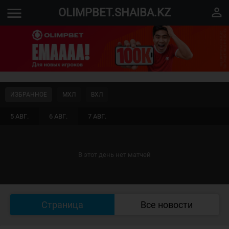
menu
perm_identity
OLIMPBET.SHAIBA.KZ
ИЗБРАННОЕ
МХЛ
ВХЛ
5 АВГ.
6 АВГ.
7 АВГ.
В этот день нет матчей
Страница
Все новости