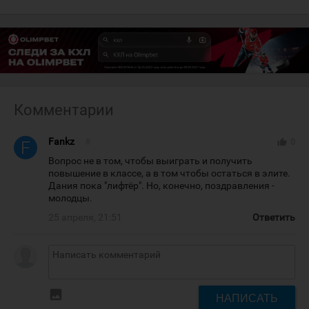
Комментарии
Fankz
#
thumb_up
0
Вопрос не в том, чтобы выиграть и получить
повышение в классе, а в том чтобы остаться в элите.
Дания пока "лифтёр". Но, конечно, поздравления -
молодцы.
25 апреля, 21:51
Ответить
insert_photo
НАПИСАТЬ