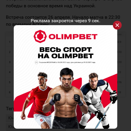
победы в основное время над Украиной.
Встреча состоится 26 апреля. Начало матча в 22:30
Реклама закроется через
9
сек.
по времени Астаны.
Теги:
Юниорская сборная Дании
Юниорская сборная Казахстана
Юниорский чемпионат мира