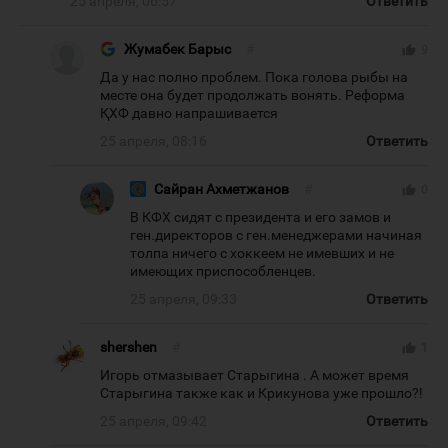
25 апреля, 06:57
Ответить
Жумабек Барыс
#
thumb_up
9
Да у нас полно проблем. Пока голова рыбы на
месте она будет продолжать вонять. Реформа
ҚХФ давно напрашивается
25 апреля, 08:16
Ответить
Сайран Ахметжанов
#
thumb_up
0
В КФХ сидят с президента и его замов и
ген.директоров с ген.менеджерами начиная
толпа ничего с хоккеем не имевших и не
имеющих приспособленцев.
25 апреля, 09:33
Ответить
shershen
#
thumb_up
1
Игорь отмазывает Старыгина . А может время
Старыгина также как и Крикунова уже прошло?!
25 апреля, 09:42
Ответить