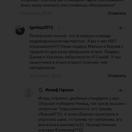
вниз, нашу юниорку уже словенцы обыгрывают!
25 апреля, 09:04
Ответить
Igorkop2012
#
thumb_up
3
Юниорский хоккей - это в первую очередь
индивидуальное мастерство. А вы с них НХЛ
спрашиваете?!) Наши лидеры Макыш и Киреев с
трудом по два раза завершили атаки. Лидеры
Дании и Украины забросили по 4-5 шайб. У нас
защитники в атаке играют опаснее, чем
нападающие.
25 апреля, 09:36
Ответить
Иосиф Гершон
#
thumb_up
3
Игорь, странно, двойные стандарты у вас.
Сборная победила Номад, так сразу вышли с
лозунгом: "подскажите кто это тренер
сборной?"))). А если сборная проиграла и
упустила шанс, то тренер тут непричем, это
все игроки виноваты))). Не родственник
случаем Болякина??)))