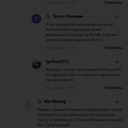
25 апреля, 16:30
Ответить
Талгат Ракишев
#
thumb_up
3
А ты туповатый оказывается чуток!
Успехов тебе в дальней твоей
деревенской жизни, не болей, в душе и
мозгах порядок должен быть!
25 апреля, 16:51
Ответить
Igorkop2012
#
thumb_up
0
Хорошо, что вы такой умный! И не раз!!!
Поздравляю Вас и крепкого здоровья и
процветания!!!
25 апреля, 17:00
Ответить
Win Winning
#
thumb_up
0
Лидеры Дании и Украины забрасывют ещё и
потому что у них большинство налажено
тш.а у Старвгина из 10 мин большинства дай
бог 1 реализация.