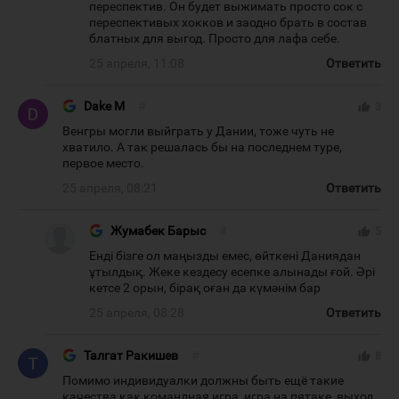
переспектив. Он будет выжимать просто сок с
переспективых хокков и заодно брать в состав
блатных для выгод. Просто для лафа себе.
25 апреля, 11:08
Ответить
Dake M
#
thumb_up
3
Венгры могли выйграть у Дании, тоже чуть не
хватило. А так решалась бы на последнем туре,
первое место.
25 апреля, 08:21
Ответить
Жумабек Барыс
#
thumb_up
5
Енді бізге ол маңызды емес, өйткені Даниядан
ұтылдық. Жеке кездесу есепке алынады ғой. Әрі
кетсе 2 орын, бірақ оған да күмәнім бар
25 апреля, 08:28
Ответить
Талгат Ракишев
#
thumb_up
8
Помимо индивидуалки должны быть ещё такие
качества как командная игра, игра на пятаке, выход