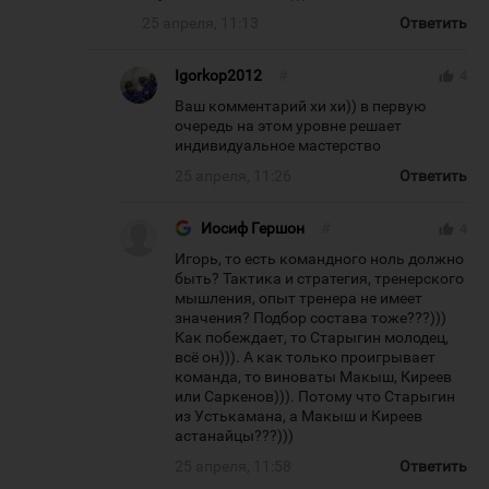
25 апреля, 11:13
Ответить
Igorkop2012
#
thumb_up
4
Ваш комментарий хи хи)) в первую
очередь на этом уровне решает
индивидуальное мастерство
25 апреля, 11:26
Ответить
Иосиф Гершон
#
thumb_up
4
Игорь, то есть командного ноль должно
быть? Тактика и стратегия, тренерского
мышления, опыт тренера не имеет
значения? Подбор состава тоже???)))
Как побеждает, то Старыгин молодец,
всё он))). А как только проигрывает
команда, то виноваты Макыш, Киреев
или Саркенов))). Потому что Старыгин
из Устькамана, а Макыш и Киреев
астанайцы???)))
25 апреля, 11:58
Ответить