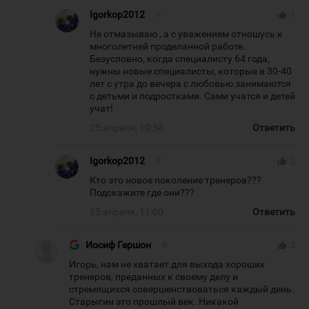
Igorkop2012
#
thumb_up
1
Не отмазываю , а с уважением отношусь к
многолетней проделанной работе.
Безусловно, когда специалисту 64 года,
нужны новые специалисты, которые в 30-40
лет с утра до вечера с любовью занимаются
с детьми и подростками. Сами учатся и детей
учат!
25 апреля, 10:54
Ответить
Igorkop2012
#
thumb_up
2
Кто это новое поколение тренеров???
Подскажите где они???
25 апреля, 11:00
Ответить
Иосиф Гершон
#
thumb_up
3
Игорь, нам не хватает для выхода хороших
тренеров, преданных к своему делу и
стремящихся совершенствоваться каждый день.
Старыгин это прошлый век. Никакой