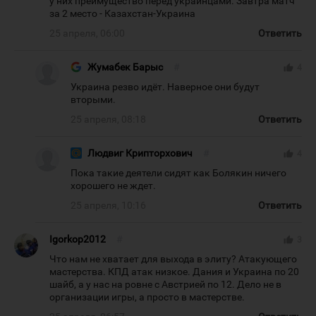
у них преимущество перед украинцами. Завтра матч
за 2 место - Казахстан-Украина
25 апреля, 06:00
Ответить
Жумабек Барыс
#
thumb_up
4
Украина резво идёт. Наверное они будут
вторыми.
25 апреля, 08:18
Ответить
Людвиг Крипторхович
#
thumb_up
4
Пока такие деятели сидят как Болякин ничего
хорошего не ждет.
25 апреля, 10:16
Ответить
Igorkop2012
#
thumb_up
3
Что нам не хватает для выхода в элиту? Атакующего
мастерства. КПД атак низкое. Дания и Украина по 20
шайб, а у нас на ровне с Австрией по 12. Дело не в
организации игры, а просто в мастерстве.