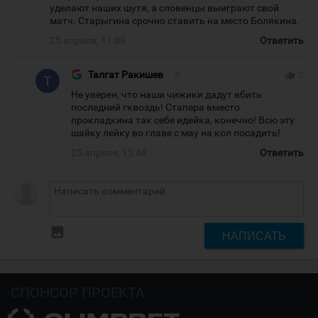
уделают наших шутя, а словенцы выиграют свой
матч. Старыгина срочно ставить на место Болякина.
25 апреля, 11:09
Ответить
Талгат Ракишев
#
thumb_up
2
Не уверен, что наши чижики дадут вбить
последний гквоздь! Стапера вместо
прокладкина так себе идейка, конечно! Всю эту
шайку лейку во главе с мау на кол посадить!
25 апреля, 13:48
Ответить
insert_photo
НАПИСАТЬ
СПОНСОР ПРОЕКТА