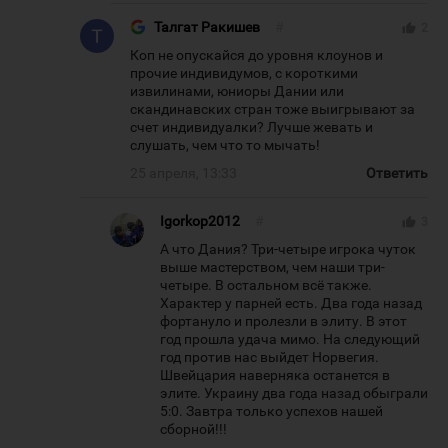
Талгат Ракишев
#
thumb_up
2
Коп не опускайся до уровня клоунов и
прочие индивидумов, с короткими
извилинами, юниоры Дании или
скандинавских стран тоже выигрывают за
счет индивидуалки? Лучше жевать и
слушать, чем что то мычать!
25 апреля, 13:33
Ответить
Igorkop2012
#
thumb_up
3
А что Дания? Три-четыре игрока чуток
выше мастерством, чем наши три-
четыре. В остальном всё также.
Характер у парней есть. Два года назад
фортануло и пролезли в элиту. В этот
год прошла удача мимо. На следующий
год против нас выйдет Норвегия.
Швейцария наверняка останется в
элите. Украину два года назад обыграли
5:0. Завтра только успехов нашей
сборной!!!