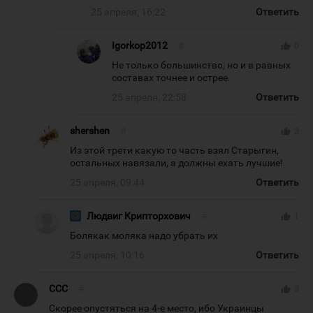
25 апреля, 16:22
Ответить
Igorkop2012
#
thumb_up
0
Не только большинство, но и в равных
составах точнее и острее.
25 апреля, 22:58
Ответить
shershen
#
thumb_up
2
Из этой трети какую то часть взял Старыгин,
остальных навязали, а должны ехать лучшие!
25 апреля, 09:44
Ответить
Людвиг Крипторхович
#
thumb_up
1
Болякак моляка надо убрать их
25 апреля, 10:16
Ответить
CCC
#
thumb_up
3
Скорее опустяться на 4-е место, ибо Украинцы