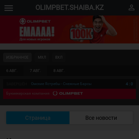
menu
perm_identity
OLIMPBET.SHAIBA.KZ
ИЗБРАННОЕ
МХЛ
ВХЛ
6 АВГ.
7 АВГ.
8 АВГ.
ЗАВЕРШЁН
Омские Ястребы - Снежные Барсы
4
:
0
Букмекерская компания
Страница
Все новости