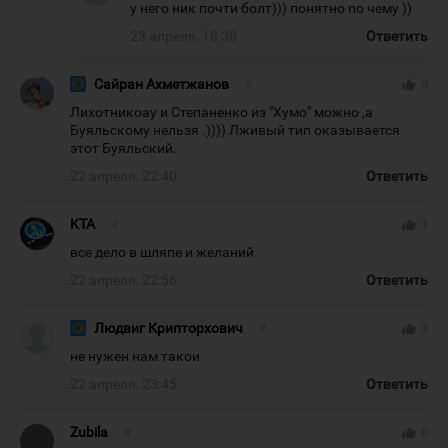
у него ник почти болт))) понятно по чему ))
23 апреля, 18:38
Ответить
Сайран Ахметжанов
#
thumb_up
0
Лихотникоау и Степаненко из "Хумо" можно ,а
Буяльскому нельзя .)))) Лживый тип оказывается
этот Буяльский.
22 апреля, 22:40
Ответить
KTA
#
thumb_up
1
все дело в шляпе и желаний
22 апреля, 22:56
Ответить
Людвиг Крипторхович
#
thumb_up
3
не нужен нам такои
22 апреля, 23:45
Ответить
Zubila
#
thumb_up
0