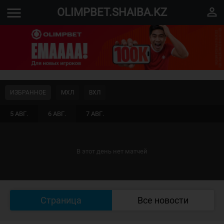
menu
perm_identity
OLIMPBET.SHAIBA.KZ
ИЗБРАННОЕ
МХЛ
ВХЛ
5 АВГ.
6 АВГ.
7 АВГ.
В этот день нет матчей
Страница
Все новости