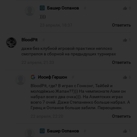
Башир Оспанов
#
thumb_up
0
))))
23 апреля, 18:37
Ответить
BloodPit
#
thumb_up
1
даже без клубной игровой практики неплохо
смотрелся в сборной на предыдущих турнирах
22 апреля, 21:33
Ответить
Иосиф Гершон
#
thumb_up
6
BloodPit, где? В играх с Гонконг, Тайбей и
молодёжью Жапан??))) На чемпионате Азии он
набрал всего два очка))). На Азмятских играх
всего 7 очей. Даже Степаненко больше набрал. А
Гренц и Оспанов больше забили. Переоценен.
22 апреля, 22:20
Ответить
Башир Оспанов
#
thumb_up
1