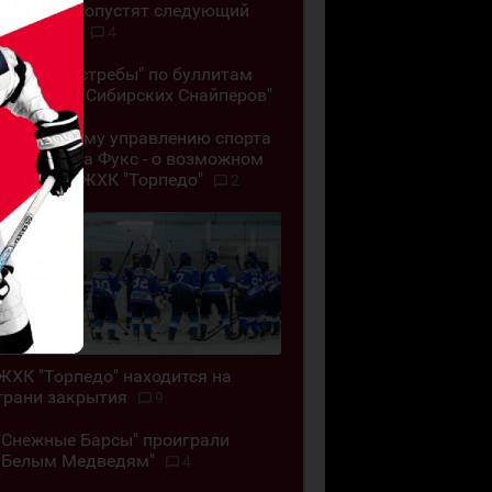
"Челны" пропустят следующий
сезон ВХЛ
4
"Омские Ястребы" по буллитам
обыграли "Сибирских Снайперов"
"Позор всему управлению спорта
ВКО". Алёна Фукс - о возможном
закрытии ЖХК "Торпедо"
2
ЖХК "Торпедо" находится на
грани закрытия
9
"Снежные Барсы" проиграли
"Белым Медведям"
4