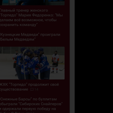
Главный тренер женского
"Торпедо" Мария Федоренко: "Мы
делаем всё возможное, чтобы
сохранить команду"
"Кузнецкие Медведи" проиграли
"Белым Медведям"
ЖХК "Торпедо" продолжит своё
существование
14
"Снежные Барсы" по буллитам
обыграли "Сибирских Снайперов"
и одержали первую победу на