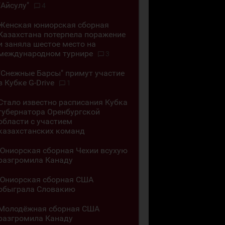
"Айсулу"
4
Женская юниорская сборная
Казахстана потерпела поражение
и заняла шестое место на
международном турнире
3
"Снежные Барсы" примут участие
в Кубке G-Drive
1
Стало известно расписания Кубка
губернатора Оренбургской
области с участием
казахстанских команд
Юниорская сборная Чехии всухую
разгромила Канаду
Юниорская сборная США
обыграла Словакию
Молодёжная сборная США
разгромила Канаду