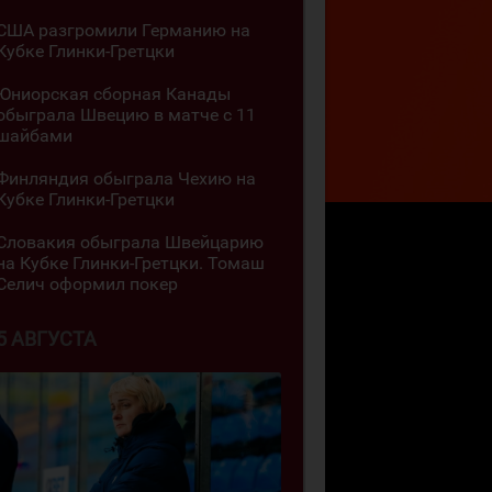
США разгромили Германию на
Кубке Глинки-Гретцки
Юниорская сборная Канады
обыграла Швецию в матче с 11
шайбами
Финляндия обыграла Чехию на
Кубке Глинки-Гретцки
Словакия обыграла Швейцарию
на Кубке Глинки-Гретцки. Томаш
Селич оформил покер
5 АВГУСТА