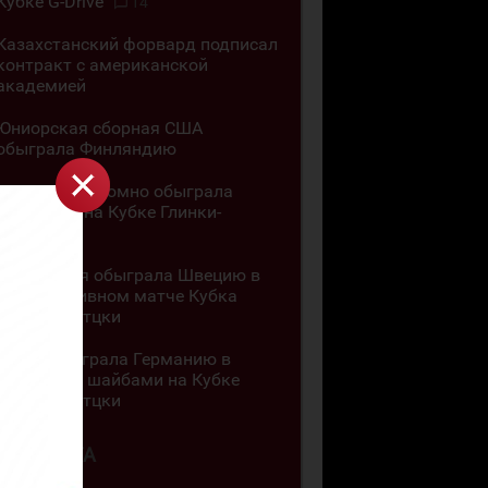
Кубке G-Drive
14
Казахстанский форвард подписал
контракт с американской
академией
Юниорская сборная США
обыграла Финляндию
Канада разгромно обыграла
Словакию на Кубке Глинки-
Гретцки
Швейцария обыграла Швецию в
результативном матче Кубка
Глинки-Гретцки
Чехия обыграла Германию в
матче с 11 шайбами на Кубке
Глинки-Гретцки
4 АВГУСТА