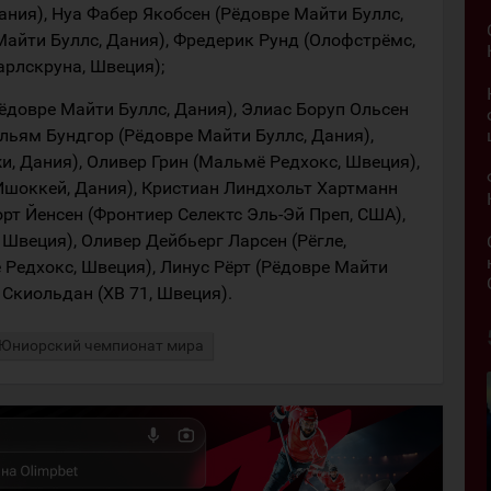
ания), Нуа Фабер Якобсен (Рёдовре Майти Буллс,
Майти Буллс, Дания), Фредерик Рунд (Олофстрёмс,
арлскруна, Швеция);
довре Майти Буллс, Дания), Элиас Боруп Ольсен
льям Бундгор (Рёдовре Майти Буллс, Дания),
и, Дания), Оливер Грин (Мальмё Редхокс, Швеция),
Ишоккей, Дания), Кристиан Линдхольт Хартманн
орт Йенсен (Фронтиер Селектс Эль-Эй Преп, США),
Швеция), Оливер Дейбьерг Ларсен (Рёгле,
 Редхокс, Швеция), Линус Рёрт (Рёдовре Майти
 Скиольдан (ХВ 71, Швеция).
Юниорский чемпионат мира