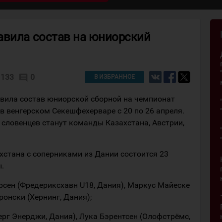
авила состав на юниорский
133
0
comment
В ИЗБРАННОЕ
вила состав юниорской сборной на чемпионат
в венгерском Секешфехерваре с 20 по 26 апреля.
 словенцев станут команды Казахстана, Австрии,
хстана с соперниками из Дании состоится 23
.
рсен (Фредериксхавн U18, Дания), Маркус Майеске
ронски (Хернинг, Дания);
рг Энерджи, Дания), Лука Бэрентсен (Олофстрёмс,