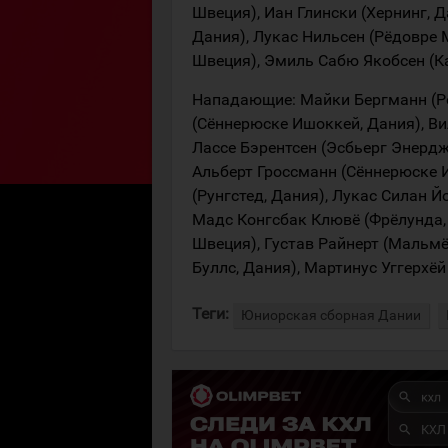
Швеция), Иан Глински (Хернинг, Д
Дания), Лукас Нильсен (Рёдовре 
Швеция), Эмиль Сабю Якобсен (К
Нападающие: Майки Бергманн (Рё
(Сённерюске Ишоккей, Дания), Ви
Лассе Бэрентсен (Эсбьерг Энердж
Альберт Гроссманн (Сённерюске 
(Рунгстед, Дания), Лукас Силан Й
Мадс Конгсбак Клювё (Фрёлунда, 
Швеция), Густав Райнерт (Мальмё
Буллс, Дания), Мартинус Уггерхёй
Теги:
Юниорская сборная Дании