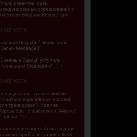
Стали известны даты
международных соревнований с
участием сборной Казахстана
3 АВГУСТА
"Омские Ястребы" переиграли
"Белых Медведей"
"Снежные Барсы" уступили
"Кузнецким Медведям"
1
2 АВГУСТА
"Я испугалась, что мы можем
лишиться нормальных условий
для тренировок". Мадина
Турсынова - о выселении "Айсулу"
с арены
2
Управление спорта Алматы дало
комментарий о ситуации с ЖХК