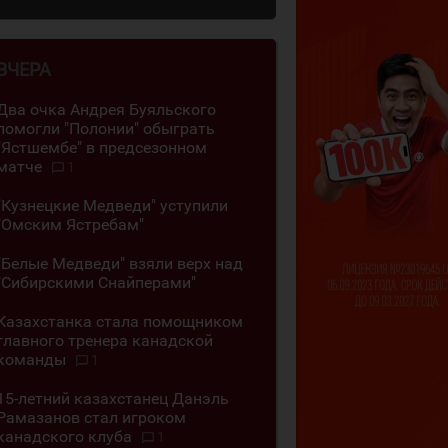
ВЧЕРА
Два очка Андрея Буяльского
помогли "Полонии" обыграть
"Ястшембе" в предсезонном
матче
1
"Кузнецкие Медведи" уступили
"Омским Ястребам"
"Белые Медведи" взяли верх над
"Сибирскими Снайперами"
Казахстанка стала помощником
главного тренера канадской
команды
1
15-летний казахстанец Данэль
Рамазанов стал игроком
канадского клуба
1