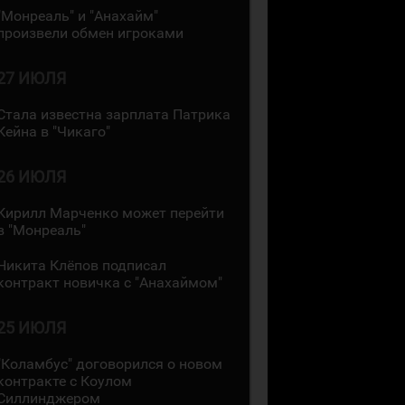
"Монреаль" и "Анахайм"
произвели обмен игроками
27 ИЮЛЯ
Стала известна зарплата Патрика
Кейна в "Чикаго"
26 ИЮЛЯ
Кирилл Марченко может перейти
в "Монреаль"
Никита Клёпов подписал
контракт новичка с "Анахаймом"
25 ИЮЛЯ
"Коламбус" договорился о новом
контракте с Коулом
Силлинджером