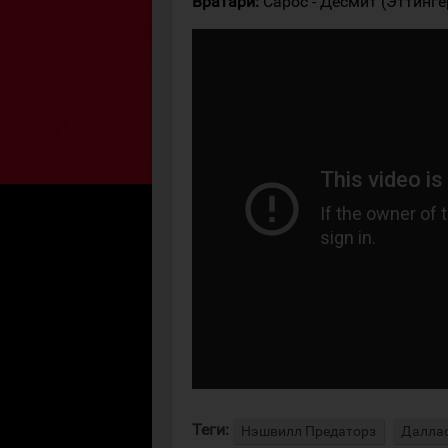
Вратари:
Сарос - Десмит (Эттинге
Теги:
Нэшвилл Предаторз
Даллас