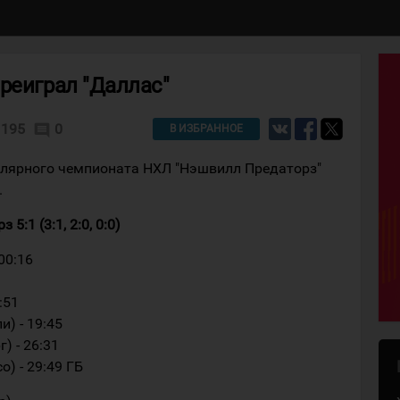
реиграл "Даллас"
195
0
comment
В ИЗБРАННОЕ
улярного чемпионата НХЛ "Нэшвилл Предаторз"
.
:1 (3:1, 2:0, 0:0)
00:16
:51
и) - 19:45
) - 26:31
о) - 29:49 ГБ