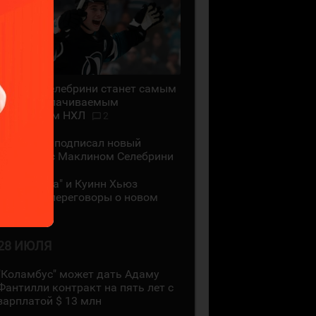
Маклин Селебрини станет самым
высокооплачиваемым
хоккеистом НХЛ
2
"Сан-Хосе" подписал новый
контракт с Маклином Селебрини
"Миннесота" и Куинн Хьюз
проведут переговоры о новом
контракте
28 ИЮЛЯ
"Коламбус" может дать Адаму
Фантилли контракт на пять лет с
зарплатой $ 13 млн