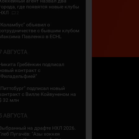
Хоккейный агент назвал два
города, где появятся новые клубы
НХЛ
2
"Коламбус" объявил о
сотрудничестве с бывшим клубом
Максима Павленко в ECHL
7 АВГУСТА
Никита Гребёнкин подписал
новый контракт с
"Филадельфией"
"Питтсбург" подписал новый
контракт с Вилле Койвуненом на
$ 32 млн
5 АВГУСТА
Выбранный на драфте НХЛ 2026.
Глеб Пугачёв: "Азы хоккея