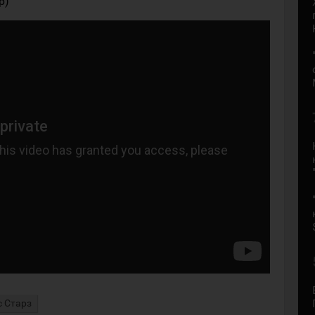
р)
 Старз