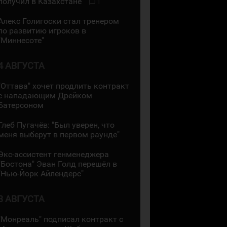
получил в Казахстане"
1
Алекс Голигоски стал тренером
по развитию игроков в
"Миннесоте"
4 АВГУСТА
"Оттава" хочет продлить контракт
с нападающим Дрейком
Батерсоном
Глеб Пугачёв: "Был уверен, что
меня выберут в первом раунде"
Экс-ассистент генменеджера
"Бостона" Эван Голд перешёл в
"Нью-Йорк Айлендерс"
3 АВГУСТА
"Монреаль" подписал контракт с