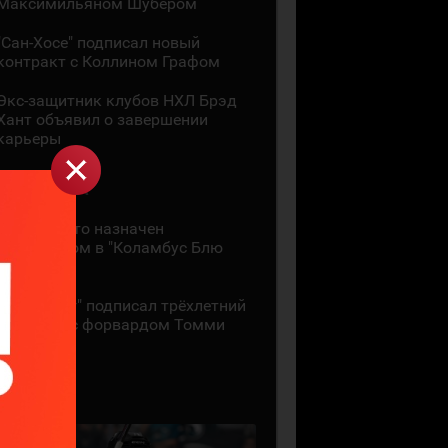
Максимильяном Шубером
"Сан-Хосе" подписал новый
контракт с Коллином Графом
Экс-защитник клубов НХЛ Брэд
Хант объявил о завершении
карьеры
1 АВГУСТА
Дон Гранато назначен
ассистентом в "Коламбус Блю
Джекетс"
"Питтсбург" подписал трёхлетний
контракт с форвардом Томми
Новаком
29 ИЮЛЯ