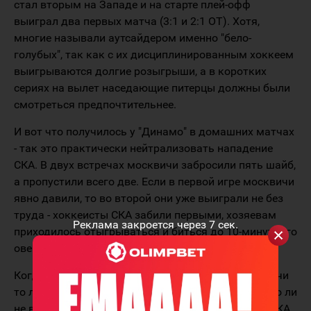
стал вторым на Западе и на старте плей-офф
выиграл два первых матча (3:1 и 2:1 ОТ). Хотя,
многие называли аутсайдером именно "бело-
голубых", так как с их дисциплинированным хоккеем
выигрываются долгие розыгрыши, а в коротких
сериях на вылет наседающие питерцы должны были
смотреться предпочтительнее.
И вот что получилось у "Динамо" в домашних матчах
- так это практически нейтрализовать нападение
СКА. В двух встречах москвичи забросили пять шайб,
а пропустили всего две. Если в первой игре москвичи
явно давили, то во второй они уже выиграли не без
труда - хоккеисты СКА забили первыми, хозяевам
Реклама закроется через
7
сек.
приходилось отыгрываться и биться до 10-минутного
овертайма.
Когда серия переехала в Санкт-Петербург, москвичи
то ли расслабились, рано уверовав в свой успех, то ли
не выдержали давления переполненных трибун. СКА