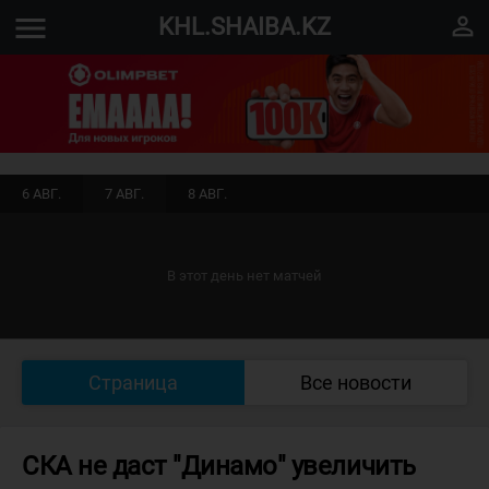
menu
perm_identity
KHL.SHAIBA.KZ
6 АВГ.
7 АВГ.
8 АВГ.
В этот день нет матчей
Страница
Все новости
СКА не даст "Динамо" увеличить