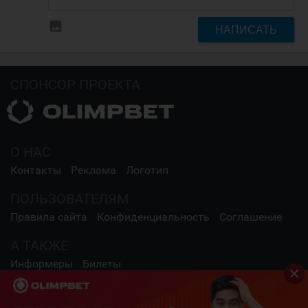
insert_photo
НАПИСАТЬ
СПОНСОР ПРОЕКТА
О НАС
Контакты
Реклама
Логотип
ПОЛЬЗОВАТЕЛЯМ
Правила сайта
Конфиденциальность
Соглашение
А ТАКЖЕ
Информеры
Билеты
СОЦИАЛЬНЫЕ СЕТИ