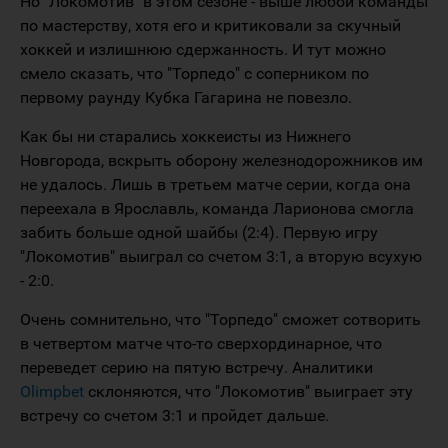
Но "Локомотив" в этом сезоне - выше любой команды
по мастерству, хотя его и критиковали за скучный
хоккей и излишнюю сдержанность. И тут можно
смело сказать, что "Торпедо" с соперником по
первому раунду Кубка Гагарина не повезло.
Как бы ни старались хоккеисты из Нижнего
Новгорода, вскрыть оборону железнодорожников им
не удалось. Лишь в третьем матче серии, когда она
переехала в Ярославль, команда Ларионова смогла
забить больше одной шайбы (2:4). Первую игру
"Локомотив" выиграл со счетом 3:1, а вторую всухую
- 2:0.
Очень сомнительно, что "Торпедо" сможет сотворить
в четвертом матче что-то сверхординарное, что
переведет серию на пятую встречу. Аналитики
Olimpbet
склоняются, что "Локомотив" выиграет эту
встречу со счетом 3:1 и пройдет дальше.