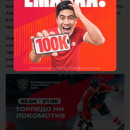
вывел из списка травмированных лидера и капитана
Александра Никишина, который сразу же отличился
в большинстве. Хозяева выиграли со счетом 5:3,
последнюю шайбу забросив в пустые ворота.
Очевидно, что Роман Ротенберг провел со своей
командой работу над ошибками, сумев ее быстро
перестроить. В четвертом матче, по мнению
аналитиков
Olimpbet
, питерцы могут разгромить
соперника с разницей в три гола и более.