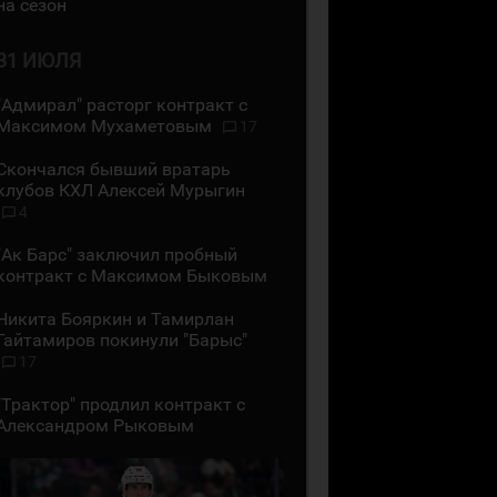
на сезон
31 ИЮЛЯ
"Адмирал" расторг контракт с
Максимом Мухаметовым
17
Скончался бывший вратарь
клубов КХЛ Алексей Мурыгин
4
"Ак Барс" заключил пробный
контракт с Максимом Быковым
Никита Бояркин и Тамирлан
Гайтамиров покинули "Барыс"
17
"Трактор" продлил контракт с
Александром Рыковым