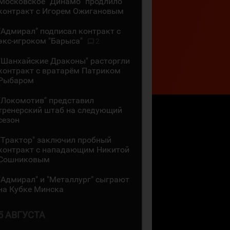
Московское "Динамо" продлило
контракт с Игорем Ожигановым
"Адмирал" подписал контракт с
экс-игроком "Барыса"
2
"Шанхайские Драконы" расторгли
контракт с вратарём Патриком
Рыбаром
"Локомотив" представил
тренерский штаб на следующий
сезон
"Трактор" заключил пробный
контракт с нападающим Никитой
Сошниковым
"Адмирал" и "Металлург" сыграют
на Кубке Минска
5 АВГУСТА