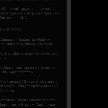
КХЛ не даёт разрешения на
регистрацию контракта Василия
Глотова со СКА
1 АВГУСТА
"Адмирал" поместил Никиту
Сошникова в список отказов
Хантер Шепард прибыл в Астану
4
"Сибирь" расторгла контракт с
Энди Андреоффом
Московское "Динамо" объявило
об уходе нападающего Максима
Мамина
"Торпедо" продлило контракт с
форвардом Егором Соколовым