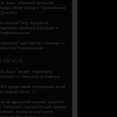
"Ак Барс" обменял права на
Амира Мифтахова в "Шанхайские
Драконы"
36-летний Пётр Хохряков
подписал пробный контракт с
"Нефтехимиком"
"Адмирал" расторгнет контракт с
Никитой Сошниковым
4 АВГУСТА
"Ак Барс" может подписать
контракт с Эвандером Кейном
СКА представил тренерский штаб
на новый сезон
1
На сегодняшний момент вариант
с "Сибирью" приоритетный. Шуми
Бабаев - о новом контракте
Евгения Кузнецова
2