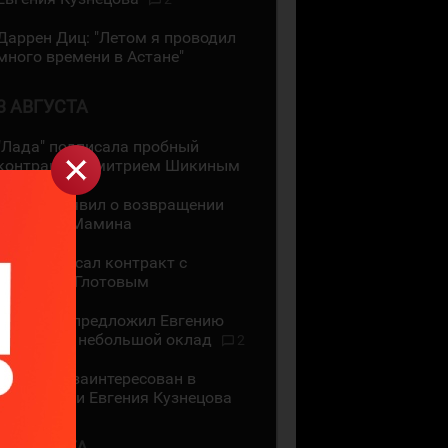
Даррен Диц: "Летом я проводил
много времени в Астане"
3 АВГУСТА
"Лада" подписала пробный
контракт с Дмитрием Шикиным
ЦСКА объявил о возвращении
Максима Мамина
СКА подписал контракт с
Василием Глотовым
"Трактор" предложил Евгению
Кузнецову небольшой оклад
2
"Трактор" заинтересован в
подписании Евгения Кузнецова
2 АВГУСТА