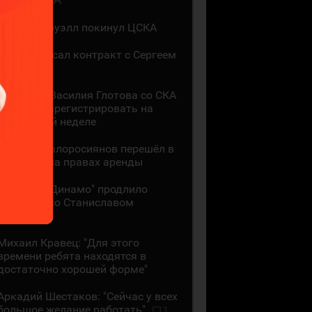
Мак Холлоуэлл покинул ЦСКА
СКА подписал контракт с Сергеем
Ивановым
Контракт Василия Глотова со СКА
должны зарегистрировать на
следующей неделе
Даниил Малоросиянов перешёл в
"Шанхай" на правах аренды
Минское "Динамо" продлило
контракт со Станиславом
Галиевым
Михаил Кравец: "Для этого
времени ребята находятся в
достаточно хорошей форме"
Аркадий Шестаков: "Сейчас у всех
большое желание работать"
1