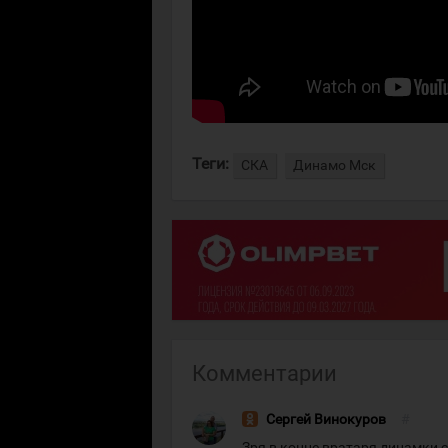
Теги:
СКА
Динамо Мск
Комментарии
Сергей Винокуров
#
Зря в конце вратаря динамки с