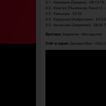
3:1 - Никишин (Грицюк) - 38:15 ГБ
3:2 - Комтуа (Пыленков, Пакетт) - 
3:3 - Сикьюра - 52:53
4:3 - Карпухин (Хайруллин) - 53:54
5:3 - Акользин (Заврагин) - 58:02 
Вратари:
Заврагин - Моторыгин
Счёт в серии:
Динамо Мск - СКА 2:1 