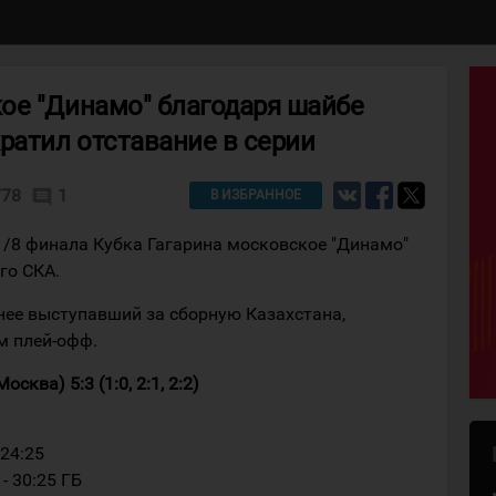
ое "Динамо" благодаря шайбе
ратил отставание в серии
778
1
comment
В ИЗБРАННОЕ
1/8 финала Кубка Гагарина московское "Динамо"
го СКА.
нее выступавший за сборную Казахстана,
м плей-офф.
сква) 5:3 (1:0, 2:1, 2:2)
 24:25
- 30:25 ГБ