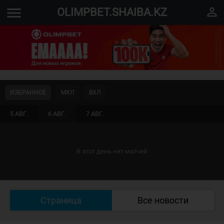
menu
perm_identity
OLIMPBET.SHAIBA.KZ
ИЗБРАННОЕ
МХЛ
ВХЛ
5 АВГ.
6 АВГ.
7 АВГ.
В этот день нет матчей
Страница
Все новости