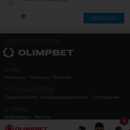
insert_photo
НАПИСАТЬ
СПОНСОР ПРОЕКТА
О НАС
Контакты
Реклама
Логотип
ПОЛЬЗОВАТЕЛЯМ
Правила сайта
Конфиденциальность
Соглашение
А ТАКЖЕ
Информеры
Билеты
СОЦИАЛЬНЫЕ СЕТИ