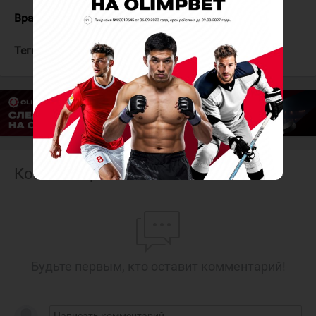
Вратари:
Рогатко - Левченко
Теги:
СКА-Юниор
АКМ-Юниор
Комментарии
Будьте первым, кто оставит комментарий!